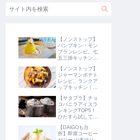
【ノンストップ】
パンプキン・モン
ブランレシピ。七
五三掛キッチン｜
10月31日
【ノンストップ】
ジャーマンポテト
レシピ。ランクア
ップキッチン｜10
月29日
【サタプラ】チョ
コバニラアイスラ
ンキングTOP5！
ひたすら試してラ
ンキング｜8月10
【DAIGOも台
日【サタデープラ
所】即席コーヒー
ス】
ゼリー 山本ゆり