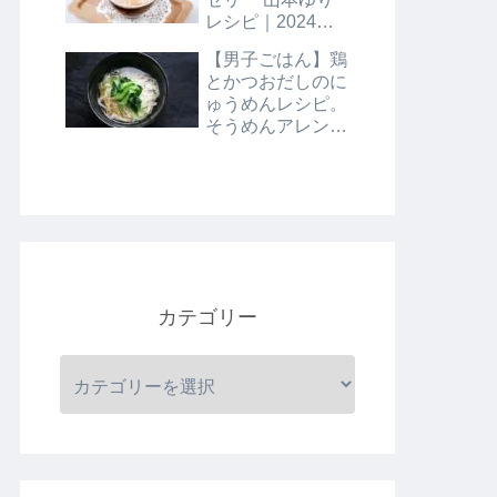
レシピ｜2024年8
月9日
【男子ごはん】鶏
とかつおだしのに
ゅうめんレシピ。
そうめんアレンジ
レシピ｜8月4日
カテゴリー