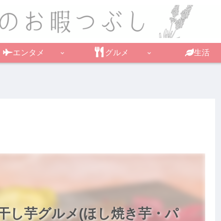
エンタメ
グルメ
生活
干し芋グルメ(ほし焼き芋・パ