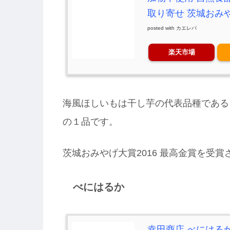
取り寄せ 茨城おみや
posted with
カエレバ
楽天市場
海風ほしいもは干し芋の代表品種である
の１品です。
茨城おみやげ大賞2016 最高金賞を受
べにはるか
幸田商店 べにはるか