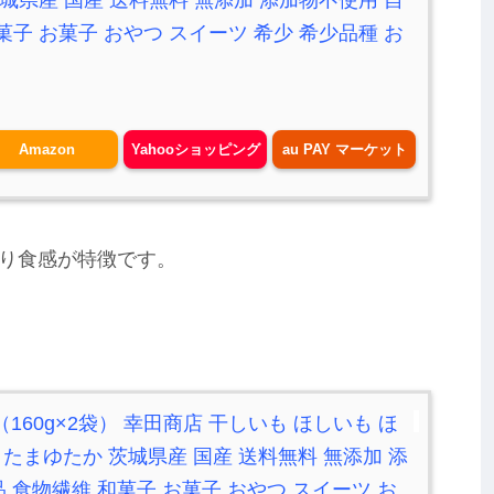
菓子 お菓子 おやつ スイーツ 希少 希少品種 お
Amazon
Yahooショッピング
au PAY マーケット
り食感が特徴です。
（160g×2袋） 幸田商店 干しいも ほしいも ほ
豊 たまゆたか 茨城県産 国産 送料無料 無添加 添
 食物繊維 和菓子 お菓子 おやつ スイーツ お