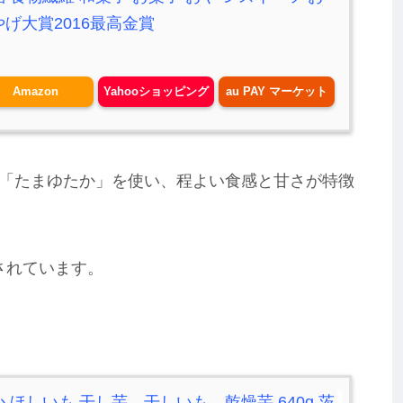
げ大賞2016最高金賞
Amazon
Yahooショッピング
au PAY マーケット
「たまゆたか」を使い、程よい食感と甘さが特徴
賞されています。
 ほしいも 干し芋、干しいも、乾燥芋 640g 茨