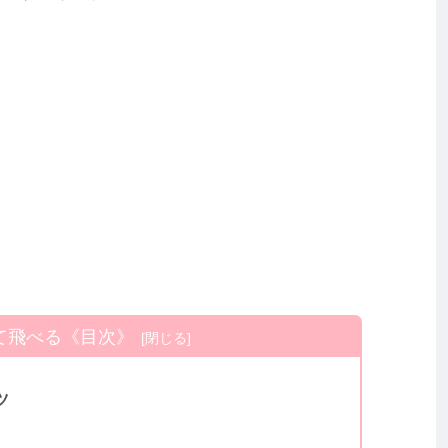
て飛べる《目次》
ツ