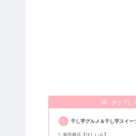
タップし
干し芋グルメ＆干し芋スイー
幸田商店【ほしいも】