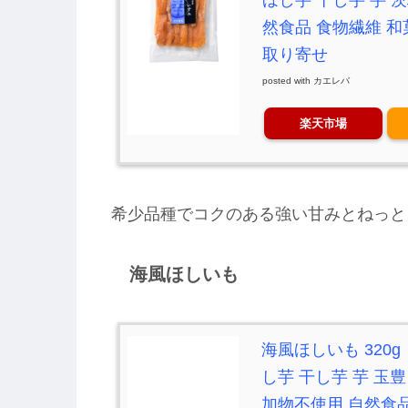
然食品 食物繊維 和
取り寄せ
posted with
カエレバ
楽天市場
希少品種でコクのある強い甘みとねっと
海風ほしいも
海風ほしいも 320g
し芋 干し芋 芋 玉
加物不使用 自然食品