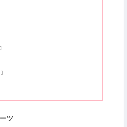
】
も】
ーツ