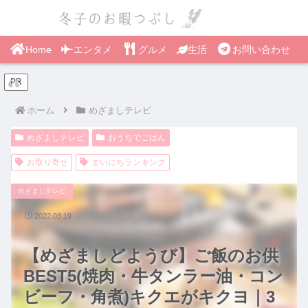
Home
エンタメ
グルメ
生活
お問い合わせ
PR
ホーム
めざましテレビ
めざましテレビ
おうちでごはん
お取り寄せ
まいにちランキング
めざましテレビ
2022.03.19
【めざましどようび】ご飯のお供
BEST5(焼肉・牛タンラー油・コン
ビーフ・角煮)キクエがキクヨ｜3