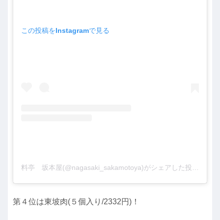
この投稿をInstagramで見る
料亭 坂本屋(@nagasaki_sakamotoya)がシェアした投稿
第４位は東坡肉(５個入り/2332円)！