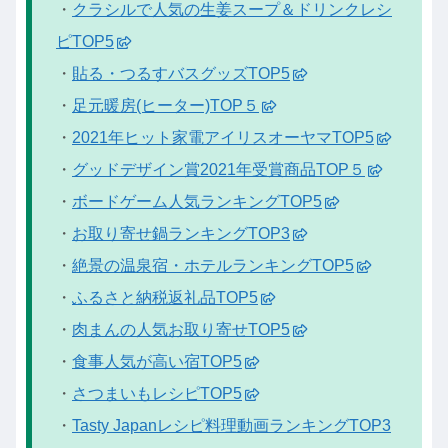
・
クラシルで人気の生姜スープ＆ドリンクレシ
ピTOP5
・
貼る・つるすバスグッズTOP5
・
足元暖房(ヒーター)TOP５
・
2021年ヒット家電アイリスオーヤマTOP5
・
グッドデザイン賞2021年受賞商品TOP５
・
ボードゲーム人気ランキングTOP5
・
お取り寄せ鍋ランキングTOP3
・
絶景の温泉宿・ホテルランキングTOP5
・
ふるさと納税返礼品TOP5
・
肉まんの人気お取り寄せTOP5
・
食事人気が高い宿TOP5
・
さつまいもレシピTOP5
・
Tasty Japanレシピ料理動画ランキングTOP3