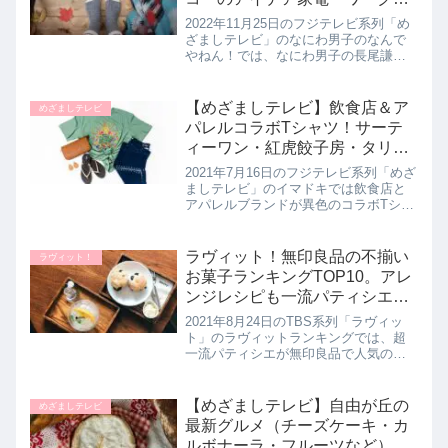
ン女子のコットンキャンパーな
2022年11月25日のフジテレビ系列「め
ど）開発の謎！なにわ男子のな
ざましテレビ」のなにわ男子のなんで
やねん！では、なにわ男子の長尾謙杜
んでやねん｜11月24日
さんが話題のヒット商品を次々と開発
できる謎を解明していたので、長尾さ
んが解明した話題の商品を詳しく紹介
【めざましテレビ】飲食店＆ア
めざましテレビ
します。アイデア家電メーカー...
パレルコラボTシャツ！サーテ
ィーワン・紅虎餃子房・タリー
ズコーヒー・天下一品！イマド
2021年7月16日のフジテレビ系列「めざ
キ｜7月16日
ましテレビ」のイマドキでは飲食店と
アパレルブランドが異色のコラボTシャ
ツを発売！おいしいを着る注目の洋服
を岡本莉音さんが教えてくれたので詳
しく紹介します。>>めざましテレビ記
ラヴィット！無印良品の不揃い
ラヴィット！
事一覧はこちら飲食店×ア...
お菓子ランキングTOP10。アレ
ンジレシピも一流パティシエが
考案！ラビットランキング
2021年8月24日のTBS系列「ラヴィッ
ト」のラヴィットランキングでは、超
一流パティシエが無印良品で人気の不
揃い菓子を試食してガチンコ採点！本
当においしい１０品が決定したので詳
しく紹介します。さらにパティシエが
【めざましテレビ】自由が丘の
めざましテレビ
考案したアレンジレシピも一緒...
最新グルメ（チーズケーキ・カ
ルボナーラ・フルーツなど）リ