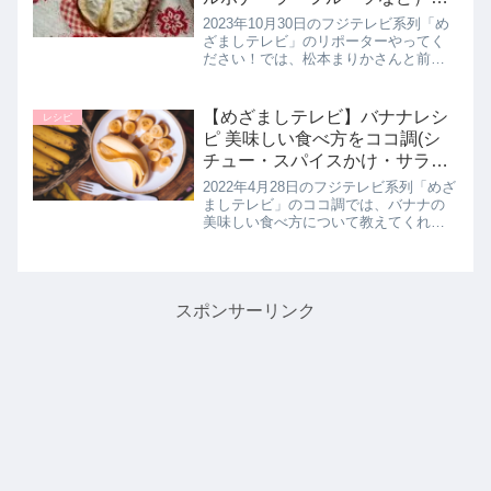
ポーターやってください｜10月
2023年10月30日のフジテレビ系列「め
30日
ざましテレビ」のリポーターやってく
ださい！では、松本まりかさんと前田
拳太郎さんが自由が丘の最新グルメを
リポート！お二人が巡った人気店を詳
しく紹介します。>>めざましテレビ記
【めざましテレビ】バナナレシ
レシピ
事一覧はこちら※随時更新し...
ピ 美味しい食べ方をココ調(シ
チュー・スパイスかけ・サラダ
など)4月28日
2022年4月28日のフジテレビ系列「めざ
ましテレビ」のココ調では、バナナの
美味しい食べ方について教えてくれた
ので詳しく紹介します。安くて美味し
いバナナはお料理にも使えるのだそ
う！そのままでも美味しいけれど、よ
り幅広く楽しめる方法が豊富にあ...
スポンサーリンク