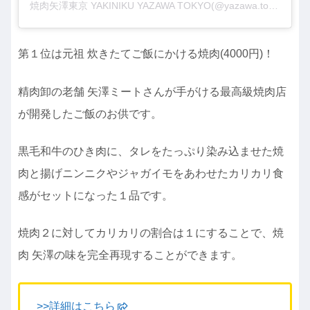
焼肉矢澤東京 YAKINIKU YAZAWA TOKYO(@yazawa.tokyo)がシェアした投稿
第１位は元祖 炊きたてご飯にかける焼肉(4000円)！
精肉卸の老舗 矢澤ミートさんが手がける最高級焼肉店
が開発したご飯のお供です。
黒毛和牛のひき肉に、タレをたっぷり染み込ませた焼
肉と揚げニンニクやジャガイモをあわせたカリカリ食
感がセットになった１品です。
焼肉２に対してカリカリの割合は１にすることで、焼
肉 矢澤の味を完全再現することができます。
>>詳細はこちら