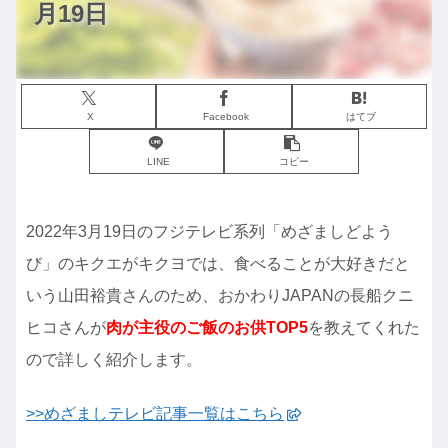
月19日
X
Facebook
はてブ
LINE
コピー
2022年3月19日のフジテレビ系列「めざましどよう
び」のキクエがキクヨでは、食べることが大好きだと
いう山田裕貴さんのため、おかわりJAPANの長船クニ
ヒコさんが
肉が主役のご飯のお供TOP5
を教えてくれた
ので詳しく紹介します。
>>めざましテレビ記事一覧はこちら