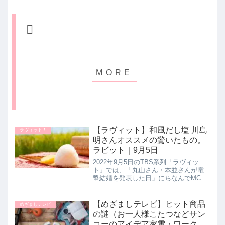
【ラヴィット】和風だし塩 川島
ラヴィット！
明さんオススメの驚いたもの。
ラビット｜9月5日
2022年9月5日のTBS系列「ラヴィッ
ト」では、「丸山さん・本並さんが電
撃結婚を発表した日」にちなんでMCの
川島明さんがオススメの驚いたものと
して【久原本家の和風だし塩】を教え
てくれたので詳しく紹介します。>>ラ
【めざましテレビ】ヒット商品
めざましテレビ
ヴィット記事一覧はこちら川...
の謎（お一人様こたつなどサン
コーのアイデア家電・ワークマ