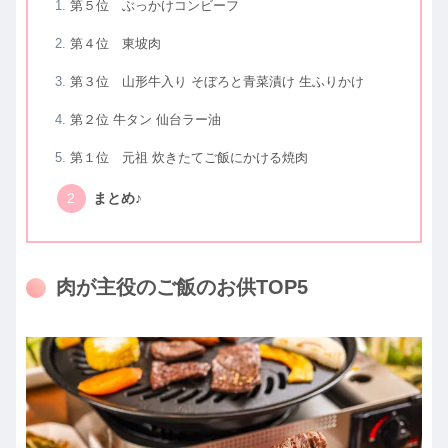
第５位 ぶっかけコンビーフ
第４位 東坡肉
第３位 山形牛入り そぼろと青菜漬け 生ふりかけ
第２位 牛タン 仙台ラー油
第１位 元祖 炊きたてご飯にかける焼肉
まとめ♪
肉が主役のご飯のお供TOP5