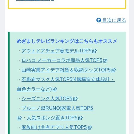
目次に戻る
めざましテレビランキングはこちらもオススメ
・
アウトドアチェア春モデルTOP5
・
ロハコ メーカーコラボ商品人気TOP5
・
山崎実業アイデア雑貨＆収納グッズTOP5
・
不織布マスク人気TOP5(4層構造立体設計・
血色カラーなど)
・
シーズニング人気TOP5
・
ブルーノ(BRUNO)家電人気TOP5
・
人気スポンジ置きTOP5
・
家族向け共有アプリ人気TOP5