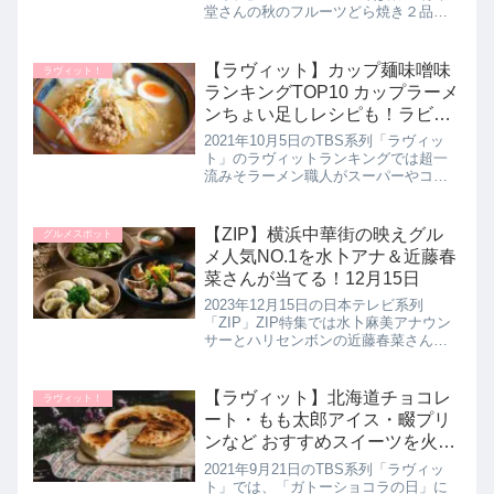
堂さんの秋のフルーツどら焼き２品で
対決していたので詳しく紹介します。
>>シューイチ記事一覧はこちら銀座 青
果堂さんのフルーツどら焼きでシュー
【ラヴィット】カップ麺味噌味
ラヴィット！
Wich！青果堂さ...
ランキングTOP10 カップラーメ
ンちょい足しレシピも！ラビッ
トランキング｜10月5日
2021年10月5日のTBS系列「ラヴィッ
ト」のラヴィットランキングでは超一
流みそラーメン職人がスーパーやコン
ビニで買えるみそ味のカップラーメン
18品を試食してガチンコ採点！プロが
認めた本当においしいカップラーメン
【ZIP】横浜中華街の映えグル
グルメスポット
(みそ味)10品が決定した...
メ人気NO.1を水卜アナ＆近藤春
菜さんが当てる！12月15日
2023年12月15日の日本テレビ系列
「ZIP」ZIP特集では水卜麻美アナウン
サーとハリセンボンの近藤春菜さんが
横浜中華街で映えグルメ人気ナンバー
ワンを当てろ！にチャレンジしていた
ので、水卜アナと近藤春菜さんが巡っ
【ラヴィット】北海道チョコレ
ラヴィット！
た中華街の人気店を詳しく紹...
ート・もも太郎アイス・畷プリ
ンなど おすすめスイーツを火曜
日メンバーが紹介！ラビット｜
2021年9月21日のTBS系列「ラヴィッ
9月21日
ト」では、「ガトーショコラの日」に