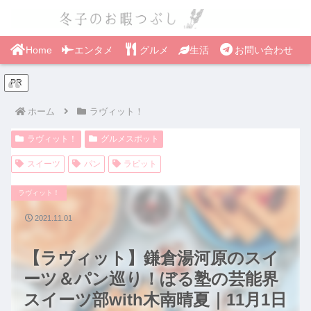
Home
エンタメ
グルメ
生活
お問い合わせ
PR
ホーム
ラヴィット！
ラヴィット！
グルメスポット
スイーツ
パン
ラビット
ラヴィット！
2021.11.01
【ラヴィット】鎌倉湯河原のスイ
ーツ＆パン巡り！ぼる塾の芸能界
スイーツ部with木南晴夏｜11月1日