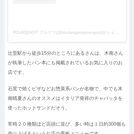
POURQUOI? プルクワ(@boulangeriepourquoi)がシェアした投稿
辻堂駅から徒歩15分のところにあるさんは、木南さん
が執筆したパン本にも掲載されているお気に入りのお
店です。
石窯で焼くピザなどお惣菜系パンが名物で、中でも木
南晴夏さんのオススメはイタリア発祥のチャバッタを
使ったホットサンドだそう。
常時２０種類ほど店頭に並び、多い時は１日約300個も
売り上げるというお店の看板メニューです。