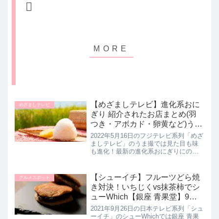
【めざましテレビ】進化系おに
めざましテレビ
ぎり 紹介されたお店まとめ(羽
つき・アボカド・卵黄など)うま
撮｜5月16日
2022年5月16日のフジテレビ系列「めざ
ましテレビ」のうま撮では見た目も味
も進化！最新の進化系おにぎりにのヒ
ットの秘密を教えてくれたので詳しく
紹介します。>>めざましテレビ記事一
覧はこちら進化型おにぎり お店情報ま
【シューイチ】フルーツどら焼
グルメスポット
とめぼんごぼんごさんは創...
き対決！いちじくvs抹茶柿でシ
ューWhich【銀座 青果堂】9月
26日
2021年9月26日の日本テレビ系列「シュ
ーイチ」のシューWhichでは銀座 青果