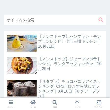
【ノンストップ】パンプキン・モン
ブランレシピ。七五三掛キッチン｜
10月31日
【ノンストップ】ジャーマンポテト
レシピ。ランクアップキッチン｜10
月29日
【サタプラ】チョコバニラアイスラ
ンキングTOP5！ひたすら試してラ
ンキング｜8月10日【サタデープラ
ス】
【DAIGOも台所】即席コーヒーゼリ
メニュー
ホーム
検索
トップ
サイドバー
ー 山本ゆりレシピ｜2024年8月9日