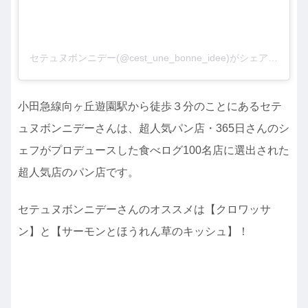
セテュヌボンニデー(@cest_une_bonne_idee)がシェアした投稿
小田急線向ヶ丘遊園駅から徒歩３分のことにあるセテ
ュヌボンニデーさんは、超人気パン店・365日さんのシ
ェフがプロデュースした食べログ100名店に選出された
超人気店のパン店です。
セテュヌボンニデーさんのオススメは【クロワッサ
ン】と【サーモンとほうれん草のキッシュ】！