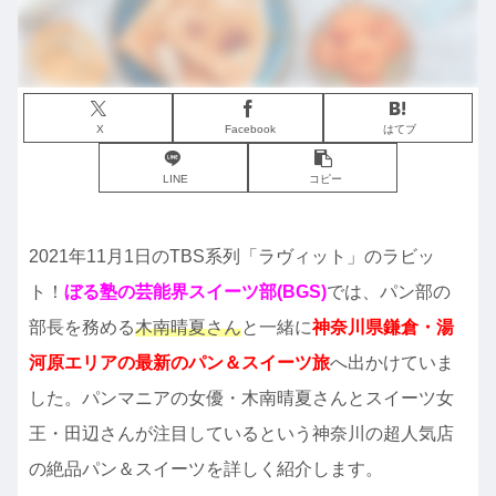
X
Facebook
はてブ
LINE
コピー
2021年11月1日のTBS系列「ラヴィット」のラビッ
ト！
ぼる塾の芸能界スイーツ部(BGS)
では、パン部の
部長を務める
木南晴夏さん
と一緒に
神奈川県鎌倉・湯
河原エリアの最新のパン＆スイーツ旅
へ出かけていま
した。パンマニアの女優・木南晴夏さんとスイーツ女
王・田辺さんが注目しているという神奈川の超人気店
の絶品パン＆スイーツを詳しく紹介します。