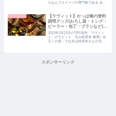
ちなんでスイーツの専門家である あま
いけいきさんがオススメの最新スイー
ツを、さらに火曜日メンバーがオスス
メのスイーツを教えてくれたので詳し
【ラヴィット】かっぱ橋の便利
ラヴィット！
く紹介します。>>ラヴィッ...
調理グッズ(おろし器・トング・
ピーラー・包丁・ブラシなど)丸
山桂里奈さんのお買い物まと
2022年2月21日のTBS系列「ラヴィッ
め！ラビット｜2月21日
ト」のラビット「丸山桂里奈 爆買い女
王への道」では丸山桂里奈さんが合羽
橋にて便利調理アイテムを爆買い！い
つもの家事をグッと便利にしてくれる
調理アイテムはお料理上手な丸山さん
も爆買いが止まりませんでし...
スポンサーリンク