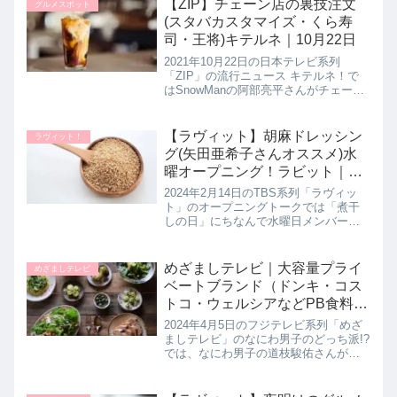
がオススメするメニュー16品を試食し
【ZIP】チェーン店の裏技注文
グルメスポット
てガチンコ採点！プロが厳選...
(スタバカスタマイズ・くら寿
司・王将)キテルネ｜10月22日
2021年10月22日の日本テレビ系列
「ZIP」の流行ニュース キテルネ！で
はSnowManの阿部亮平さんがチェーン
店の裏ワザを教えてくれたので詳しく
紹介します。くら寿司で出来るウラ技
注文からスターバックスのカスタマイ
【ラヴィット】胡麻ドレッシン
ラヴィット！
ズ注文方法まで！いつも...
グ(矢田亜希子さんオススメ)水
曜オープニング！ラビット｜
2024年2月14日
2024年2月14日のTBS系列「ラヴィッ
ト」のオープニングトークでは「煮干
しの日」にちなんで水曜日メンバーの
矢田亜希子さんがオススメの「いい味
を出しているもの」として笛木醤油さ
んの【金笛 胡麻ドレッシング】を教え
めざましテレビ｜大容量プライ
めざましテレビ
てくれたので詳しく紹介しま...
ベートブランド（ドンキ・コス
トコ・ウェルシアなどPB食料品
or日用品）なにわ男子のどっち
2024年4月5日のフジテレビ系列「めざ
派!?4月5日
ましテレビ」のなにわ男子のどっち派!?
では、なにわ男子の道枝駿佑さんが大
容量のプライベートでどっち派を調
査！こだわりと満足感満載の食料品派
と、実用性があり種類豊富な日用品を