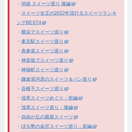
・
池袋 スイーツ巡り 後編
・
スイーツ女王の2022年流行るスイーツランキ
ングBEST4
・
横浜でスイーツ巡り
・
東京駅スイーツ巡り
・
表参道スイーツ巡り
・
神楽坂でスイーツ巡り
・
神保町スイーツ巡り
・
鎌倉湯河原のスイーツ＆パン巡り
・
谷根千スイーツ巡り
・
浅草スイーツめぐり：前編
・
浅草スイーツ巡り：後編
・
自由が丘の最新スイーツ
・
ぼる塾の金沢スイーツ巡り：前編