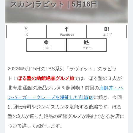
スカン)ラビット｜5月16日
X
Facebook
はてブ
LINE
コピー
2022年5月15日のTBS系列「ラヴィット」のラビッ
ト！
ぼる塾の函館絶品グルメ旅
では、ぼる塾の３人が
北海道 函館の絶品グルメを超満喫！前回の
海鮮丼・ハ
ンバーガー・クレープを堪能した前編
に続き、今回
は回転寿司やジンギスカンを堪能する後編です。ぼる
塾の3人が巡った絶品の函館グルメが堪能できるお店に
ついて詳しく紹介します。