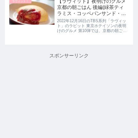
【ラヴィット】夜明けのグルメ
ラヴィット！
教えてくれたので詳しく紹介し...
京都の朝ごはん 後編(緑茶ティ
ラミス・コッペパンサンド・オ
ムライス)ラビット！12月16日
2022年12月16日のTBS系列「ラヴィッ
ト」のラビット 東京ホテイソンの夜明
けのグルメ 第10弾では、京都の朝ごは
ん 後編として京都在住歴22年の森脇健
児さんが早朝から営業しているお店を
紹介！朝に嬉しいうどんや こだわりの
かつお節を使用...
スポンサーリンク