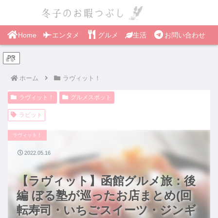
Home
エンタメ
グルメ
生活
お問い合わせ
PR
ホーム
ラヴィット！
ラヴィット！
グルメスポット
ラビット
ラヴィット！
2022.05.16
【ラヴィット】函館グルメ旅：後
編 ぼる塾が巡ったお店まとめ(回
転寿司・いちごスイーツ・ジンギ