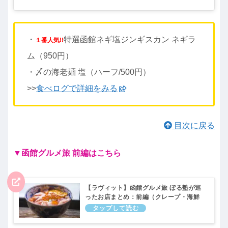
・
特選函館ネギ塩ジンギスカン ネギラ
１番人気!!
ム（950円）
・〆の海老麺 塩（ハーフ/500円）
>>
食べログで詳細をみる
目次に戻る
▼函館グルメ旅 前編はこちら
【ラヴィット】函館グルメ旅 ぼる塾が巡
ったお店まとめ：前編（クレープ・海鮮
丼・ハンバーガー）ラビット｜5月9日