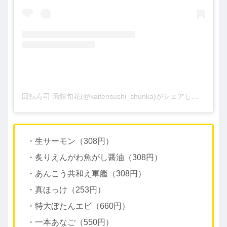
回転寿司 函館旬花(@kaitensushi_shunka)がシェアした投稿
・生サーモン（308円）
・炙りえんがわ魚がし醤油（308円）
・あんこう共和え軍艦（308円）
・真ほっけ（253円）
・特大ぼたんエビ（660円）
・一本あなご（550円）