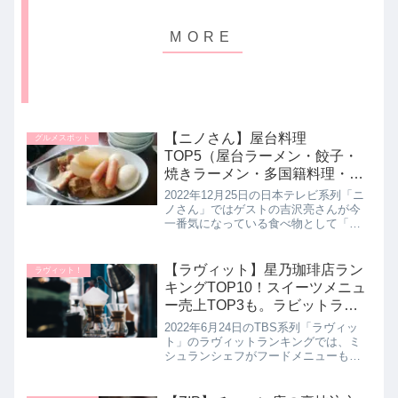
【ニノさん】屋台料理
グルメスポット
TOP5（屋台ラーメン・餃子・
焼きラーメン・多国籍料理・お
でん）12月25日
2022年12月25日の日本テレビ系列「ニ
ノさん」ではゲストの吉沢亮さんが今
一番気になっている食べ物として「屋
台料理」をあげられていました。吉沢
亮さんのために 宮下草薙のお二人が調
査した絶品の屋台グルメを５品教えて
【ラヴィット】星乃珈琲店ラン
ラヴィット！
くれたので詳しく紹介します...
キングTOP10！スイーツメニュ
ー売上TOP3も。ラビットラン
キング｜6月24日
2022年6月24日のTBS系列「ラヴィッ
ト」のラヴィットランキングでは、ミ
シュランシェフがフードメニューも充
実している大人気カフェチェーン星乃
珈琲店さんのメニューの中より従業員