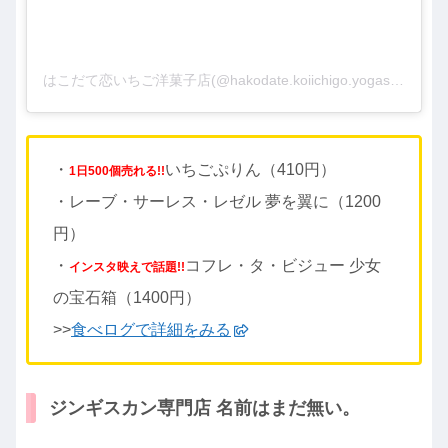
はこだて恋いちご洋菓子店(@hakodate.koiichigo.yogashiten)がシェアした投稿
・
いちごぷりん（410円）
1日500個売れる!!
・レーブ・サーレス・レゼル 夢を翼に（1200
円）
・
コフレ・タ・ビジュー 少女
インスタ映えで話題!!
の宝石箱（1400円）
>>
食べログで詳細をみる
ジンギスカン専門店 名前はまだ無い。