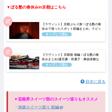
▼ぼる塾の春休みin京都はこちら
【ラヴィット】京都ぶらり旅！ぼる塾の春
休みで巡ったスポット前編まとめ。ラビッ
ト｜3月28日
【ラヴィット】京都旅 後編！ぼる塾の春
休みまとめ(湯豆腐・和菓子・舞妓体験な
ど)ラビット｜4月4日
目次に戻る
▼芸能界スイーツ部のスイーツ巡りもオススメ
・
池袋スイーツ巡り 前編