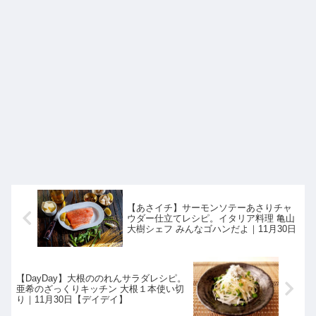
【あさイチ】サーモンソテーあさりチャ
ウダー仕立てレシピ。イタリア料理 亀山
大樹シェフ みんなゴハンだよ｜11月30日
【DayDay】大根ののれんサラダレシピ。
亜希のざっくりキッチン 大根１本使い切
り｜11月30日【デイデイ】