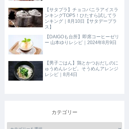
【サタプラ】チョコバニラアイスラ
ンキングTOP5！ひたすら試してラ
ンキング｜8月10日【サタデープラ
ス】
【DAIGOも台所】即席コーヒーゼリ
ー 山本ゆりレシピ｜2024年8月9日
【男子ごはん】鶏とかつおだしのに
ゅうめんレシピ。そうめんアレンジ
レシピ｜8月4日
カテゴリー