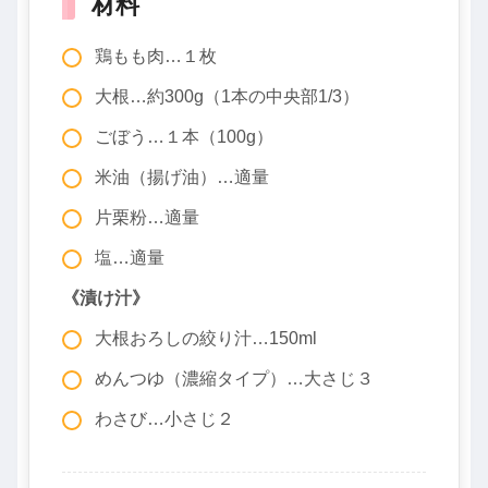
材料
鶏もも肉…１枚
大根…約300g（1本の中央部1/3）
ごぼう…１本（100g）
米油（揚げ油）…適量
片栗粉…適量
塩…適量
《漬け汁》
大根おろしの絞り汁…150ml
めんつゆ（濃縮タイプ）…大さじ３
わさび…小さじ２