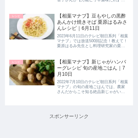
作り方を教えてくれたので詳しく紹介
します。韓国料理のヤンニョムに近い
ピリ辛の万能ダレは、コチュジャンな
【相葉マナブ】豆もやしの黒酢
レシピ
どを使わずに身近な調味料とた...
あんかけ焼きそば 栗原はるみさ
んレシピ｜6月11日
2023年6月11日のテレビ朝日系列「相葉
マナブ」では放送500回記念！教えて！
栗原はるみ先生とし料理研究家の栗原
はるみさんが登場し、余りがちな食材
「焼きそばの麺」を使った【豆もやし
の黒酢あんかけ焼きそば】作り方を教
【相葉マナブ】新じゃがハンバ
レシピ
えてくれたので詳しく紹介...
ーグレシピ 旬の産地ごはん｜7
月10日
2022年7月10日のテレビ朝日系列「相葉
マナブ」の旬の産地ごはんでは、農家
さんだからこそ知る絶品新じゃがいも
レシピとして【新じゃがハンバーグ】
の作り方を教えてくれたので詳しく紹
介します。>>相葉マナブ記事一覧はこ
ちらまとめ♪最後までご覧い...
スポンサーリンク