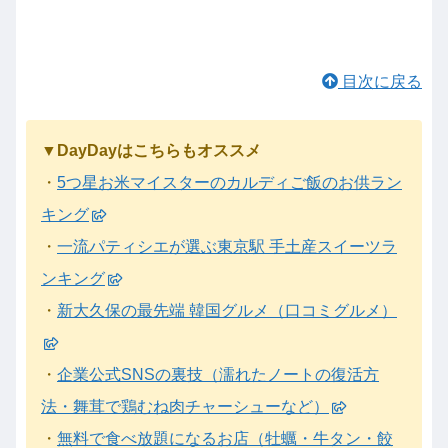
目次に戻る
▼DayDayはこちらもオススメ
・
5つ星お米マイスターのカルディご飯のお供ラン
キング
・
一流パティシエが選ぶ東京駅 手土産スイーツラ
ンキング
・
新大久保の最先端 韓国グルメ（口コミグルメ）
・
企業公式SNSの裏技（濡れたノートの復活方
法・舞茸で鶏むね肉チャーシューなど）
・
無料で食べ放題になるお店（牡蠣・牛タン・餃