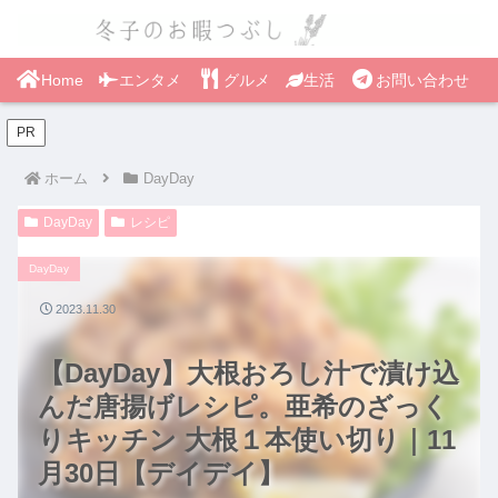
Home
エンタメ
グルメ
生活
お問い合わせ
PR
ホーム
DayDay
DayDay
レシピ
DayDay
2023.11.30
【DayDay】大根おろし汁で漬け込
んだ唐揚げレシピ。亜希のざっく
りキッチン 大根１本使い切り｜11
月30日【デイデイ】