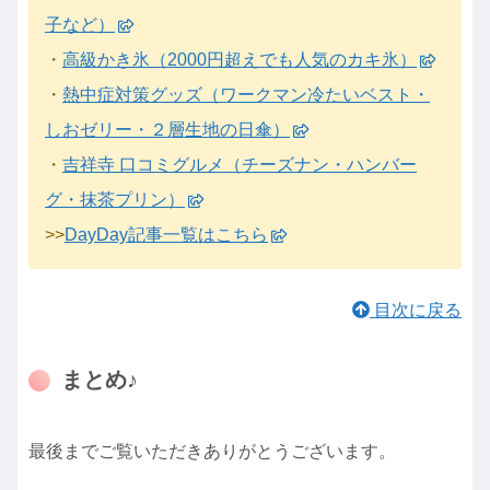
子など）
・
高級かき氷（2000円超えでも人気のカキ氷）
・
熱中症対策グッズ（ワークマン冷たいベスト・
しおゼリー・２層生地の日傘）
・
吉祥寺 口コミグルメ（チーズナン・ハンバー
グ・抹茶プリン）
>>
DayDay記事一覧はこちら
目次に戻る
まとめ♪
最後までご覧いただきありがとうございます。