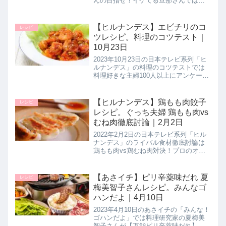
んの目指せ！イケてる旦那さんでは、
お弁当作りに挑戦していました。料理
研究家のゆーママさんこと松本有美さ
んが山ちゃんへお弁当に入れることが
【ヒルナンデス】エビチリのコ
レシピ
できる【マグカップで時短ハン...
ツレシピ。料理のコツテスト｜
10月23日
2023年10月23日の日本テレビ系列「ヒ
ルナンデス」の料理のコツテストでは
料理好きな主婦100人以上にアンケート
を実施！実際に実践しているというエ
ビチリのコツを教えてくれたので詳し
く紹介します。タレをコク深く仕上げ
【ヒルナンデス】鶏もも肉餃子
レシピ
る方法は？辛さをマイルド...
レシピ。ぐっち夫婦 鶏もも肉vs
むね肉徹底討論｜2月2日
2022年2月2日の日本テレビ系列「ヒル
ナンデス」のライバル食材徹底討論は
鶏もも肉vs鶏むね肉対決！プロのオス
スメの調理方法として鶏もも肉を使っ
た【鶏もも肉ギョーザ】の作り方をぐ
っち夫婦さんが教えてくれたので詳し
【あさイチ】ピリ辛薬味だれ 夏
レシピ
く紹介します。>>ヒルナンデ...
梅美智子さんレシピ。みんなゴ
ハンだよ｜4月10日
2023年4月10日のあさイチの「みんな！
ゴハンだよ」では料理研究家の夏梅美
智子さんが【万能ピリ辛薬味だれ】の