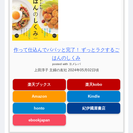
作って仕込んでパパッと完了！ ずっとラクするご
はんのしくみ
posted with
ヨメレバ
上田淳子 主婦の友社 2024年05月02日頃
楽天ブックス
楽天kobo
Amazon
Kindle
honto
紀伊國屋書店
ebookjapan