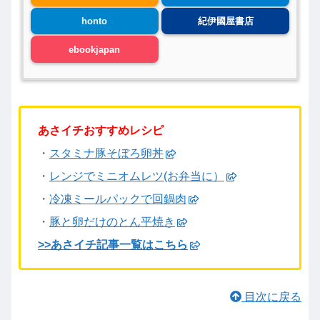
honto
紀伊國屋書店
ebookjapan
あさイチおすすめレシピ
・
スタミナ豚そぼろ卵丼
・
レンジでミニオムレツ(お弁当に）
・
冷凍ミールパックで回鍋肉
・
豚と卵だけのとん平焼き
>>あさイチ記事一覧はこちら
目次に戻る