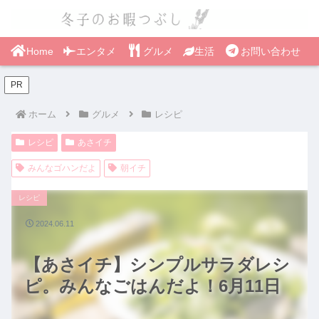
Home
エンタメ
グルメ
生活
お問い合わせ
PR
ホーム
グルメ
レシピ
レシピ
あさイチ
みんなゴハンだよ
朝イチ
レシピ
2024.06.11
【あさイチ】シンプルサラダレシ
ピ。みんなごはんだよ！6月11日