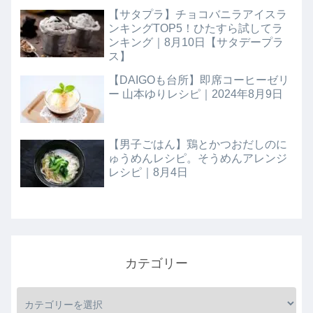
【サタプラ】チョコバニラアイスラ
ンキングTOP5！ひたすら試してラ
ンキング｜8月10日【サタデープラ
ス】
【DAIGOも台所】即席コーヒーゼリ
ー 山本ゆりレシピ｜2024年8月9日
【男子ごはん】鶏とかつおだしのに
ゅうめんレシピ。そうめんアレンジ
レシピ｜8月4日
カテゴリー