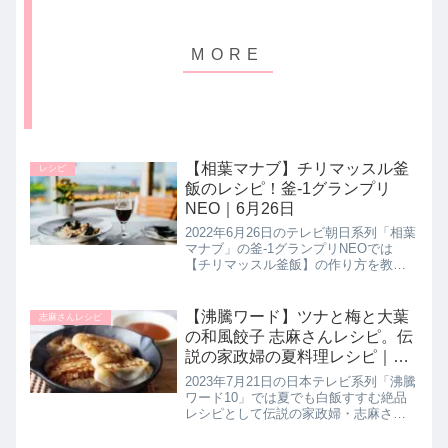
【相葉マナブ】チリマッスル釜
レシピ
飯のレシピ！釜-1グランプリ
NEO｜6月26日
2022年6月26日のテレビ朝日系列「相葉
マナブ」の釜-1グランプリNEOでは
【チリマッスル釜飯】の作り方を教え
てくれたので詳しく紹介します。>>相
葉マナブ記事一覧はこちら▼現在の暫
定チャンピオンは濃厚魚介豚骨釜飯！
【沸騰ワード】ツナと梅と大葉
志麻さんレシピ
>>これまでの釜-1グラ...
の和風餃子 志麻さんレシピ。伝
説の家政婦の夏料理レシピ｜7
月21日
2023年7月21日の日本テレビ系列「沸騰
ワード10」では夏でも白飯すすむ絶品
レシピとして伝説の家政婦・志麻さん
が佐藤栞里さん・チョコレートプラネ
ットのお二人のリクエストに応えた絶