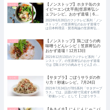
品の夏レシピ【ツナと梅と大葉の和風
【ノンストップ】ホタテ缶のタ
レシピ
ギョーザ】の作り方を教えて...
イピーエン(太平燕)笠原将弘シ
ェフレシピ。おかず道場｜6月
28日
2022年6月28日のフジテレビ系列「ノン
ストップ」の笠原将弘のおかず道場で
は日本料理店・賛否両論の笠原将弘シ
ェフが【ほたて缶の太平燕（タイピー
エン）】の作り方を教えてくれたので
詳しく紹介します。熊本県の郷土料理
【ノンストップ】鶏ごぼうの肉
レシピ
である太平燕（タイピーエン）...
味噌うどんレシピ｜笠原将弘の
おかず道場！12月13日
2021年12月13日のフジテレビ系列「ノ
ンストップ」の笠原将弘のおかず道場
では【鶏ゴボウの肉みそうどん】の作
り方を教えてくれたので詳しく紹介し
ます。旬のゴボウをたっぷりと入れた
コクのある肉みそうどんと、サッパリ
【サタプラ】ごぼうサラダの作
レシピ
とした甘酢漬けをのせて止まら...
り方！秒速レシピ。7月24日
2021年7月24日のTBS系列「サタデープ
ラス」では、話題の秒で完成する料理
「秒速レシピ」として【ごぼうサラ
ダ】の作り方を教えてくれたので詳し
く紹介します。>>サタデープラス記事
一覧はこちら▼同日に紹介された秒速
【あさイチ】にんじんじゃこパ
レシピ