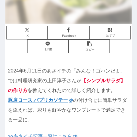
X
Facebook
はてブ
LINE
コピー
2024年6月11日のあさイチの「みんな！ゴハンだよ」
では料理研究家の上田淳子さんが
【シンプルサラダ】
の作り方
を教えてくれたので詳しく紹介します。
豚肩ロース パプリカソテー
の付け合せに簡単サラダ
を添えれば、彩りも鮮やかなワンプレートで満足でき
る一品に。
>>あさイチ記事一覧はこちら