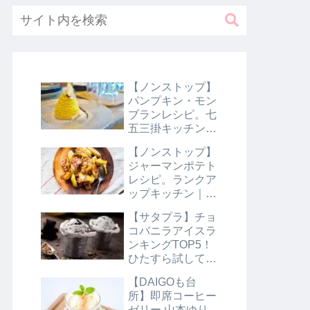
【ノンストップ】
パンプキン・モン
ブランレシピ。七
五三掛キッチン｜
10月31日
【ノンストップ】
ジャーマンポテト
レシピ。ランクア
ップキッチン｜10
月29日
【サタプラ】チョ
コバニラアイスラ
ンキングTOP5！
ひたすら試してラ
ンキング｜8月10
【DAIGOも台
日【サタデープラ
所】即席コーヒー
ス】
ゼリー 山本ゆり