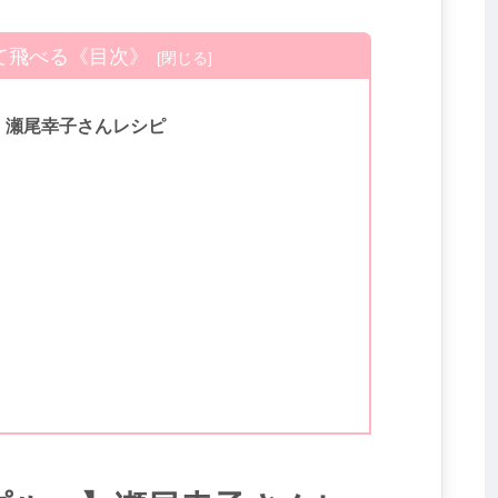
て飛べる《目次》
】瀬尾幸子さんレシピ