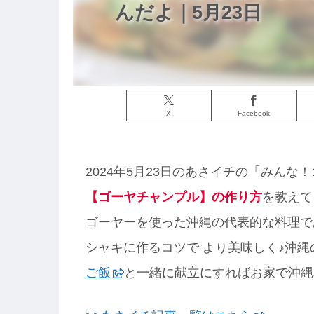
んだよ｜5月23日
X
Facebook
2024年5月23日のあさイチの「みん
【ゴーヤチャンプル】の作り方
を教えて
ゴーヤーを使った沖縄の代表的な料理で
シャキに作るコツで より美味しく♪沖
ご飯
と一緒に献立にすればお家で沖縄