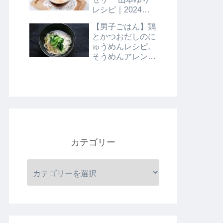
レシピ｜2024年8
月9日
【男子ごはん】鶏
とかつおだしのに
ゅうめんレシピ。
そうめんアレンジ
レシピ｜8月4日
カテゴリー