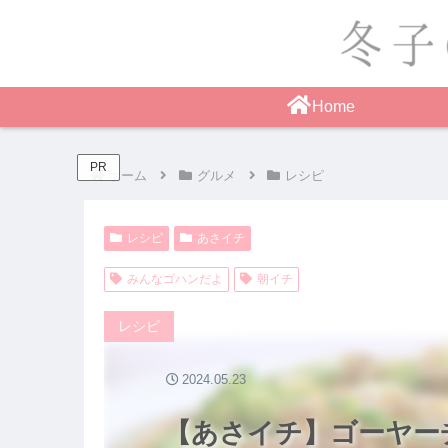
Home
PR
ホーム
グルメ
レシピ
レシピ
あさイチ
みんなゴハンだよ
朝イチ
レシピ
2024.05.23
【あさイチ】ゴーヤー