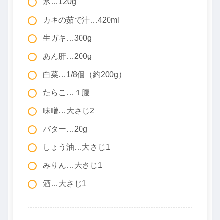
氷…120g
カキの茹で汁…420ml
生ガキ…300g
あん肝…200g
白菜…1/8個（約200g）
たらこ…１腹
味噌…大さじ2
バター…20g
しょう油…大さじ1
みりん…大さじ1
酒…大さじ1