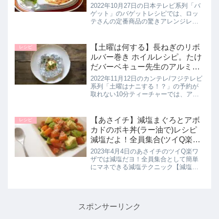
2022年10月27日の日本テレビ系列「バ
ゲット」のバゲットレシピでは、ロッ
テさんの定番商品の驚きアレンジレシ
ピとしてパイの実を使用した【パイの
実グラタン】の作り方を教えてくれた
ので詳しく紹介します。>>バゲット記
【土曜は何する】長ねぎのリボ
レシピ
事一覧はこちらパイの実ロッ...
ルバー巻き ホイルレシピ。たけ
だバーベキュー先生のアルミホ
イルレシピ 10分ティーチャー｜
2022年11月12日のカンテレ/フジテレビ
11月12日
系列「土曜はナニする！？」の予約が
取れない10分ティーチャーでは、アウ
トドア芸人のたけだバーベキュー先生
が最新時短ホイルレシピとして【長ね
ぎのリボルバー巻き】の作り方を教え
【あさイチ】減塩まぐろとアボ
レシピ
てくれたので詳しく紹介し...
カドのポキ丼(ラー油で)レシピ
減塩だよ！全員集合(ツイQ楽ワ
ザ)4月4日
2023年4月4日のあさイチのツイQ楽ワ
ザでは減塩だヨ！全員集合として簡単
にマネできる減塩テクニック【減塩ま
ぐろとアボカドのポキ丼】の作り方を
教えてくれたので詳しく紹介します。
ラー油を加えると、辛みだけでなくコ
クのある味わいに仕上がり なん...
スポンサーリンク