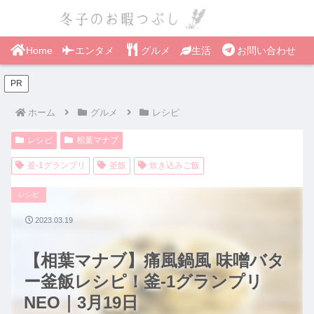
Home
エンタメ
グルメ
生活
お問い合わせ
PR
ホーム
グルメ
レシピ
レシピ
相葉マナブ
釜-1グランプリ
釜飯
炊き込みご飯
レシピ
2023.03.19
【相葉マナブ】痛風鍋風 味噌バタ
ー釜飯レシピ！釜-1グランプリ
NEO｜3月19日