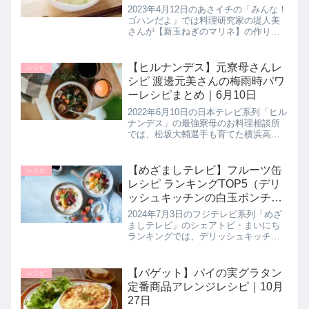
2023年4月12日のあさイチの「みんな！
ゴハンだよ」では料理研究家の堤人美
さんが【新玉ねぎのマリネ】の作り方
を教えてくれたので詳しく紹介しま
す。そら豆と豚ひき肉のザーサイ炒め
にのせて食べるのがオススメ！>>あさ
【ヒルナンデス】元寮母さんレ
レシピ
イチ記事一覧はこちら▼同日に...
シピ 渡邊元美さんの梅雨時パワ
ーレシピまとめ｜6月10日
2022年6月10日の日本テレビ系列「ヒル
ナンデス」の最強寮母のお料理相談所
では、松坂大輔選手も育てた横浜高校
野球部の元寮母さんで、現在は管理栄
養士という渡邊元美さんが安くてボリ
ュームたっぷりのレシピを教えてくれ
【めざましテレビ】フルーツ缶
レシピ
たので詳しく紹介します。>>...
レシピ ランキングTOP5（デリ
ッシュキッチンの白玉ポンチゼ
リーなど）まいにちランキング
2024年7月3日のフジテレビ系列「めざ
｜7月3日
ましテレビ」のシェアトピ・まいにち
ランキングでは、デリッシュキッチン
のフルーツ缶スイーツレシピTOP5をラ
ンキングにして教えてくれたので詳し
く紹介します。>>めざましテレビ記事
【バゲット】パイの実グラタン
レシピ
一覧はこちらデリッシュキ...
定番商品アレンジレシピ｜10月
27日