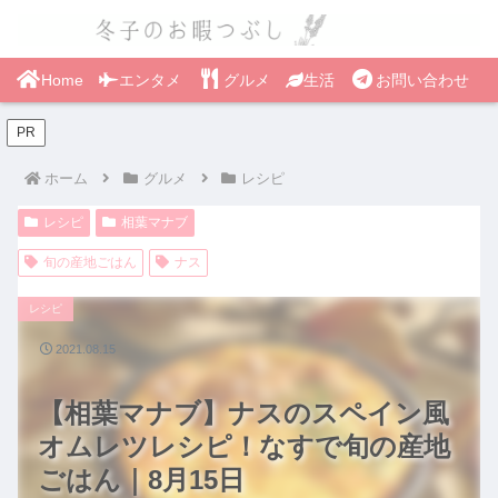
Home
エンタメ
グルメ
生活
お問い合わせ
PR
ホーム
グルメ
レシピ
レシピ
相葉マナブ
旬の産地ごはん
ナス
レシピ
2021.08.15
【相葉マナブ】ナスのスペイン風
オムレツレシピ！なすで旬の産地
ごはん｜8月15日