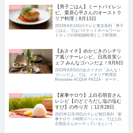
く紹介します。旬のワカメを鶏胸肉と
合わせてボリューム満点のおかずに！
【男子ごはん】ミートパイレシ
レシピ
ごま油と唐辛子といっ...
ピ。栗原心平さんのオーストラ
リア料理｜8月13日
2023年8月13日のテレビ東京系列「男子
ごはん」ではバスケットボールワール
ドカップの対戦国料理として料理研究
家の栗原心平さんがオーストラリア料
理【ミートパイ】の作り方を教えてく
れたので詳しく紹介します。>>男子ご
【あさイチ】めかじきのシチリ
レシピ
はん記事一覧はこちらヴィク...
ア風ソテーレシピ。日髙良実シ
ェフ みんなゴハンだよ！9月6日
2023年9月6日のあさイチの「みんな！
ゴハンだよ」では、イタリア料理店
Ristorante ACQUA PAZZA・オーナー
シェフの日髙良実シェフが【メカジキ
のシチリア風ソテー】の作り方を教え
てくれたので詳しく紹介します。イタ
【家事ヤロウ】上白石萌音さん
レシピ
リアのシチ...
レシピ【のどぐろだし塩の塩む
すび】の作り方 ｜12月28日
2021年12月28日のテレビ朝日系列「家
事ヤロウ ３時間スペシャル」では上白
石萌音さんがハマっているという「の
どぐろだし塩」を使用した【塩おにぎ