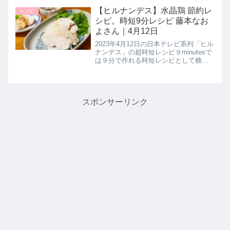
り】の作り方を教えてくれたので詳し
く紹介します。>>家事ヤロウ記事一覧
【ヒルナンデス】水晶鶏 節約レ
レシピ
はこちらのどぐろだし塩（...
シピ。時短9分レシピ 藤本なお
よさん｜4月12日
2023年4月12日の日本テレビ系列「ヒル
ナンデス」の超時短レシピ９minutesで
は９分で作れる時短レシピとして糖質
オフ専門料理家の藤本なおよさんが節
約料理の【ぷるシャキ食感の水晶鶏】
の作り方を教えてくれたので詳しく紹
介します。包丁・まな...
スポンサーリンク