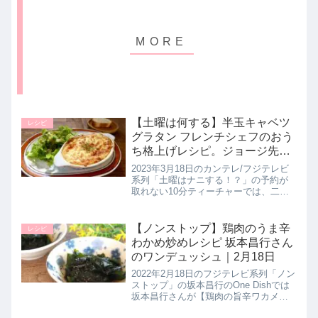
【土曜は何する】半玉キャベツ
レシピ
グラタン フレンチシェフのおう
ち格上げレシピ。ジョージ先生
の10分ティーチャー｜3月18日
2023年3月18日のカンテレ/フジテレビ
系列「土曜はナニする！？」の予約が
取れない10分ティーチャーでは、二つ
星フレンチ元料理長のジョージ先生が
プロの技で美味しさ倍増格上げレシピ
【半玉ぎっしりキャベツグラタン】の
【ノンストップ】鶏肉のうま辛
レシピ
作り方を教えてくれたので詳...
わかめ炒めレシピ 坂本昌行さん
のワンデュッシュ｜2月18日
2022年2月18日のフジテレビ系列「ノン
ストップ」の坂本昌行のOne Dishでは
坂本昌行さんが【鶏肉の旨辛ワカメ炒
め】の作り方を教えてくれたので詳し