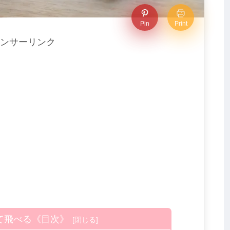
Pin
Print
ンサーリンク
て飛べる《目次》