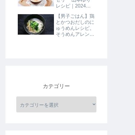
レシピ｜2024年8
月9日
【男子ごはん】鶏
とかつおだしのに
ゅうめんレシピ。
そうめんアレンジ
レシピ｜8月4日
カテゴリー