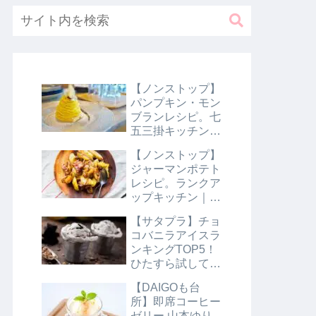
【ノンストップ】
パンプキン・モン
ブランレシピ。七
五三掛キッチン｜
10月31日
【ノンストップ】
ジャーマンポテト
レシピ。ランクア
ップキッチン｜10
月29日
【サタプラ】チョ
コバニラアイスラ
ンキングTOP5！
ひたすら試してラ
ンキング｜8月10
【DAIGOも台
日【サタデープラ
所】即席コーヒー
ス】
ゼリー 山本ゆり