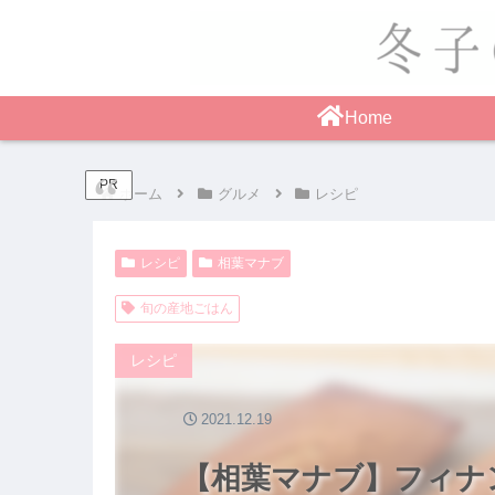
Home
PR
ホーム
グルメ
レシピ
レシピ
相葉マナブ
旬の産地ごはん
レシピ
2021.12.19
【相葉マナブ】フィナ