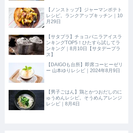
【ノンストップ】ジャーマンポテト
レシピ。ランクアップキッチン｜10
月29日
【サタプラ】チョコバニラアイスラ
ンキングTOP5！ひたすら試してラ
ンキング｜8月10日【サタデープラ
ス】
【DAIGOも台所】即席コーヒーゼリ
ー 山本ゆりレシピ｜2024年8月9日
【男子ごはん】鶏とかつおだしのに
ゅうめんレシピ。そうめんアレンジ
レシピ｜8月4日