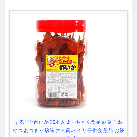
まるごと酢いか 20本入 よっちゃん食品 駄菓子 お
やつ おつまみ 珍味 大人買い イカ 子供会 景品 お祭