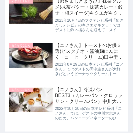
【めざましどようび】抹茶グル
めざましテレビ
ッタリのチョコスイーツが豊富...
メ(抹茶バター・抹茶カレー・餃
子・和スイーツ)キクエがキク
ヨ。めざましテレビ｜10月7日
2023年10月7日のフジテレビ系列「めざ
ましテレビ」のキクエがキクヨ！では
ゲストに鈴木福さんを迎えて、スイー
ツはもちろん餃子やカレーなど絶品の
抹茶グルメを堪能していたので詳しく
紹介します。>>めざましテレビ記事一
【ニノさん】トーストのお供３
おうちでごはん
覧はこちら抹茶グルメ鈴木福...
選(ピスタチオ・醤油麹にんに
く・コーヒークリーム)田中圭さ
んへ大調査！
2021年8月29日の日本テレビ系列「ニノ
さん」ではゲストの田中圭さんが大好
きだというピーナッツクリームトース
トを超える最強トーストのお供を大調
査していたので厳選された３品を詳し
く紹介します。>>ニノさん記事一覧は
【ニノさん】冷凍パン
おうちでごはん
こちら最強トーストのお供３...
BEST3（カレーパン・クロワッ
サン・クリームパン）中川大志
さんにオススメ｜10月30日
2022年10月30日の日本テレビ系列「ニ
ノさん」では、ゲストの中川大志さん
のため、パンコーディネーターのひの
ようこさんがオススメのお取り寄せで
きる冷凍パン３品を教えてくれたので
詳しく紹介します。>>ニノさん記事一