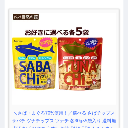
＼さば・まぐろ70%使用！／選べる さばチップス
サバチ ツナチップス ツナチ 各30g×5袋入り 送料無