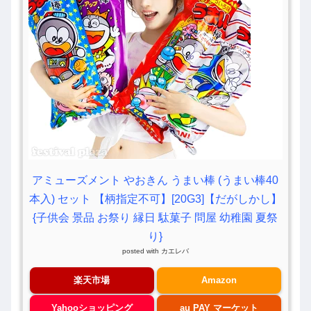
アミューズメント やおきん うまい棒 (うまい棒40
本入) セット 【柄指定不可】[20G3]【だがしかし】
{子供会 景品 お祭り 縁日 駄菓子 問屋 幼稚園 夏祭
り}
posted with
カエレバ
楽天市場
Amazon
Yahooショッピング
au PAY マーケット