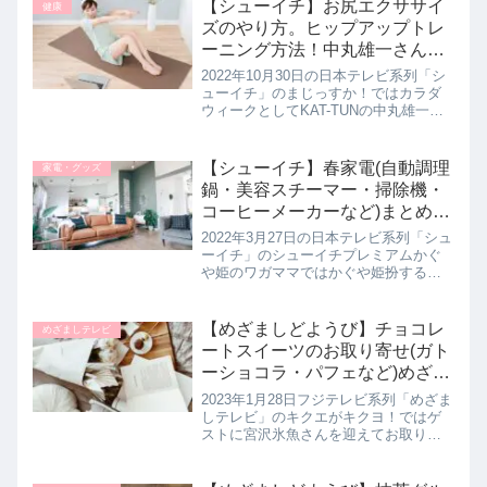
【シューイチ】お尻エクササイ
健康
ズのやり方。ヒップアップトレ
ーニング方法！中丸雄一さんの
まじっすか｜10月30日
2022年10月30日の日本テレビ系列「シ
ューイチ」のまじっすか！ではカラダ
ウィークとしてKAT-TUNの中丸雄一さ
んがある部分を鍛えて人生が変わった
人たちを紹介！中丸くんはお尻を鍛え
て人生が激変された お尻工場員のハル
【シューイチ】春家電(自動調理
家電・グッズ
カさんに美尻になれる...
鍋・美容スチーマー・掃除機・
コーヒーメーカーなど)まとめ。
プレミアム｜3月27日
2022年3月27日の日本テレビ系列「シュ
ーイチ」のシューイチプレミアムかぐ
や姫のワガママではかぐや姫扮する磯
山さやかさんが出すお題に答えて家電
に詳しい品川祐さん、かじがや卓哉さ
ん、ジャニーズ屈指の美容家であるス
【めざましどようび】チョコレ
めざましテレビ
ノーマンの渡辺翔太さんがプレ...
ートスイーツのお取り寄せ(ガト
ーショコラ・パフェなど)めざま
しテレビ(宮沢氷魚さんと)1月28
2023年1月28日フジテレビ系列「めざま
日
しテレビ」のキクエがキクヨ！ではゲ
ストに宮沢氷魚さんを迎えてお取り寄
せもできるチョコレートスイーツを教
えてくれたので詳しく紹介します。自
分のご褒美にも、バレンタインにもピ