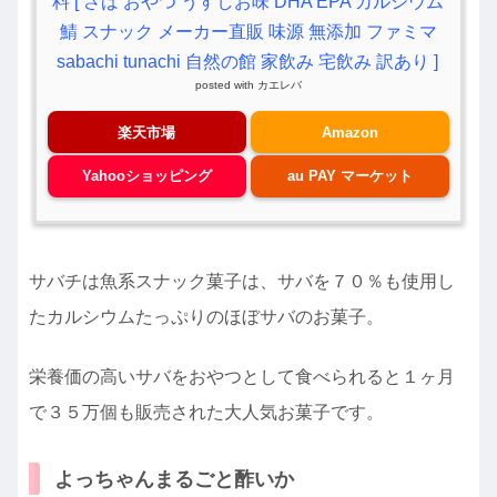
料 [ さば おやつ うすしお味 DHA EPA カルシウム
鯖 スナック メーカー直販 味源 無添加 ファミマ
sabachi tunachi 自然の館 家飲み 宅飲み 訳あり ]
posted with
カエレバ
楽天市場
Amazon
Yahooショッピング
au PAY マーケット
サバチは魚系スナック菓子は、サバを７０％も使用し
たカルシウムたっぷりのほぼサバのお菓子。
栄養価の高いサバをおやつとして食べられると１ヶ月
で３５万個も販売された大人気お菓子です。
よっちゃんまるごと酢いか