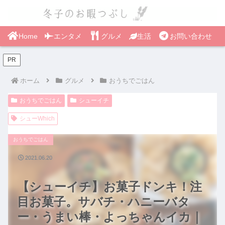
Home
エンタメ
グルメ
生活
お問い合わせ
PR
ホーム
グルメ
おうちでごはん
おうちでごはん
シューイチ
シューWhich
おうちでごはん
2021.06.20
【シューイチ】お菓子ドンキ！注
目お菓子。サバチ・ハニーバタ
ー・うまい棒・よっちゃんイカ｜