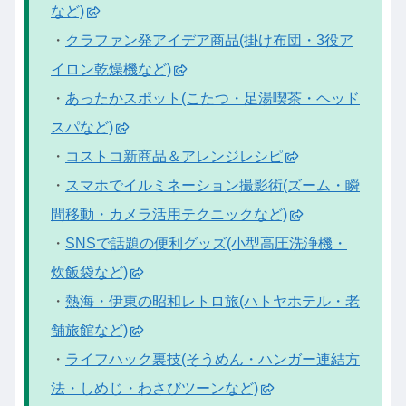
など)
・
クラファン発アイデア商品(掛け布団・3役ア
イロン乾燥機など)
・
あったかスポット(こたつ・足湯喫茶・ヘッド
スパなど)
・
コストコ新商品＆アレンジレシピ
・
スマホでイルミネーション撮影術(ズーム・瞬
間移動・カメラ活用テクニックなど)
・
SNSで話題の便利グッズ(小型高圧洗浄機・
炊飯袋など)
・
熱海・伊東の昭和レトロ旅(ハトヤホテル・老
舗旅館など)
・
ライフハック裏技(そうめん・ハンガー連結方
法・しめじ・わさびツーンなど)