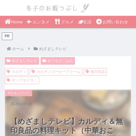
Home
エンタメ
グルメ
生活
お問い合わせ
PR
ホーム
めざましテレビ
めざましテレビ
おうちでごはん
カルディ
カルディコーヒーファーム
無印良品
やってセイカ！
めざましテレビ
2023.05.18
【めざましテレビ】カルディ＆無
印良品の料理キット（中華おこ