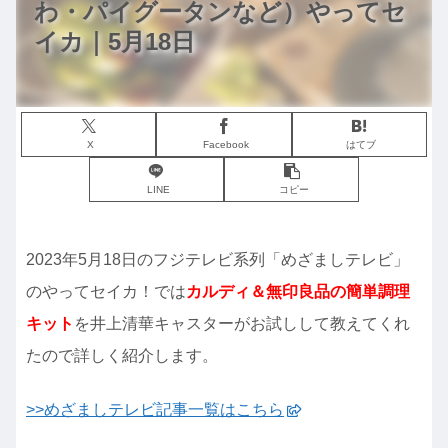
わ・パイグータンなど）やってセ
イカ｜5月18日
X
Facebook
はてブ
LINE
コピー
2023年5月18日のフジテレビ系列「めざましテレビ」
のやってセイカ！では
カルディ＆無印良品の簡単調理
キット
を井上清華キャスターがお試しして教えてくれ
たので詳しく紹介します。
>>めざましテレビ記事一覧はこちら