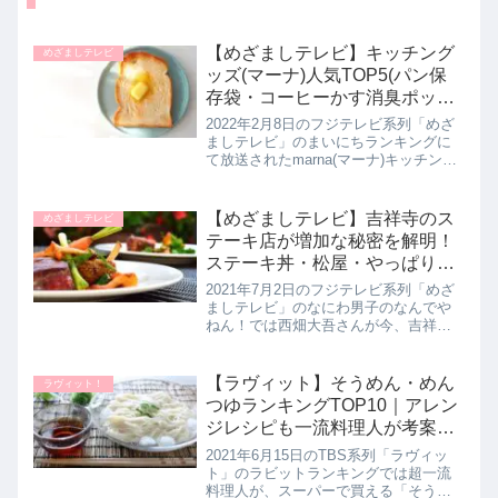
【めざましテレビ】キッチング
めざましテレビ
ッズ(マーナ)人気TOP5(パン保
存袋・コーヒーかす消臭ポッ
ト・冷凍ごはん容器・調味料ポ
2022年2月8日のフジテレビ系列「めざ
ットなど)まいにちランキング｜
ましテレビ」のまいにちランキングに
て放送されたmarna(マーナ)キッチング
2月8日
ッズ2021年の人気TOP5を教えてくれた
ので詳しく紹介します。画期的な便利
グッズで人気のmarna(マーナ)さんよ
【めざましテレビ】吉祥寺のス
めざましテレビ
り、20...
テーキ店が増加な秘密を解明！
ステーキ丼・松屋・やっぱりス
テーキなど！なにわ男子のなん
2021年7月2日のフジテレビ系列「めざ
でやねん！
ましテレビ」のなにわ男子のなんでや
ねん！では西畑大吾さんが今、吉祥寺
にステーキ店が増えている秘密を解明
していたので詳しく紹介します。>>な
にわ男子のなんでやねん！記事一覧は
【ラヴィット】そうめん・めん
ラヴィット！
こちら吉祥寺にステーキ店が増...
つゆランキングTOP10｜アレン
ジレシピも一流料理人が考案！
ラビット
2021年6月15日のTBS系列「ラヴィッ
ト」のラビットランキングでは超一流
料理人が、スーパーで買える「そうめ