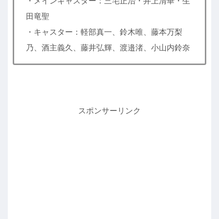
・メインキャスター：三宅正治・井上清華・生
田竜聖
・キャスター：軽部真一、鈴木唯、藤本万梨
乃、酒主義久、藤井弘輝、渡邉渚、小山内鈴奈
スポンサーリンク