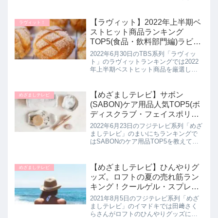
ん」と「めんつゆ」を試食してガチン
コ採点！本当においしい素麺５品と麺
つゆ５品を選出してランキング形式で
【ラヴィット】2022年上半期ベ
ラヴィット！
教えてくれたので詳しく紹介し...
ストヒット商品ランキング
TOP5(食品・飲料部門編)ラビッ
トランキング｜6月30日
2022年6月30日のTBS系列「ラヴィッ
ト」のラヴィットランキングでは2022
年上半期ベストヒット商品を厳選して
ランキング形式で教えてくれたので詳
しく紹介します。今回は食品部門編＆
飲料部門としてを厳選された５品をな
【めざましテレビ】サボン
めざましテレビ
すなかにしとタイムマシー...
(SABON)ケア用品人気TOP5(ボ
ディスクラブ・フェイスポリッ
シャーなど)まいにちランキング
2022年6月23日のフジテレビ系列「めざ
｜6月23日
ましテレビ」のまいにちランキングで
はSABONのケア用品TOP5を教えてく
れたので詳しく紹介します。>>めざま
しテレビ記事一覧はこちらSABONのケ
ア用品TOP5第５位 オードゥサボン
【めざましテレビ】ひんやりグ
めざましテレビ
SABON オ...
ッズ。ロフトの夏の売れ筋ラン
キング！クールゲル・スプレ
ー・着るひんやりフーディな
2021年8月5日のフジテレビ系列「めざ
ど！イマドキ｜8月5日
ましテレビ」のイマドキでは田﨑さく
らさんがロフトのひんやりグッズにつ