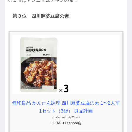
第２位はヤンニョムチキンの素！
第３位 四川麻婆豆腐の素
無印良品 かんたん調理 四川麻婆豆腐の素 1〜2人前
1セット（3袋） 良品計画
posted with
カエレバ
LOHACO Yahoo!店