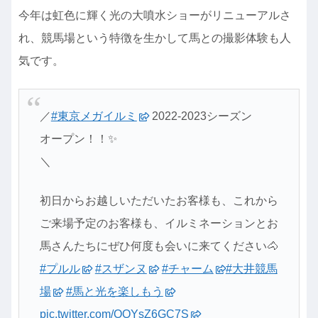
今年は虹色に輝く光の大噴水ショーがリニューアルさ
れ、競馬場という特徴を生かして馬との撮影体験も人
気です。
／
#東京メガイルミ
2022-2023シーズン
オープン！！✨
＼
初日からお越しいただいたお客様も、これから
ご来場予定のお客様も、イルミネーションとお
馬さんたちにぜひ何度も会いに来てください🐴
#プルル
#スザンヌ
#チャーム
#大井競馬
場
#馬と光を楽しもう
pic.twitter.com/OQYsZ6GC7S