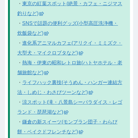
・
東京の紅葉スポット(絶景・カフェ・ニジマス
釣りなど)
・
SNSで話題の便利グッズ(小型高圧洗浄機・
炊飯袋など)
・
進化系アニマルカフェ(アリクイ・ミミズク・
大型犬・マイクロブタなど)
・
熱海・伊東の昭和レトロ旅(ハトヤホテル・老
舗旅館など)
・
ライフハック裏技(そうめん・ハンガー連結方
法・しめじ・わさびツーンなど)
・
涼スポット(滝・八景島シーパラダイス・レゴ
ランド・琵琶湖など)
・
鎌倉の新スイーツ(モンブラン団子・わらび
餅・ベイクドフレンチなど)