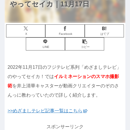
やってセイカ｜11月17日
X
Facebook
はてブ
LINE
コピー
2022年11月17日のフジテレビ系列「めざましテレビ」
のやってセイカ！では
イルミネーションのスマホ撮影
術
を井上清華キャスターが動画クリエイターのぞのさ
んっに教わっていたので詳しく紹介します。
>>めざましテレビ記事一覧はこちら
スポンサーリンク