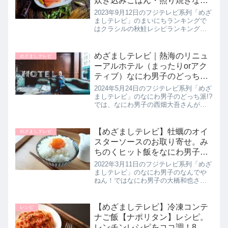
炊き込みごはん・照り焼きな
ど）まいにちランキング｜9月
2023年9月12日のフジテレビ系列「めざ
12日
ましテレビ」のまいにちランキングで
はクラシルの秋鮭レシピランキング
TOP5を教えてくれたので詳しく紹介し
ます。>>めざましテレビ記事一覧はこ
ちらクラシル秋鮭レシピランキング
めざましテレビ｜熱海のリニュ
めざましテレビ
TOP5第５位 秋鮭とじゃ...
ーアルホテル（まったりorアク
ティブ）なにわ男子のどっち
派!?5月24日
2024年5月24日のフジテレビ系列「めざ
ましテレビ」のなにわ男子のどっち派!?
では、なにわ男子の西畑大吾さんが熱
海のリニューアルホテルでどっち派を
調査！オーシャンビューの絶景や季節
限定のスイーツが堪能できるまったり
【めざましテレビ】牡蠣のオイ
めざましテレビ
派と、マリンスポーツなど...
スターソースのお取り寄せ。み
ちのくヒット飯をなにわ男子が
解明！3月11日
2022年3月11日のフジテレビ系列「めざ
ましテレビ」のなにわ男子のなんでや
ねん！ではなにわ男子の大橋和也さん
がみちのく大ヒットグルメ誕生の秘密
を解明していました。その中より宮城
県気仙沼の大ぶりの牡蠣を使用した
【めざましテレビ】冷凍コンテ
レシピ
【牡蠣のオイスターソース】のお...
ナご飯【ナポリタン】レシピ。
レンチンレシピをココ調！8月