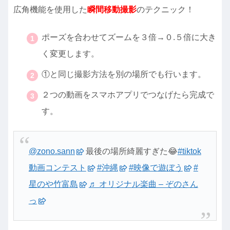
広角機能を使用した
瞬間移動撮影
のテクニック！
ポーズを合わせてズームを３倍→０.５倍に大き
く変更します。
①と同じ撮影方法を別の場所でも行います。
２つの動画をスマホアプリでつなげたら完成で
す。
@zono.sann
最後の場所綺麗すぎた😂
#tiktok
動画コンテスト
#沖縄
#映像で遊ぼう
#
星のや竹富島
♬ オリジナル楽曲 – ぞのさん
っ