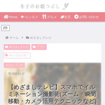
Home
エンタメ
グルメ
生活
お問い合わせ
PR
ホーム
めざましテレビ
めざましテレビ
アプリ
やってセイカ！
めざましテレビ
2022.11.17
【めざましテレビ】スマホでイル
ミネーション撮影術(ズーム・瞬間
移動・カメラ活用テクニックなど)