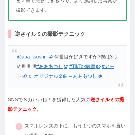
を２重で撮影できるので、より強調した写真が
撮影できます。
逆さイルミの撮影テクニック
@aaa_tsushi_
何番目が好きですか?僕は3つ
め!!!!!!! !!!!
#あああつし
#TikTok教室
#アー
ト
♬ オリジナル楽曲 – あああつし
SNSで８万いいね！を獲得した人気の
逆さイルミの撮
影テクニック
。
スマホレンズの下に、もう１つのスマホを置い