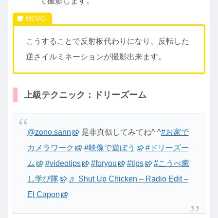
て撮影します。
こうすることで反射板代わりになり、反転した
逆さイルミネーションが撮影出来ます。
上級テクニック：ドリーズーム
@zono.sann
是非真似してみてね^ ^
#お家で
カメラワーク
#映像で遊ぼう
#ドリーズー
ム
#videotips
#foryou
#tips
#こうべ癒
し学び隊
♬ Shut Up Chicken – Radio Edit –
El Capon