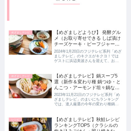
【めざましどようび】 発酵グル
めざましテレビ
メ（お取り寄せできる しば漬け
チーズケーキ・ビーフジャーキ
など）キクエがキクヨ 浜辺美波
2024年1月20日のフジテレビ系列「めざ
さんと。めざましテレビ｜1月
ましテレビ」のキクエがキクヨ！では
ゲストに浜辺美波さんを迎えて、お取
13日
り寄せもできる発酵グルメを堪能して
いたのでお取り寄せ方法とともに詳し
く紹介します。>>めざましテレビ記事
【めざましテレビ】鍋スープ5
めざましテレビ
一覧はこちらお取り寄せOK...
選（新作＆変わり種 鍋つゆ・と
んこつ・アーモンド坦々鍋な
ど）まいにちランキング｜2023
2023年11月21日のフジテレビ系列「め
年11月21日
ざましテレビ」のまいにちランキング
では、達人厳選の今年の変わり種鍋つ
ゆを教えてくれたので詳しく紹介しま
す。>>めざましテレビ記事一覧はこち
ら新作＆変わり種鍋つゆ５選今年の鍋
【めざましテレビ】秋鮭レシピ
レシピ
スープのトレンドは食べ方、...
ランキングTOP5（クラシルの