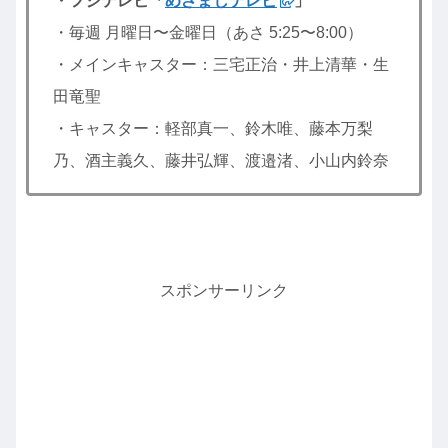
・フジテレビ「
めざましテレビ
」
・毎週 月曜日〜金曜日（あさ 5:25〜8:00）
・メインキャスター：三宅正治・井上清華・生
田竜聖
・キャスター：軽部真一、鈴木唯、藤本万梨
乃、酒主義久、藤井弘輝、渡邉渚、小山内鈴奈
スポンサーリンク