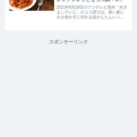
18日
2021年8月18日のフジテレビ系列「めざ
ましテレビ」のココ調では、暑い夏に
火を使わずに作れる超かんたんレンチ
ンレシピとして、いま話題の冷凍コン
テナごはん【ナポリタン】の作り方を
教えてくれたので詳しく紹介します。
>>めざましテレビ記事一覧は...
スポンサーリンク