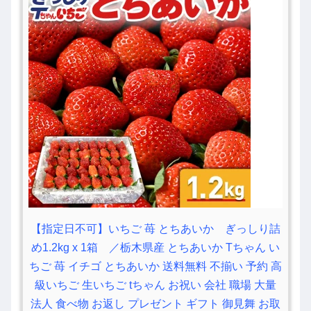
【指定日不可】いちご 苺 とちあいか ぎっしり詰
め1.2kg x 1箱 ／栃木県産 とちあいか Tちゃん い
ちご 苺 イチゴ とちあいか 送料無料 不揃い 予約 高
級いちご 生いちご tちゃん お祝い 会社 職場 大量
法人 食べ物 お返し プレゼント ギフト 御見舞 お取