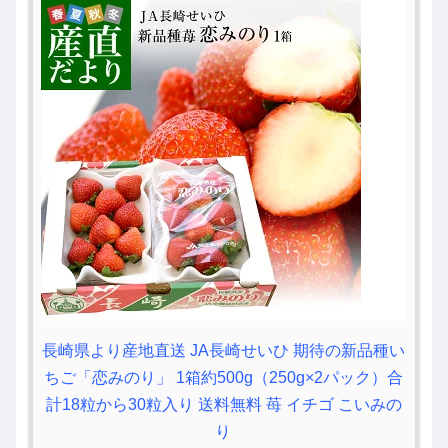
長崎県より産地直送 JA長崎せいひ 期待の新品種い
ちご「恋みのり」 1箱約500g（250g×2パック）合
計18粒から30粒入り 送料無料 苺 イチゴ こいみの
り