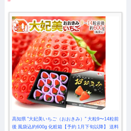
高知県 ”大妃美いちご（おおきみ）” 大粒9〜14粒前
後 風袋込約600g 化粧箱【予約 1月下旬以降】 送料