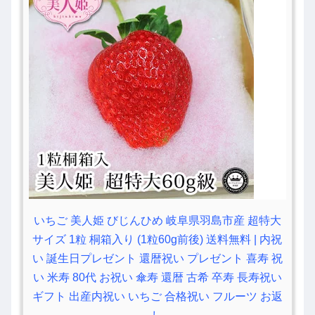
いちご 美人姫 びじんひめ 岐阜県羽島市産 超特大
サイズ 1粒 桐箱入り (1粒60g前後) 送料無料 | 内祝
い 誕生日プレゼント 還暦祝い プレゼント 喜寿 祝
い 米寿 80代 お祝い 傘寿 還暦 古希 卒寿 長寿祝い
ギフト 出産内祝い いちご 合格祝い フルーツ お返