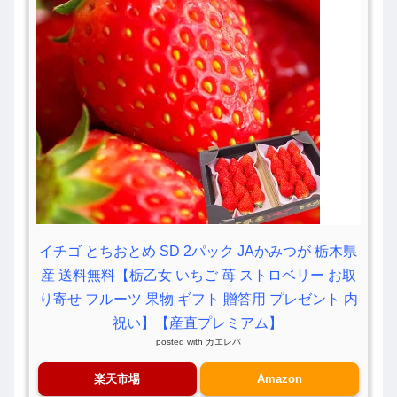
イチゴ とちおとめ SD 2パック JAかみつが 栃木県
産 送料無料【栃乙女 いちご 苺 ストロベリー お取
り寄せ フルーツ 果物 ギフト 贈答用 プレゼント 内
祝い】【産直プレミアム】
posted with
カエレバ
楽天市場
Amazon