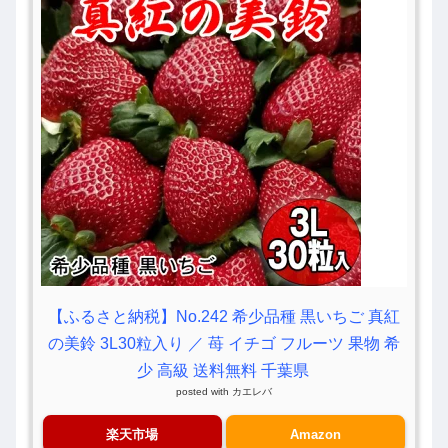
【ふるさと納税】No.242 希少品種 黒いちご 真紅
の美鈴 3L30粒入り ／ 苺 イチゴ フルーツ 果物 希
少 高級 送料無料 千葉県
posted with
カエレバ
楽天市場
Amazon