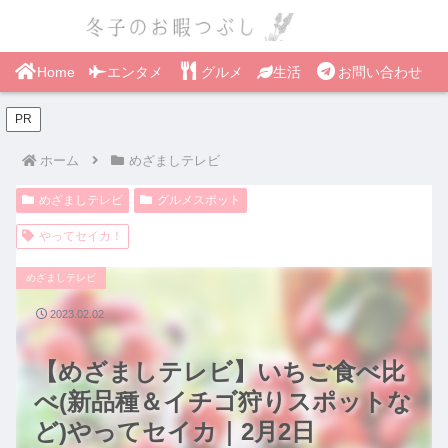
Home
エンタメ
グルメ
生活
お問い合わせ
PR
ホーム
めざましテレビ
めざましテレビ
グルメスポット
やってセイカ！
めざましテレビ
2023.02.02
【めざましテレビ】いちご食べ比
べ(新品種＆イチゴ狩りスポットな
ど)やってセイカ｜2月2日