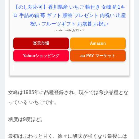
【のし対応可】香川県産 いちご 軸付き 女峰 約1キ
ロ 手詰め箱 苺 ギフト 贈答 プレゼント 内祝い 出産
祝い フルーツギフト お歳暮 お祝い
posted with
カエレバ
楽天市場
Amazon
Yahooショッピング
au PAY マーケット
女峰は1985年に品種登録され、現在では希少品種とな
っている いちごです。
糖度は9度ほど。
最初はふわっと甘く、徐々に酸味が強くなり最後には