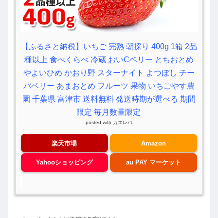
【ふるさと納税】いちご 完熟 朝採り 400g 1箱 2品
種以上 食べくらべ 冷蔵 おいCベリー とちおとめ
やよいひめ かおり野 スターナイト よつぼし チー
バベリー あまおとめ フルーツ 果物 いちごやす農
園 千葉県 富津市 送料無料 発送時期が選べる 期間
限定 毎月数量限定
posted with
カエレバ
楽天市場
Amazon
Yahooショッピング
au PAY マーケット