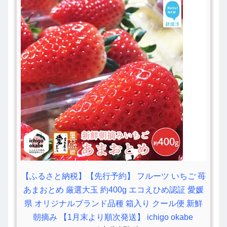
【ふるさと納税】【先行予約】 フルーツ いちご 苺
あまおとめ 厳選大玉 約400g エコえひめ認証 愛媛
県 オリジナルブランド品種 箱入り クール便 新鮮
朝摘み 【1月末より順次発送】 ichigo okabe