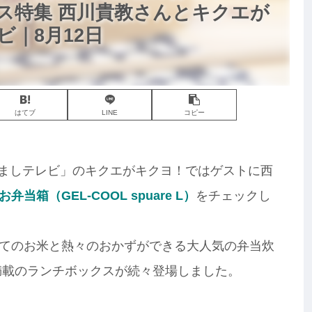
ス特集 西川貴教さんとキクエが
｜8月12日
はてブ
LINE
コピー
めざましテレビ」のキクエがキクヨ！ではゲストに西
お弁当箱（GEL-COOL spuare L）
をチェックし
てのお米と熱々のおかずができる大人気の弁当炊
満載のランチボックスが続々登場しました。