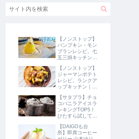
【ノンストップ】
パンプキン・モン
ブランレシピ。七
五三掛キッチン｜
10月31日
【ノンストップ】
ジャーマンポテト
レシピ。ランクア
ップキッチン｜10
月29日
【サタプラ】チョ
コバニラアイスラ
ンキングTOP5！
ひたすら試してラ
ンキング｜8月10
【DAIGOも台
日【サタデープラ
所】即席コーヒー
ス】
ゼリー 山本ゆり