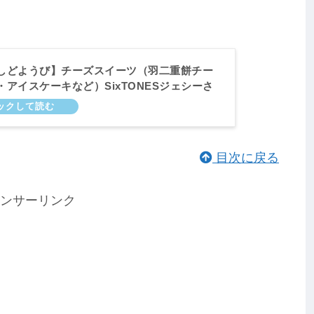
しどようび】チーズスイーツ（羽二重餅チー
・アイスケーキなど）SixTONESジェシーさ
エがキクヨ。めざましテレビ｜7月22日
目次に戻る
ンサーリンク