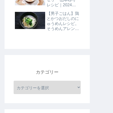
レシピ｜2024年8
月9日
【男子ごはん】鶏
とかつおだしのに
ゅうめんレシピ。
そうめんアレンジ
レシピ｜8月4日
カテゴリー