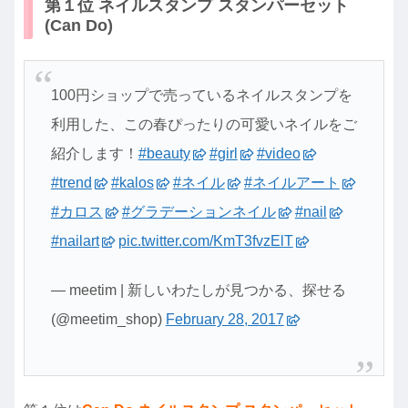
第１位 ネイルスタンプ スタンパーセット
(Can Do)
100円ショップで売っているネイルスタンプを
利用した、この春ぴったりの可愛いネイルをご
紹介します！
#beauty
#girl
#video
#trend
#kalos
#ネイル
#ネイルアート
#カロス
#グラデーションネイル
#nail
#nailart
pic.twitter.com/KmT3fvzElT
— meetim | 新しいわたしが見つかる、探せる
(@meetim_shop)
February 28, 2017