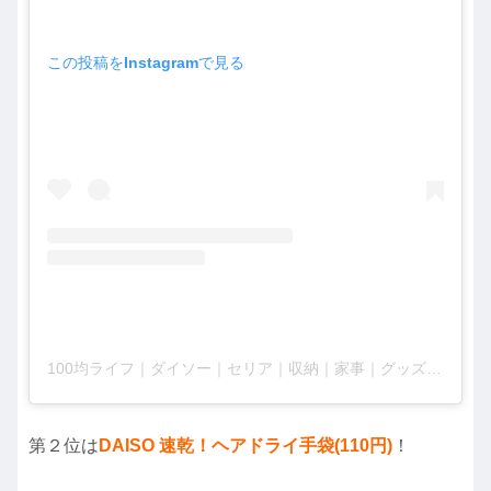
この投稿をInstagramで見る
100均ライフ｜ダイソー｜セリア｜収納｜家事｜グッズ(@arrange100)がシェアした投稿
第２位は
DAISO 速乾！ヘアドライ手袋(110円)
！