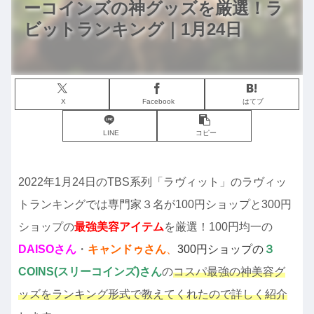
ーコインズの神グッズを厳選！ラ
ビットランキング｜1月24日
X
Facebook
はてブ
LINE
コピー
2022年1月24日のTBS系列「ラヴィット」のラヴィッ
トランキングでは専門家３名が100円ショップと300円
ショップの
最強美容アイテム
を厳選！100円均一の
DAISOさん
・
キャンドゥさん
、
300円ショップの
３
COINS(スリーコインズ)さん
の
コスパ最強の神美容グ
ッズをランキング形式で教えてくれたので詳しく紹介