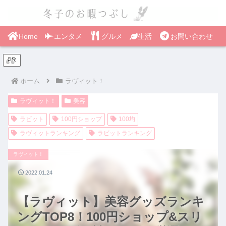
Home
エンタメ
グルメ
生活
お問い合わせ
PR
ホーム
ラヴィット！
ラヴィット！
美容
ラビット
100円ショップ
100均
ラヴィットランキング
ラビットランキング
ラヴィット！
2022.01.24
【ラヴィット】美容グッズランキ
ングTOP8！100円ショップ&スリ