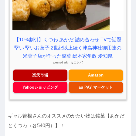
【10%割引】くつわ あかだ 詰め合わせ TVで話題
堅い 堅いお菓子 2世紀以上続く津島神社御用達の
米菓子店が作った銘菓 総本家角政 愛知県
posted with
カエレバ
楽天市場
Amazon
Yahooショッピング
au PAY マーケット
ギャル曽根さんのオススメのかたい物は銘菓【あかだ
とくつわ（各540円）】！