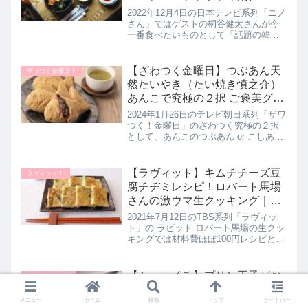
4日
2022年12月4日の日本テレビ系列「ニノ
さん」ではゲストの桐谷健太さんが今
一番食べたいものとして「話題の韓国
料理」をあげられていました。桐谷さ
んのために なすなかにしのお二人が調
査された都内で食べられる話題の韓国
【ざわつく金曜日】つぶあん天
ザワつく金曜日！
料理について詳しく紹介しま...
然たいやき（たい焼き慎之介）
あんこで究極の２択 ご褒美グル
メ！1月26日
2024年1月26日のテレビ朝日系列「ザワ
つく！金曜日」のざわつく究極の２択
として、あんこのつぶあん or こしあん
をテーマに多数派を当てるクイズにザ
ワつくメンバーが挑戦！つぶあんのご
褒美グルメとして登場した「たい焼き
【ラヴィット】キムチチーズ豆
ラヴィット！
慎之介」さんの【天然た...
腐チヂミレシピ！ロバート馬場
さんの激ウマ生クッキング｜ラ
ビット！7月12日
2021年7月12日のTBS系列「ラヴィッ
ト」の ラビット ロバート馬場の生クッ
キングでは材料費ほぼ100円レシピとし
て【キムチチーズ豆腐チヂミ】の作り
方を教えてくれたので詳しく紹介しま
す。SNSで話題の豆腐やキムチを混ぜ
【シューイチ】プリン王子がお
グルメスポット
て焼くだけのお手軽...
もてなし（豆乳プリン・スプー
メニュー
ホーム
検索
トップ
サイドバー
ン・午前中なプリン）大久保佳