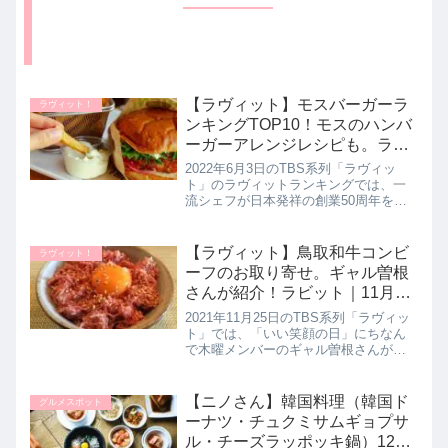
【ラヴィット】モスバーガーラ
ラヴィット！
ンキングTOP10！モスのハンバ
ーガーアレンジレシピも。ラビ
ットランキング｜6月3日
2022年6月3日のTBS系列「ラヴィッ
ト」のラヴィットランキングでは、一
流シェフが日本発祥の創業50周年を迎
える大人気ハンバーガーチェーンのモ
スバーガーさんのメニューの中より従
業員がオススメするハンバーガー20品
【ラヴィット】鳥取和牛コンビ
ラヴィット！
を試食してガチンコ採点！プ...
ーフのお取り寄せ。ギャル曽根
さんが紹介！ラビット｜11月25
日
2021年11月25日のTBS系列「ラヴィッ
ト」では、「いい笑顔の日」にちなん
で木曜メンバーのギャル曽根さんがお
気に入りの【鳥取和牛コンビーフ】に
ついてを教えてくれたので詳しく紹介
します。>>ラヴィット記事一覧はこち
【ニノさん】韓国料理（韓国ド
グルメスポット
らギャル曽根さんおすすめ...
ーナツ・チュクミサムギョプサ
ル・チーズラッポッキ鍋）12月