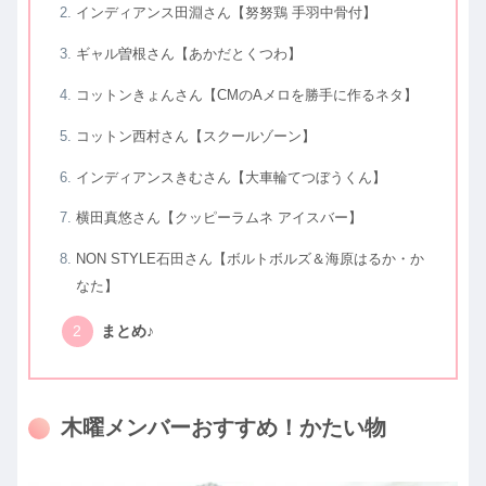
インディアンス田淵さん【努努鶏 手羽中骨付】
ギャル曽根さん【あかだとくつわ】
コットンきょんさん【CMのAメロを勝手に作るネタ】
コットン西村さん【スクールゾーン】
インディアンスきむさん【大車輪てつぼうくん】
横田真悠さん【クッピーラムネ アイスバー】
NON STYLE石田さん【ボルトボルズ＆海原はるか・か
なた】
まとめ♪
木曜メンバーおすすめ！かたい物