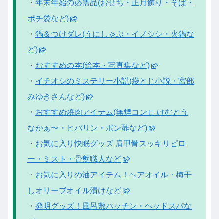
・
年末年始の必需品(おせち・正月飾り・そば・
ポチ袋など)
・
鍋＆つけダレ(うにしゃぶ・イノシシ・火鍋な
ど)
・
おすすめの本(絵本・写真集など)
・
イチオシのミステリー小説(袋とじ小説・宮部
みゆきさんなど)
・
おすすめ焼肉アイテム(無煙コンロ けむとう
なかぁ〜・ヒバリン・ポン酢など)
・
お気に入り快眠グッズ 肩甲骨スッキリピロ
ー・ミスト・骨盤職人など
・
お気に入りの油アイテム！ヘアオイル・梅干
しオリーブオイル漬けなど
・
発明グッズ！風呂敷パッチン・ヘッドスパな