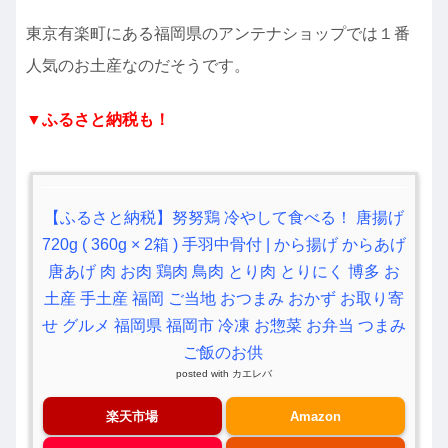
東京有楽町にある福岡県のアンテナショップでは１番
人気のお土産なのだそうです。
▼ふるさと納税も！
【ふるさと納税】努努鶏 冷やして食べる！ 唐揚げ
720g ( 360g × 2箱 ) 手羽中骨付 | から揚げ からあげ
唐あげ 肉 お肉 鶏肉 鳥肉 とり肉 とりにく 博多 お
土産 手土産 福岡 ご当地 おつまみ おかず お取り寄
せ グルメ 福岡県 福岡市 冷凍 お惣菜 お弁当 つまみ
ご飯のお供
posted with
カエレバ
楽天市場
Amazon