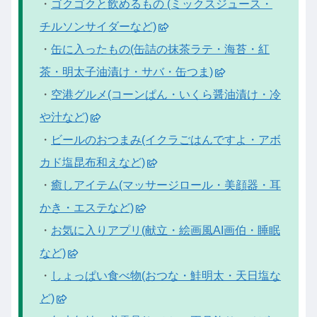
・
ゴクゴクと飲めるもの (ミックスジュース・
チルソンサイダーなど)
・
缶に入ったもの(缶詰の抹茶ラテ・海苔・紅
茶・明太子油漬け・サバ・缶つま)
・
空港グルメ(コーンぱん・いくら醤油漬け・冷
や汁など)
・
ビールのおつまみ(イクラごはんですよ・アボ
カド塩昆布和えなど)
・
癒しアイテム(マッサージロール・美顔器・耳
かき・エステなど)
・
お気に入りアプリ(献立・絵画風AI画伯・睡眠
など)
・
しょっぱい食べ物(おつな・鮭明太・天日塩な
ど)