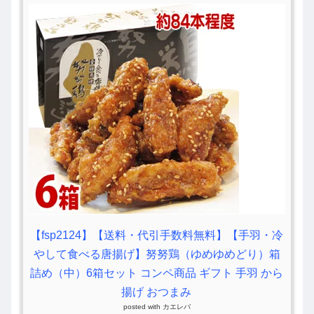
【fsp2124】【送料・代引手数料無料】【手羽・冷
やして食べる唐揚げ】努努鶏（ゆめゆめどり）箱
詰め（中）6箱セット コンペ商品 ギフト 手羽 から
揚げ おつまみ
posted with
カエレバ