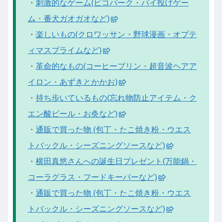
・
刺激的なゲーム(ピコパーク・パイ投げゲー
ム・番犬ガオガオなど)
・
楽しいもの(クロワッサン・野球漫画・オプテ
ィマスプライムなど)
・
革命的なもの(コーヒープリン・超音波ヘアア
イロン・あずきとかかお)
・
持ち歩いているもの(忘れ物防止アイテム・ク
エン酸ビール・お灸など)
・
通販で買った物 (包丁・たこ焼き粉・ウエス
トバックル・シーズニングソースなど)
・
横田真悠さんへの誕生日プレゼント(万能鍋・
コーラグラス・フードキーパーなど)
・
通販で買った物 (包丁・たこ焼き粉・ウエス
トバックル・シーズニングソースなど)