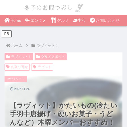
Home
エンタメ
グルメ
生活
お問い合わせ
PR
ホーム
ラヴィット！
ラヴィット！
グルメスポット
お取り寄せ
ラビット
ラヴィット！
2022.11.24
【ラヴィット】かたいもの(冷たい
手羽中唐揚げ・硬いお菓子・うど
んなど）木曜メンバーおすすめ！