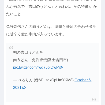
んが有名で「吉田のうどん」と言われ、その特徴が か
たいこと！
免許皆伝さんの肉うどんは、味噌と醤油の合わせ出汁
に甘辛く煮た牛肉が入っています。
初の吉田うどん🍜
肉うどん、免許皆伝(富士吉田市)
pic.twitter.com/jwg75plDwP
— べるりん (@MJIIzqkOpUmYKM8)
October 6,
2021