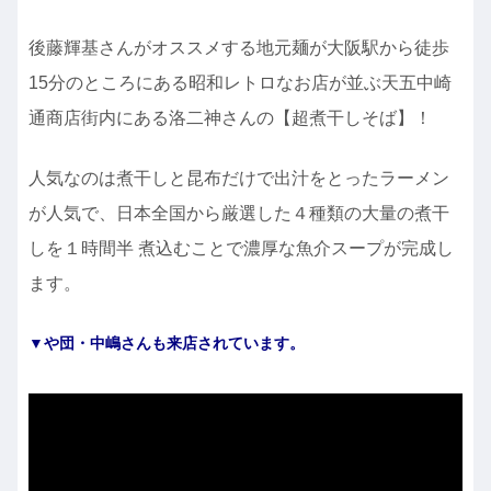
後藤輝基さんがオススメする地元麺が大阪駅から徒歩
15分のところにある昭和レトロなお店が並ぶ天五中崎
通商店街内にある洛二神さんの【超煮干しそば】！
人気なのは煮干しと昆布だけで出汁をとったラーメン
が人気で、日本全国から厳選した４種類の大量の煮干
しを１時間半 煮込むことで濃厚な魚介スープが完成し
ます。
▼や団・中嶋さんも来店されています。