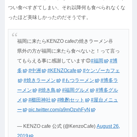
つい食べすぎてしまい、それ以降何も食べられなくな
ったほど美味しかったのだそうです。
福岡に来たらKENZO cafeの焼きラーメン🍜
県外の方が福岡に来たら食べないと！って言っ
てもらえる事に感謝しています😊
#福岡
#博
多
#中洲
#KENZOcafe
#ケンゾーカフェ
#焼きラーメン
#もつラーメン
#博多ラ
ーメン
#焼き鳥
#福岡グルメ
#博多グル
メ
#櫛田神社
#晩酌セット
#屋台メニュ
ー
pic.twitter.com/a9mOzxhFyN
— KENZO cafe 公式 (@KenzoCafe)
August 26,
2019