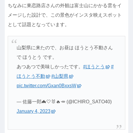
ちなみに東恋路店さんの外観は富士山にかかる雲をイ
メージした設計で、この景色がインスタ映えスポット
として話題となっています。
山梨県に来たので、お昼は ほうとう不動さん
で ほうとう です。
あつあつで美味しかったです。
#ほうとう
#
ほうとう不動
#山梨県
pic.twitter.com/Gxan0BxxsW
— 佐藤一郎🦇🤍🐰🔥🥕 (@ICHIRO_SATO40)
January 4, 2023