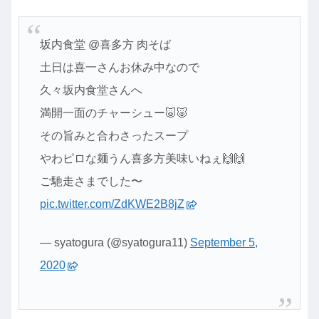
坂内食堂 @喜多方 肉そば
土日は喜一さんお休み中なので
久々坂内食堂さんへ
満開一面のチャーシュー🐷🐷
その旨みと合わさったスープ
やわピロな麺うん喜多方美味いねぇ🙌🙌
ご馳走さまでした〜
pic.twitter.com/ZdKWE2B8jZ
— syatogura (@syatogura11)
September 5,
2020