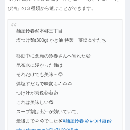
び油」の３種類から選ぶことができます。
麺屋鈴春@本郷三丁目
塩つけ麺(300g) かき油 特製 藻塩＆すだち
移動中に念願の鈴春さんへ寄れた😊
昆布水に浸かった麺は
それだけでも美味～😍
藻塩すだちで味変も🐴🐴🐴
つけ汁が秀逸👍👍👍
これは美味しい😋
スープ割は出汁が効いていて、
最後まで🐴🐴でした💯
#麺屋鈴春
#つけ麺