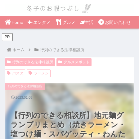
Home
エンタメ
グルメ
生活
お問い合わせ
PR
ホーム
行列のできる法律相談所
行列のできる法律相談所
グルメスポット
パスタ
ラーメン
行列のできる法律相談所
2023.01.08
【行列のできる相談所】地元麺グ
ランプリまとめ（焼きラーメン・
塩つけ麺・スパゲッティ・わんた