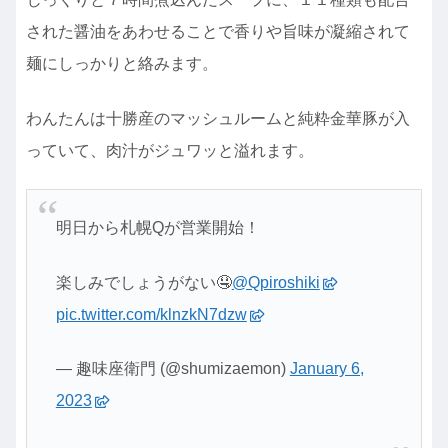
された醤油をあわせることで香りや旨味が凝縮されて
麺にしっかりと絡みます。
わんたんは十勝産のマッシュルームと純粋金華豚が入
っていて、肉汁がジュワッと溢れます。
明日から札幌Qが営業開始！
楽しみでしょうがない🤤
@Qpiroshiki
pic.twitter.com/klnzkN7dzw
— 趣味座衛門 (@shumizaemon)
January 6,
2023