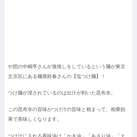
や団の中嶋亨さんが激推しをしているという麺が東京
文京区にある麺屋鈴春さんの【塩つけ麺】！
つけ麺が浸されているのは出汁が利いた昆布水。
この昆布水の旨味がつけ汁の旨味と相まって、相乗効
果で美味しくなります。
つけ汁に入れる香味油は「かき油」「あさり油」「え