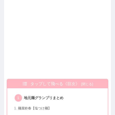
タップして飛べる《目次》
地元麺グランプリまとめ
麺屋鈴春【塩つけ麺】