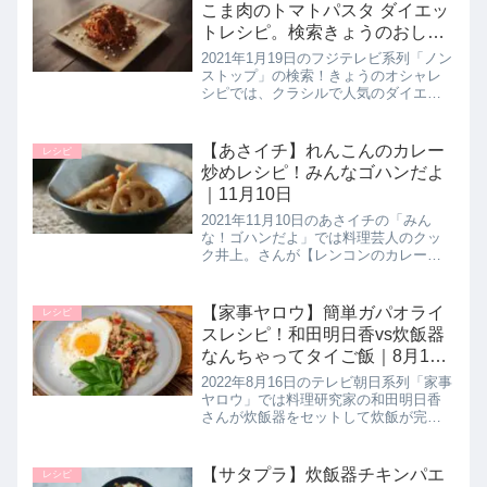
くれたので詳しく紹介し...
こま肉のトマトパスタ ダイエッ
トレシピ。検索きょうのおしゃ
レシピ｜1月19日
2021年1月19日のフジテレビ系列「ノン
ストップ」の検索！きょうのオシャレ
シピでは、クラシルで人気のダイエッ
トレシピ【しらたきで牛こま肉のトマ
トパスタ】の作り方を教えてくれたの
で詳しく紹介します。>>ノンストップ
【あさイチ】れんこんのカレー
レシピ
記事一覧はこちら▼前回はれ...
炒めレシピ！みんなゴハンだよ
｜11月10日
2021年11月10日のあさイチの「みん
な！ゴハンだよ」では料理芸人のクッ
ク井上。さんが【レンコンのカレー炒
め】の作り方を教えてくれたので詳し
く紹介します。色々な切り方でシャキ
シャキ食感が楽しいレンコンレシピ！
【家事ヤロウ】簡単ガパオライ
レシピ
冷めても美味しいのでお弁当にも...
スレシピ！和田明日香vs炊飯器
なんちゃってタイご飯｜8月16
日
2022年8月16日のテレビ朝日系列「家事
ヤロウ」では料理研究家の和田明日香
さんが炊飯器をセットして炊飯が完了
するまでの35分の間に晩ごはんを作り
上げる和田明日香vs炊飯器の戦いにて
披露した簡単絶品タイ料理の中より
【サタプラ】炊飯器チキンパエ
レシピ
【超簡単ガパオライス】の作...