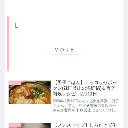
【男子ごはん】ナッコッセポッ
レシピ
クン(韓国釜山の海鮮鍋)＆旨辛
雑炊レシピ。2月11日
2024年2月11日のテレビ東京系列「男子
ごはん」では、料理研究家の栗原心平
さんが世界卓球 in 釜山に合わせて韓
国・釜山の名物 海鮮料理として【ナッ
コッセポックン】の作り方とシメの雑
炊レシピ【韓国風旨辛雑炊】を教えて
【ノンストップ】しらたきで牛
レシピ