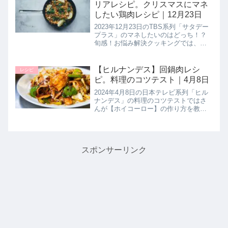
リアレシピ。クリスマスにマネ
したい鶏肉レシピ｜12月23日
2023年12月23日のTBS系列「サタデー
プラス」のマネしたいのはどっち！？
旬感！お悩み解決クッキングでは、定
番のレシピしか思いつかない旬のレシ
ピを美味しく使い切る方法を２人のプ
ロ料理人が提案してくれました。今回
【ヒルナンデス】回鍋肉レシ
レシピ
のテーマはクリスマスにマネ...
ピ。料理のコツテスト｜4月8日
2024年4月8日の日本テレビ系列「ヒル
ナンデス」の料理のコツテストではさ
んが【ホイコーロー】の作り方を教え
てくれたので詳しく紹介します。>>ヒ
ルナンデス記事一覧はこちら今井亮さ
んこの回鍋肉の作り方を教えてくれた
のは料理家の今井亮先生でした...
スポンサーリンク