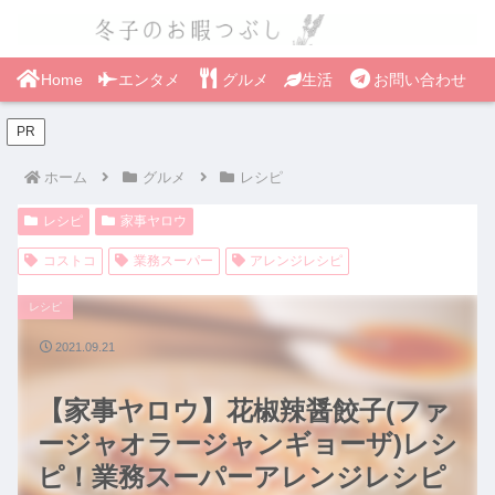
Home
エンタメ
グルメ
生活
お問い合わせ
PR
ホーム
グルメ
レシピ
レシピ
家事ヤロウ
コストコ
業務スーパー
アレンジレシピ
レシピ
2021.09.21
【家事ヤロウ】花椒辣醤餃子(ファ
ージャオラージャンギョーザ)レシ
ピ！業務スーパーアレンジレシピ