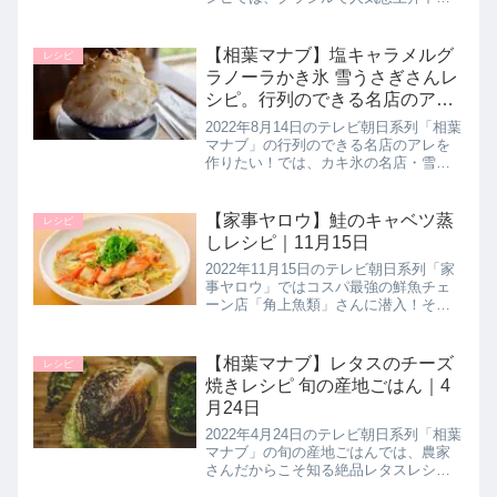
るという旬の「いか」を使ったレシピ
【簡単イカめし風】の作り方を教えて
くれたので詳しく紹介します。>>ノン
【相葉マナブ】塩キャラメルグ
レシピ
ストップ記事一覧はこちら▼...
ラノーラかき氷 雪うさぎさんレ
シピ。行列のできる名店のアレ
を作りたい！8月14日
2022年8月14日のテレビ朝日系列「相葉
マナブ」の行列のできる名店のアレを
作りたい！では、カキ氷の名店・雪う
さぎさんから【塩キャラメルグラノー
ラ】のレシピを教わり相葉くんが作っ
ていたので作り方とポイントを詳しく
【家事ヤロウ】鮭のキャベツ蒸
レシピ
紹介します。雪うさぎさんの１...
しレシピ｜11月15日
2022年11月15日のテレビ朝日系列「家
事ヤロウ」ではコスパ最強の鮮魚チェ
ーン店「角上魚類」さんに潜入！そこ
で発見した魚を使った超簡単レシピ
【鮭のキャベツ蒸し】の作り方を教え
てくれたので詳しく紹介します。>>家
【相葉マナブ】レタスのチーズ
レシピ
事ヤロウ記事一覧はこちら▼和...
焼きレシピ 旬の産地ごはん｜4
月24日
2022年4月24日のテレビ朝日系列「相葉
マナブ」の旬の産地ごはんでは、農家
さんだからこそ知る絶品レタスレシピ
として【レタスのチーズ焼き】の作り