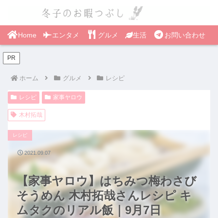
Home
エンタメ
グルメ
生活
お問い合わせ
PR
ホーム
グルメ
レシピ
レシピ
家事ヤロウ
木村拓哉
レシピ
2021.09.07
【家事ヤロウ】はちみつ梅わさび
そうめん 木村拓哉さんレシピ キ
ムタクのリアル飯｜9月7日