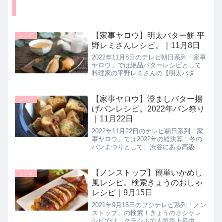
【家事ヤロウ】明太バター餅 平
レシピ
野レミさんレシピ。｜11月8日
2022年11月8日のテレビ朝日系列「家事
ヤロウ」では絶品バターレシピとして
料理家の平野レミさんの【明太バター
餅】の作り方を教えてくれたので詳し
く紹介します。>>家事ヤロウ記事一覧
はこちら▼和田家の晩ご飯 韓国風フル
【家事ヤロウ】澄ましバター揚
レシピ
コース編もオススメ▼家事...
げパンレシピ。2022年パン祭り
｜11月22日
2022年11月22日のテレビ朝日系列「家
事ヤロウ」では2022年の総決算！冬の
パンまつりとして、渋谷にある高級フ
レンチレストラン「シェ松尾」のオー
ナーシェフ・松尾幸造さんが考案され
た【澄ましバター揚げパン】の作り方
【ノンストップ】簡単いかめし
レシピ
を教えてくれたので詳しく...
風レシピ。検索きょうのおしゃ
レシピ｜9月15日
2021年9月15日のフジテレビ系列「ノン
ストップ」の検索！きょうのオシャレ
シピでは、クラシルで人気急上昇中す