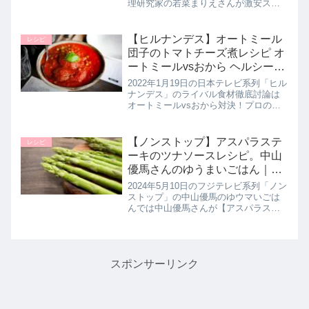
理研究家の若菜まりえさんが激安スー
パーのあんず お肉の工場直売所 勝どき
店さんでお買い物した食材を使用して
お手軽な作り置き洋食レシピ【豚ひき
【ヒルナンデス】オートミール
レシピ
肉のロコモコ丼】の作り方...
団子のトマトチーズ煮レシピ オ
ートミールvsおから ヘルシー食
材徹底討論｜1月19日
2022年1月19日の日本テレビ系列「ヒル
ナンデス」のライバル食材徹底討論は
オートミールvsおから対決！プロのオ
ススメの調理方法としてオートミール
を使った【オートミール団子のトマト
チーズ煮】の作り方をたっきーママさ
【ノンストップ】アスパラステ
レシピ
んが教えてくれたので詳しく...
ーキのツナソースレシピ。中山
優馬さんのゆうまいごはん｜5
月10日
2024年5月10日のフジテレビ系列「ノン
ストップ」の中山優馬のゆウマいごは
んでは中山優馬さんが【アスパラステ
ーキのツナソース】の作り方を教えて
くれたので詳しく紹介します。>>中山
優馬さんレシピ一覧はこちらまとめ♪最
後までご覧いただきありが...
スポンサーリンク