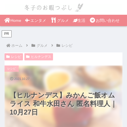
Home
エンタメ
グルメ
生活
お問い合わせ
PR
ホーム
グルメ
レシピ
レシピ
ヒルナンデス
レシピ
2021.10.27
【ヒルナンデス】みかんご飯オム
ライス 和牛水田さん 匿名料理人｜
10月27日