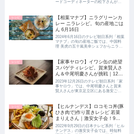
ードコーディネーターの松下さんが３
分でできる絶品【りんごとベーコンの
重ね焼き】の作り方を教えてくれたの
で詳しく紹介します。>>家事ヤロウ記
【相葉マナブ】ニラグリーンカ
レシピ
事一覧はこちら▼同日に紹介さ...
レー ニラレシピ。旬の産地ごは
ん 6月16日
2024年6月16日のテレビ朝日系列「相葉
マナブ」の旬の産地ご飯では、中国料
理 美虎の五十嵐美幸シェフからニラレ
シピを学んでいました。相葉くんたち
が作り上げた【中華風ニラグリーンカ
レー】の作り方を詳しく紹介します。
【家事ヤロウ】イワシ缶の絶望
レシピ
>>相葉マナブ記事一覧はこ...
スパゲティレシピ。賀来賢人さ
ん＆中尾明慶さんが挑戦｜12月
26日
2023年12月26日のテレビ朝日系列「家
事ヤロウ」では、中尾明慶さんと賀来
賢人さんが東京足立区にある激安ご当
地スーパーのゑびすや商店さんを大調
査！ゑびすや商店さんで購入した食材
を使って作り上げた話題のパスタ【い
【ヒルナンデス】ロコモコ丼(豚
レシピ
わし缶の絶望パスタ】の作り方...
ひき肉で)作り置きレシピ 若菜
まりえさん｜激安女子会！9月
29日
2022年9月29日の日本テレビ系列「ヒル
ナンデス」の激安女子会では、時短料