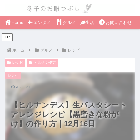
Home
エンタメ
グルメ
生活
お問い合わせ
PR
ホーム
グルメ
レシピ
レシピ
ヒルナンデス
レシピ
2021.12.16
【ヒルナンデス】生パスタシート
アレンジレシピ【黒蜜きな粉が
け】の作り方｜12月16日