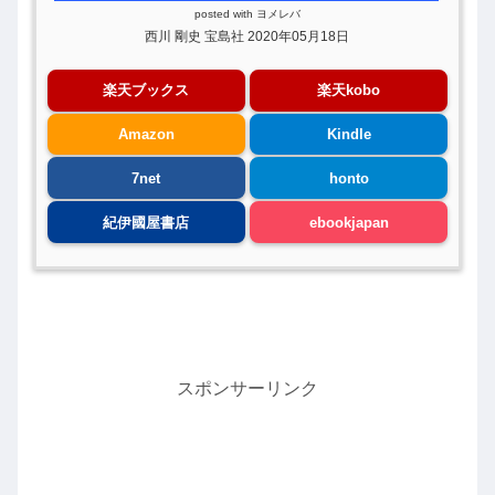
posted with
ヨメレバ
西川 剛史 宝島社 2020年05月18日
楽天ブックス
楽天kobo
Amazon
Kindle
7net
honto
紀伊國屋書店
ebookjapan
スポンサーリンク