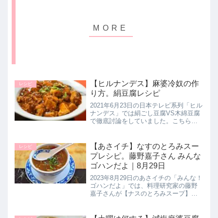
【ヒルナンデス】麻婆冷奴の作
レシピ
り方。絹豆腐レシピ
2021年6月23日の日本テレビ系列「ヒル
ナンデス」では絹ごし豆腐VS木綿豆腐
で徹底討論をしていました。こちらで
はプロがおススメする「絹豆腐」の調
理法として新広東菜 銀座 嘉禅の簗田圭
シェフが【マーボー冷奴】の作り方を
【あさイチ】なすのとろみスー
レシピ
教えてくれたので詳しく...
プレシピ。藤野嘉子さん みんな
ゴハンだよ｜8月29日
2023年8月29日のあさイチの「みんな！
ゴハンだよ」では、料理研究家の藤野
嘉子さんが【ナスのとろみスープ】の
作り方を教えてくれたので詳しく紹介
します。残暑で体がつかれたな、とい
うときにピッタリ！生姜がたっぷりと