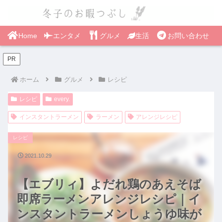
Home
エンタメ
グルメ
生活
お問い合わせ
PR
ホーム
グルメ
レシピ
レシピ
every.
インスタントラーメン
ラーメン
アレンジレシピ
レシピ
2021.10.29
【エブリィ】よだれ鶏のあえそば
即席ラーメンアレンジレシピ｜イ
ンスタントラーメンしょうゆ味が