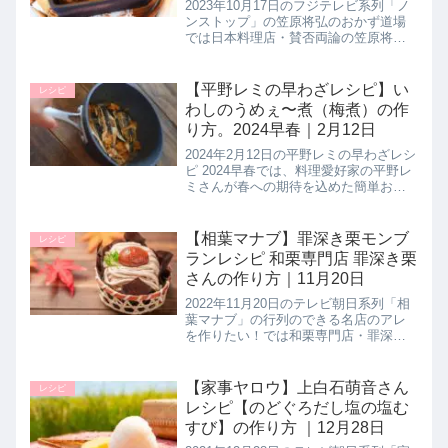
2023年10月17日のフジテレビ系列「ノ
ンストップ」の笠原将弘のおかず道場
では日本料理店・賛否両論の笠原将弘
シェフが【かぶと豚のサイコロステー
キ】の作り方を教えてくれたので詳し
く紹介します。旬のカブをこんがりと
【平野レミの早わざレシピ】い
レシピ
焼き、ジューシーな豚肉と合わ...
わしのうめぇ〜煮（梅煮）の作
り方。2024早春｜2月12日
2024年2月12日の平野レミの早わざレシ
ピ 2024早春では、料理愛好家の平野レ
ミさんが春への期待を込めた簡単おい
しい楽しいレシピを提案！【いわしの
うめぇ〜煮】の作り方を教えてくれた
ので詳しく紹介します。これまでに
【相葉マナブ】罪深き栗モンブ
レシピ
数々のレシピで世間をざわ...
ランレシピ 和栗専門店 罪深き栗
さんの作り方｜11月20日
2022年11月20日のテレビ朝日系列「相
葉マナブ」の行列のできる名店のアレ
を作りたい！では和栗専門店・罪深き
栗さんの人気メニュー【罪深き栗】の
作り方を家庭でも再現できるように教
えてくれたので詳しく紹介します。>>
【家事ヤロウ】上白石萌音さん
レシピ
相葉マナブ記事一覧はこちら...
レシピ【のどぐろだし塩の塩む
すび】の作り方 ｜12月28日