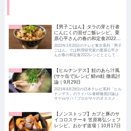
【男子ごはん】タラの芽と行者
レシピ
にんにくの混ぜご飯レシピ。栗
原心平さんの春の和定食2022レ
シピ｜3月20日
2022年3月20日のテレビ東京系列「男子
ごはん」では料理研究家の栗原心平さ
んが春の和定食2022レシピととして
【タラの芽と行者ニンニクの混ぜご
飯】の作り方を教えてくれたので詳し
く紹介します。４〜５月から美味しく
【ヒルナンデス】鮭のあら汁風
レシピ
食べられるタラの芽と行者にん...
(サケ缶で)レシピ 鯖vs鮭 徹底討
論｜9月29日
2021年9月29日の日本テレビ系列「ヒル
ナンデス」のライバル食材徹底討論は
サケvsサバ！プロがサケのオススメの
調理方法として【鮭のアラ汁風】の作
り方を教えてくれたので詳しく紹介し
ます。>>ヒルナンデス記事一覧はこち
【ノンストップ】カブと豚のサ
レシピ
ら▼同日に紹介された鯖v...
イコロステーキ 笠原将弘シェフ
レシピ。おかず道場｜10月17日