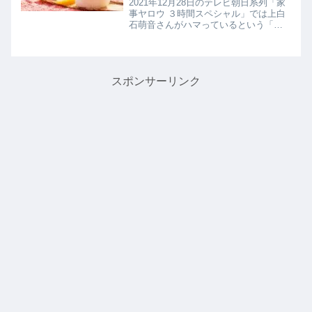
2021年12月28日のテレビ朝日系列「家
事ヤロウ ３時間スペシャル」では上白
石萌音さんがハマっているという「の
どぐろだし塩」を使用した【塩おにぎ
り】の作り方を教えてくれたので詳し
く紹介します。>>家事ヤロウ記事一覧
はこちらのどぐろだし塩（...
スポンサーリンク