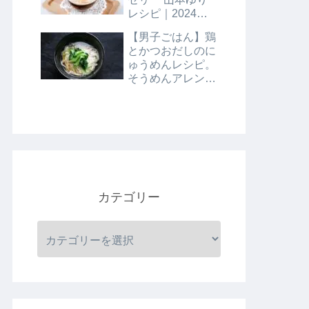
レシピ｜2024年8
月9日
【男子ごはん】鶏
とかつおだしのに
ゅうめんレシピ。
そうめんアレンジ
レシピ｜8月4日
カテゴリー