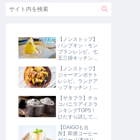
【ノンストップ】
パンプキン・モン
ブランレシピ。七
五三掛キッチン｜
10月31日
【ノンストップ】
ジャーマンポテト
レシピ。ランクア
ップキッチン｜10
月29日
【サタプラ】チョ
コバニラアイスラ
ンキングTOP5！
ひたすら試してラ
ンキング｜8月10
【DAIGOも台
日【サタデープラ
所】即席コーヒー
ス】
ゼリー 山本ゆり