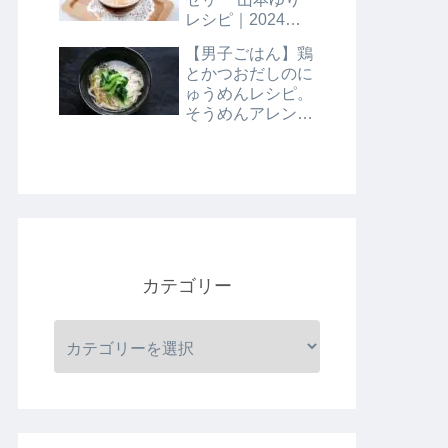
レシピ｜2024年8
月9日
【男子ごはん】鶏
とかつおだしのに
ゅうめんレシピ。
そうめんアレンジ
レシピ｜8月4日
カテゴリー