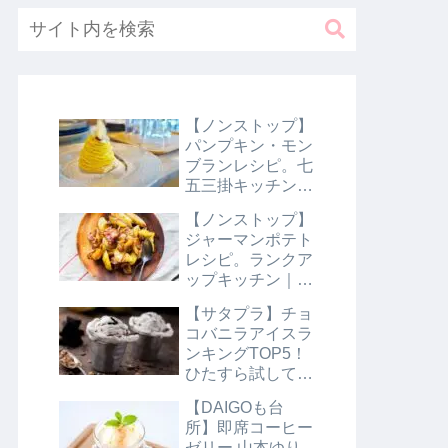
【ノンストップ】
パンプキン・モン
ブランレシピ。七
五三掛キッチン｜
10月31日
【ノンストップ】
ジャーマンポテト
レシピ。ランクア
ップキッチン｜10
月29日
【サタプラ】チョ
コバニラアイスラ
ンキングTOP5！
ひたすら試してラ
ンキング｜8月10
【DAIGOも台
日【サタデープラ
所】即席コーヒー
ス】
ゼリー 山本ゆり