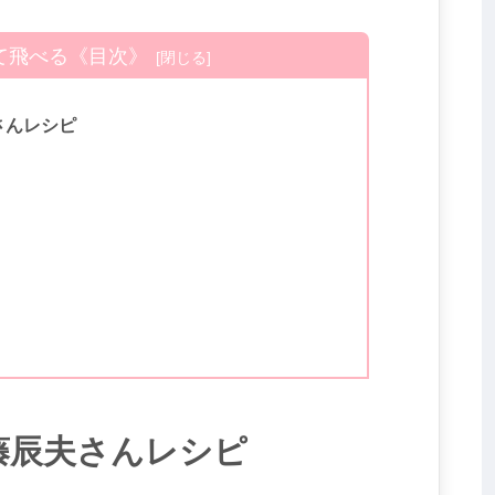
て飛べる《目次》
さんレシピ
藤辰夫さんレシピ