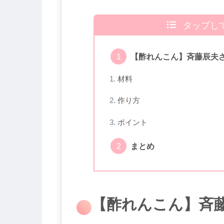
タップし
【酢れんこん】斉藤辰夫
材料
作り方
ポイント
まとめ
【酢れんこん】斉