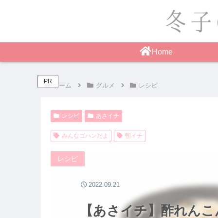
Home
PR
ホーム
グルメ
レシピ
レシピ
あさイチ
みんなゴハンだよ
朝イチ
レシピ
2022.09.21
【あさイチ】酢れんこ