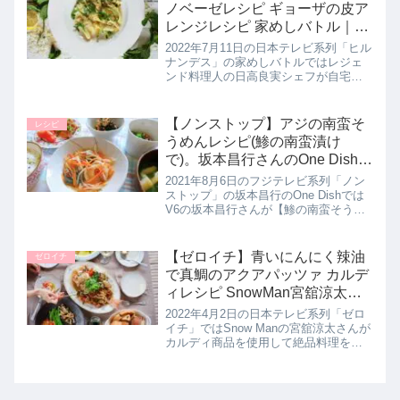
レシピ【甘辛かり...
ノベーゼレシピ ギョーザの皮ア
レンジレシピ 家めしバトル｜7
月11日
2022年7月11日の日本テレビ系列「ヒル
ナンデス」の家めしバトルではレジェ
ンド料理人の日高良実シェフが自宅で
作れる家めしとして餃子の皮を使用し
たアレンジレシピ【餃子の皮ジェノベ
ーゼ】の作り方を教えてくれたので詳
【ノンストップ】アジの南蛮そ
レシピ
しく紹介します。>>ヒルナン...
うめんレシピ(鯵の南蛮漬け
で)。坂本昌行さんのOne Dish｜
8月6日
2021年8月6日のフジテレビ系列「ノン
ストップ」の坂本昌行のOne Dishでは
V6の坂本昌行さんが【鯵の南蛮そうめ
ん】の作り方を教えてくれたので詳し
く紹介します。アジの南蛮漬けをそう
めんに加えたアレンジレシピ！サッパ
【ゼロイチ】青いにんにく辣油
ゼロイチ
リとしたスダチの酸味...
で真鯛のアクアパッツァ カルデ
ィレシピ SnowMan宮舘涼太即
興料理｜4月2日
2022年4月2日の日本テレビ系列「ゼロ
イチ」ではSnow Manの宮舘涼太さんが
カルディ商品を使用して絶品料理を即
興でクッキング！舘様が「青いにんに
くラー油」を使用した【真鯛のアクア
パッツァ】の作り方を教えてくれたの
で詳しく紹介します。▼...