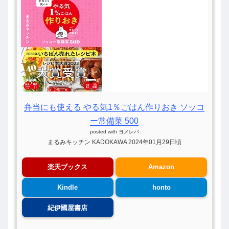
弁当にも使える やる気1％ごはん作りおき ソッコ
ー常備菜 500
posted with
ヨメレバ
まるみキッチン KADOKAWA 2024年01月29日頃
楽天ブックス
Amazon
Kindle
honto
紀伊國屋書店