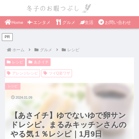
Home
エンタメ
グルメ
生活
お問い合わせ
PR
ホーム
グルメ
レシピ
レシピ
あさイチ
アレンジレシピ
ツイQ楽ワザ
レシピ
2024.01.09
【あさイチ】ゆでないゆで卵サン
ドレシピ。まるみキッチンさんの
やる気１％レシピ｜1月9日