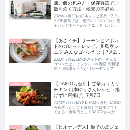
凍ご飯の包み方・保存容器でご
飯を炊く方法・焼売の簡易蒸し
器など電子レンジ温めテクニッ
2024年4月3日の日本テレビ系列「ZIP」
ク）ジップ特集｜4月3日
のZIP特集では、電子レンジのプロに電
子レンジあたためテクニック（レンチ
ン術）を教えてくれたので詳しく紹介
します。ラップと食べ物がくっついて
しまうお悩みの解決方法に、耐熱性の
【あさイチ】サーモンとアボカ
レシピ
保存容器でご飯を炊く方...
ドのガレットレシピ。川島孝シ
ェフ みんなゴハンだよ｜7月20
日
2023年7月20日のあさイチの「みんな！
ゴハンだよ」でフランス料理店 総料理
長の川島孝シェフが【サーモンとアボ
カドのガレット】の作り方を教えてく
れたので詳しく紹介します。そば粉で
作るクレープに、サーモンやアボカド
【DAIGOも台所】甘辛カリカリ
DAIGOも台所
などを包んだフランスの軽食...
チキン 山本ゆりさんレシピ（揚
げずに唐揚げ）7月7日
2023年7月7日のテレビ朝日系列 DAIGO
も台所（だいごも台所）ではボクでも
できる！金曜日としてDAIGOさんが料
理研究家の山本ゆりさんに教わりなが
らDAIGOさんのリクエスト「揚げずに
唐揚げが食べたい」を叶えるべく簡単
【ヒルナンデス】餃子の皮ジェ
レシピ