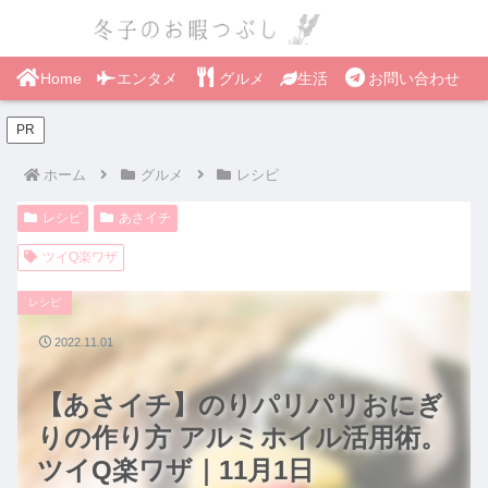
Home
エンタメ
グルメ
生活
お問い合わせ
PR
ホーム
グルメ
レシピ
レシピ
あさイチ
ツイQ楽ワザ
レシピ
2022.11.01
【あさイチ】のりパリパリおにぎ
りの作り方 アルミホイル活用術。
ツイQ楽ワザ｜11月1日