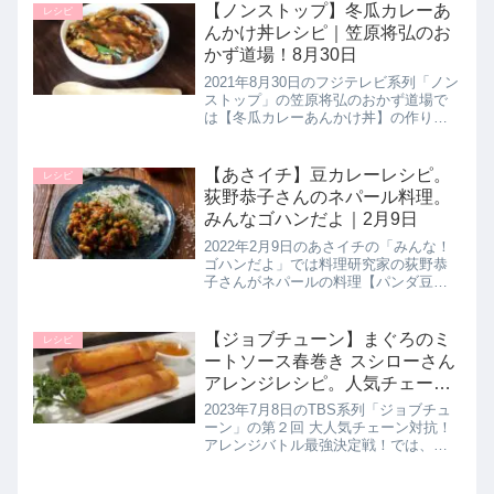
ャンプメシレシピとして【チーズ入り
【ノンストップ】冬瓜カレーあ
レシピ
肉巻きおにぎり】の作り方を教え...
んかけ丼レシピ｜笠原将弘のお
かず道場！8月30日
2021年8月30日のフジテレビ系列「ノン
ストップ」の笠原将弘のおかず道場で
は【冬瓜カレーあんかけ丼】の作り方
を教えてくれたので詳しく紹介しま
す。みずみずしい冬瓜を使用した和風
のカレーです。冬瓜のワタも無駄にし
【あさイチ】豆カレーレシピ。
レシピ
ない笠原流の付け合せも必見です...
荻野恭子さんのネパール料理。
みんなゴハンだよ｜2月9日
2022年2月9日のあさイチの「みんな！
ゴハンだよ」では料理研究家の荻野恭
子さんがネパールの料理【パンダ豆カ
レー】の作り方を教えてくれたので詳
しく紹介します。ネパールのそばがき
【ディド】をつけていただきます。>>
【ジョブチューン】まぐろのミ
レシピ
あさイチ記事一覧はこちら▼前...
ートソース春巻き スシローさん
アレンジレシピ。人気チェーン
対抗アレンジバトル最強決定戦
2023年7月8日のTBS系列「ジョブチュ
｜7月8日
ーン」の第２回 大人気チェーン対抗！
アレンジバトル最強決定戦！では、イ
オンさん、餃子の王将さん、串カツ田
中さん、スシローさん、ペッパーラン