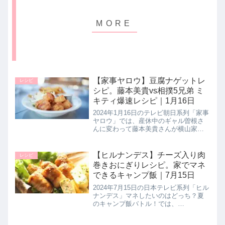
【家事ヤロウ】豆腐ナゲットレ
レシピ
シピ。藤本美貴vs相撲5兄弟 ミ
キティ爆速レシピ｜1月16日
2024年1月16日のテレビ朝日系列「家事
ヤロウ」では、産休中のギャル曽根さ
んに変わって藤本美貴さんが横山家相
撲５兄弟に爆速で激安！かつ大盛りな
ミキティ爆速レシピを振る舞っていま
した！ミキティが作り上げた【豆腐ナ
【ヒルナンデス】チーズ入り肉
レシピ
ゲット】の作り方を教詳しく紹...
巻きおにぎりレシピ。家でマネ
できるキャンプ飯｜7月15日
2024年7月15日の日本テレビ系列「ヒル
ナンデス」マネしたいのはどっち？夏
のキャンプ飯バトル！では、
SixTONESの髙地優吾さんが暑さに負
けない！おうちでもマネできる簡単キ