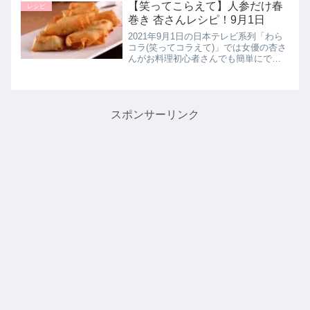
チさん、そして前回王者の大戸屋さん
【笑ってこらえて】人参だけ春
レシピ
の合計6社が市販の商品でア...
巻き 杏さんレシピ！9月1日
2021年9月1日の日本テレビ系列「わら
コラ(笑ってコラえて)」では女優の杏さ
んがお料理初心者さんでも簡単にでき
る【ニンジンの春巻き】の作り方を教
えてくれたので詳しく紹介します。▼
同日に紹介された杏さんレシピはこち
らまとめ♪最後までご覧いた...
スポンサーリンク