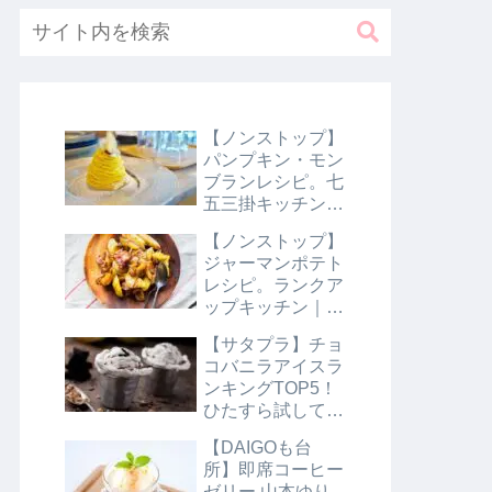
【ノンストップ】
パンプキン・モン
ブランレシピ。七
五三掛キッチン｜
10月31日
【ノンストップ】
ジャーマンポテト
レシピ。ランクア
ップキッチン｜10
月29日
【サタプラ】チョ
コバニラアイスラ
ンキングTOP5！
ひたすら試してラ
ンキング｜8月10
【DAIGOも台
日【サタデープラ
所】即席コーヒー
ス】
ゼリー 山本ゆり