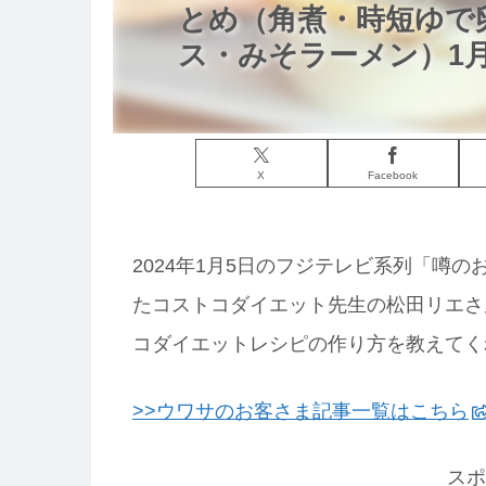
とめ（角煮・時短ゆで
ス・みそラーメン）1月
X
Facebook
2024年1月5日のフジテレビ系列「噂の
たコストコダイエット先生の松田リエさ
コダイエットレシピの作り方を教えてく
>>ウワサのお客さま記事一覧はこちら
スポ