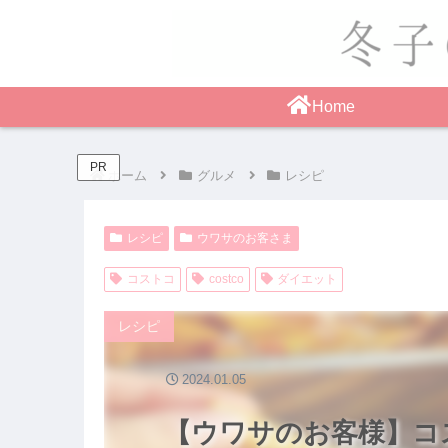
Home
PR
ホーム
グルメ
レシピ
レシピ
ウワサのお客さま
コストコ
costco
ダイエット
レシピ
2024.01.05
【ウワサのお客様】コ