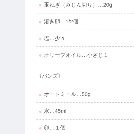
玉ねぎ（みじん切り）…20g
溶き卵…1/2個
塩…少々
オリーブオイル…小さじ１
《バンズ》
オートミール…50g
水…45ml
卵…１個