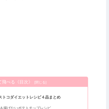
て飛べる《目次》
ストコダイエットレシピ４品まとめ
＆揚げないポテトチップレシピ