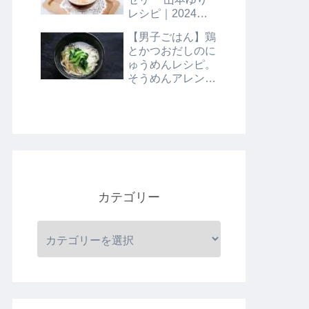
レシピ｜2024年8
月9日
【男子ごはん】鶏
とかつおだしのに
ゅうめんレシピ。
そうめんアレンジ
レシピ｜8月4日
カテゴリー