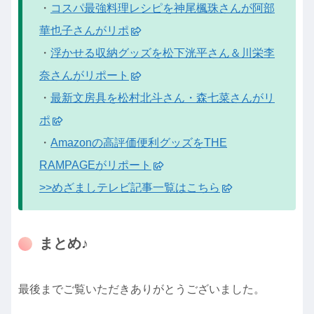
・
コスパ最強料理レシピを神尾楓珠さんが阿部
華也子さんがリポ
・
浮かせる収納グッズを松下洸平さん＆川栄李
奈さんがリポート
・
最新文房具を松村北斗さん・森七菜さんがリ
ポ
・
Amazonの高評価便利グッズをTHE
RAMPAGEがリポート
>>めざましテレビ記事一覧はこちら
まとめ♪
最後までご覧いただきありがとうございました。