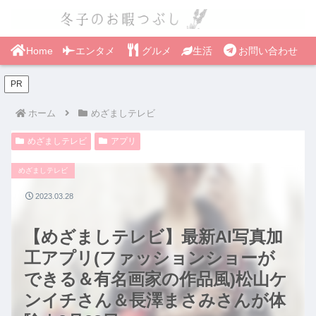
Home
エンタメ
グルメ
生活
お問い合わせ
PR
ホーム
めざましテレビ
めざましテレビ
アプリ
めざましテレビ
2023.03.28
【めざましテレビ】最新AI写真加
工アプリ(ファッションショーが
できる＆有名画家の作品風)松山ケ
ンイチさん＆長澤まさみさんが体