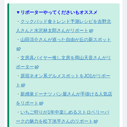
▼リポーターやってくださいもオススメ
・
クックパッド食トレンド予測レシピを吉野北
人さんと水沢林太郎さんがリポート
・
山田涼介さんが巡った自由が丘の新スポット
・
文房具バイヤー推し文房を岡山天音さんがリ
ポーター
・
原宿ネオン系グルメスポットをJO1がリポー
ト
・
新感覚ドーナツ パン屋さんが手掛ける人気店
をリポート
・
いちご狩りが1年中楽しめるストロベリーパ
ークの魅力を松下洸平さんのリポート