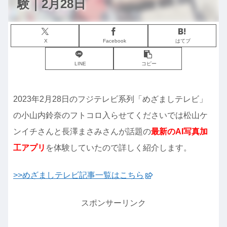
験｜2月28日
X
Facebook
はてブ
LINE
コピー
2023年2月28日のフジテレビ系列「めざましテレビ」
の小山内鈴奈のフトコロ入らせてくださいでは松山ケ
ンイチさんと長澤まさみさんが話題の
最新のAI写真加
工アプリ
を体験していたので詳しく紹介します。
>>めざましテレビ記事一覧はこちら
スポンサーリンク