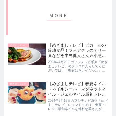
【めざましテレビ】ピカールの
めざましテレビ
冷凍食品！フォアグラのテリー
ヌなどを中島健人さん＆小芝風
花さんが堪能！7月20日
2021年7月20日のフジテレビ系列「めざ
ましテレビ」のフトコロ入らせてくだ
さいでは、「彼女はキレイだった」に
出演中のSexy Zoneの中島健人さんと女
優の小芝風花さんがフランス発の冷凍
食品「ピカール」を堪能していたの
【めざましテレビ】春夏ネイル
めざましテレビ
で、試食していた絶品...
（ネイルシール・マグネットネ
イル・ジェルネイル最旬トレン
ドネイル）イマドキで紹介｜
2024年5月16日のフジテレビ系列「めざ
2024年5月16日
ましテレビ」のイマドキでは、春夏ト
レンド最旬ネイルを仲村悠菜さんが教
えてくれたので詳しく紹介します。6層