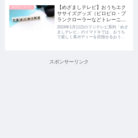
ニューのヒットの秘密を教えてくれた
ので詳しく紹介します。>>めざましテ
【めざましテレビ】おうちエク
めざましテレビ
レビ記事一覧はこちら...
ササイズグッズ（ピロピロ・プ
ランクローラーなどトレーニン
ググッズで筋トレ）イマドキ｜
2024年1月11日のフジテレビ系列「めざ
1月11日
ましテレビ」のイマドキでは、おうち
で楽しく美ボディーを目指せるおうち
エクササイズグッズを浅丘真央さんが
教えてくれたので詳しく紹介します。
気になる部分をコロコロしてセルライ
トを刺激する筋膜ローラーや、...
スポンサーリンク