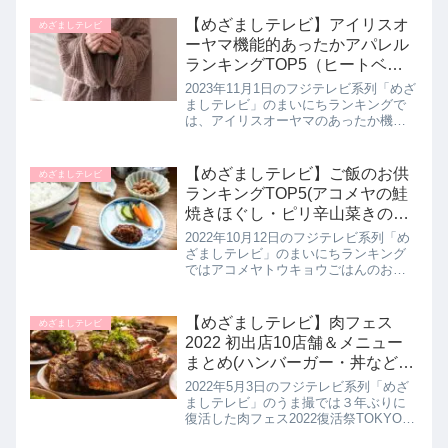
構造でジェルネイルのようなぷっくり
感が出るネイルシールから、マグネッ
【めざましテレビ】アイリスオ
めざましテレビ
トネイルなど春夏に使いたい...
ーヤマ機能的あったかアパレル
ランキングTOP5（ヒートベス
トなど）まいにちランキング｜
2023年11月1日のフジテレビ系列「めざ
11月1日
ましテレビ」のまいにちランキングで
は、アイリスオーヤマのあったか機能
性アパレルランキングTOP5を教えてく
れたので詳しく紹介します。>>めざま
しテレビ記事一覧はこちらアイリスオ
【めざましテレビ】ご飯のお供
めざましテレビ
ーヤマあったか機能性ア...
ランキングTOP5(アコメヤの鮭
焼きほぐし・ピリ辛山菜きのこ
など)まいにちランキング｜10月
2022年10月12日のフジテレビ系列「め
12日
ざましテレビ」のまいにちランキング
ではアコメヤトウキョウごはんのおと
もTOP5を教えてくれたので詳しく紹介
します。>>めざましテレビ記事一覧は
こちらAKOMEYA(アコメヤ)ご飯のお供
【めざましテレビ】肉フェス
めざましテレビ
ランキングTO...
2022 初出店10店舗＆メニュー
まとめ(ハンバーガー・丼など)
うま撮｜5月3日
2022年5月3日のフジテレビ系列「めざ
ましテレビ」のうま撮では３年ぶりに
復活した肉フェス2022復活祭TOKYOに
て初出店されている１０店舗に特別メ