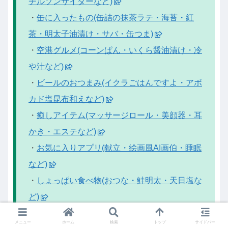
チルソンサイダーなど)
・
缶に入ったもの(缶詰の抹茶ラテ・海苔・紅
茶・明太子油漬け・サバ・缶つま)
・
空港グルメ(コーンぱん・いくら醤油漬け・冷
や汁など)
・
ビールのおつまみ(イクラごはんですよ・アボ
カド塩昆布和えなど)
・
癒しアイテム(マッサージロール・美顔器・耳
かき・エステなど)
・
お気に入りアプリ(献立・絵画風AI画伯・睡眠
など)
・
しょっぱい食べ物(おつな・鮭明太・天日塩な
ど)
・
年末年始の必需品(おせち・正月飾り・そば・
メニュー
ホーム
検索
トップ
サイドバー