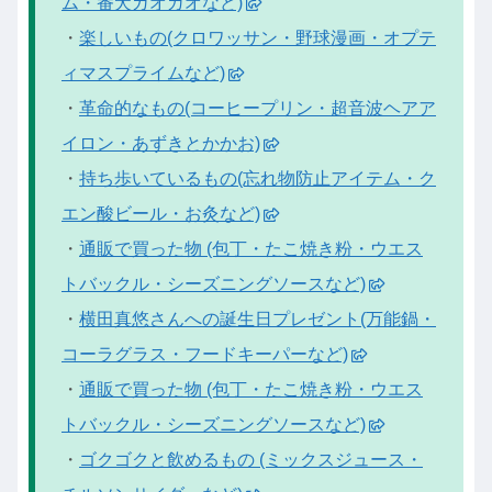
ム・番犬ガオガオなど)
・
楽しいもの(クロワッサン・野球漫画・オプテ
ィマスプライムなど)
・
革命的なもの(コーヒープリン・超音波ヘアア
イロン・あずきとかかお)
・
持ち歩いているもの(忘れ物防止アイテム・ク
エン酸ビール・お灸など)
・
通販で買った物 (包丁・たこ焼き粉・ウエス
トバックル・シーズニングソースなど)
・
横田真悠さんへの誕生日プレゼント(万能鍋・
コーラグラス・フードキーパーなど)
・
通販で買った物 (包丁・たこ焼き粉・ウエス
トバックル・シーズニングソースなど)
・
ゴクゴクと飲めるもの (ミックスジュース・