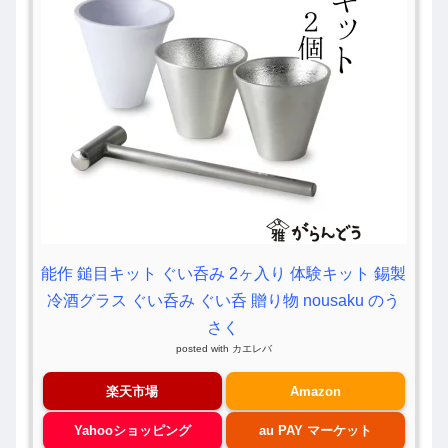
能作 鎚目キット ぐい呑み 2ヶ入り 体験キット 錫製
冷酒グラス ぐい呑み ぐい呑 贈り物 nousaku のう
さく
posted with
カエレバ
楽天市場
Amazon
Yahooショッピング
au PAY マーケット