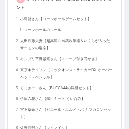
ント
小島健さん【コーンホールゲームセット】
コーンホールのルール
太田近藤夫妻【超高速弁当箱炊飯器＆いくらが入った
サーモンの塩辛】
キンプリ平野紫耀さん【スコープ付き耳かき】
東京ホテイソン【ロックオンストライカーDX オーバー
ヘッドスペシャル】
くっきー！さん【BUCCA44の洋服セット】
伊原六花さん【鎚目キット ぐい呑み】
宮下草薙さん【ピエール・エルメ・パリ マカロンセッ
ト】
佐野晶哉さん【マイマイク】