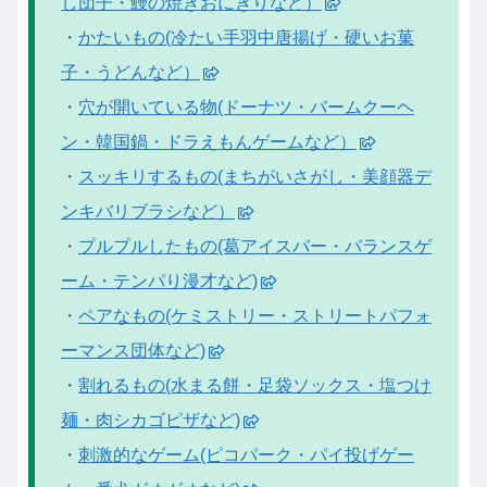
し団子・鰻の焼きおにぎりなど）
・
かたいもの(冷たい手羽中唐揚げ・硬いお菓
子・うどんなど）
・
穴が開いている物(ドーナツ・バームクーヘ
ン・韓国鍋・ドラえもんゲームなど）
・
スッキリするもの(まちがいさがし・美顔器デ
ンキバリブラシなど）
・
プルプルしたもの(葛アイスバー・バランスゲ
ーム・テンパり漫才など)
・
ペアなもの(ケミストリー・ストリートパフォ
ーマンス団体など)
・
割れるもの(水まる餅・足袋ソックス・塩つけ
麺・肉シカゴピザなど)
・
刺激的なゲーム(ピコパーク・パイ投げゲー