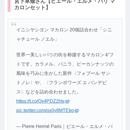
宮下草薙さん【ピエール・エルメ・パリ マ
カロンセット】
イニシヤシヨン マカロン 20個詰合わせ「シニ
ャチュール ノエル」
世界一美しいパリの街を称揚するマカロンギフ
トです。カラメル、バニラ、ピーカンナッツの
風味を巧みに生かした新作〈フォブール サン
トノレ〉や、〈フランボワーズ エ パンデピ
ス〉などを詰め合わせました。
https://t.co/Qx4PDZ2htx
pic.twitter.com/ox0y8MTEbo
— Pierre Hermé Paris｜ピエール・エルメ・パ