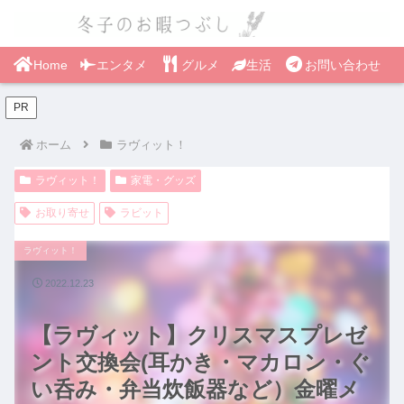
Home
エンタメ
グルメ
生活
お問い合わせ
PR
ホーム
ラヴィット！
ラヴィット！
家電・グッズ
お取り寄せ
ラビット
ラヴィット！
2022.12.23
【ラヴィット】クリスマスプレゼ
ント交換会(耳かき・マカロン・ぐ
い呑み・弁当炊飯器など）金曜メ