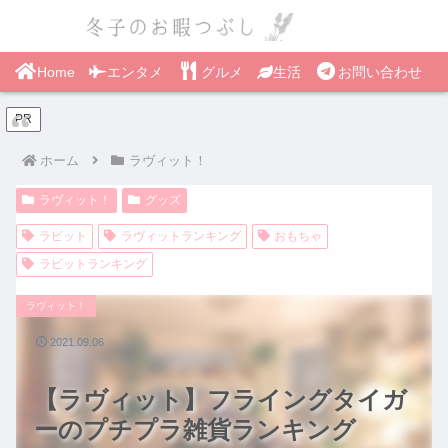
Home
エンタメ
グルメ
生活
お問い合わせ
PR
ホーム
ラヴィット！
ラヴィット！
グッズ
ラビット
ラヴィットランキング
おもちゃ
ラビットランキング
ラヴィット！
2021.09.06
【ラヴィット】フライングタイガ
ーのプチプラ雑貨ランキング