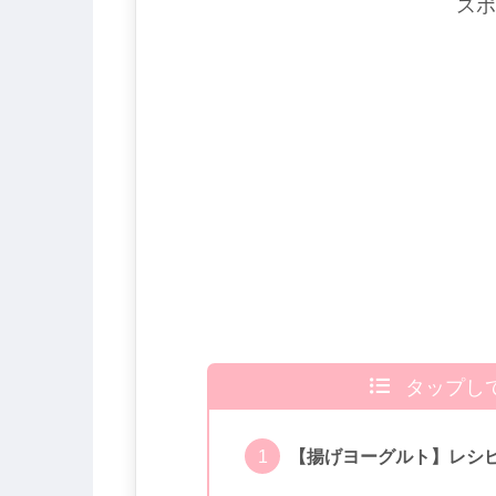
スポ
タップし
【揚げヨーグルト】レシ