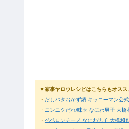
▼家事ヤロウレシピはこちらもオスス
・
だしバタおかず鍋 キッコーマン公
・
ニンニクだれ/味玉 なにわ男子 大
・
ペペロンチーノ なにわ男子 大橋和