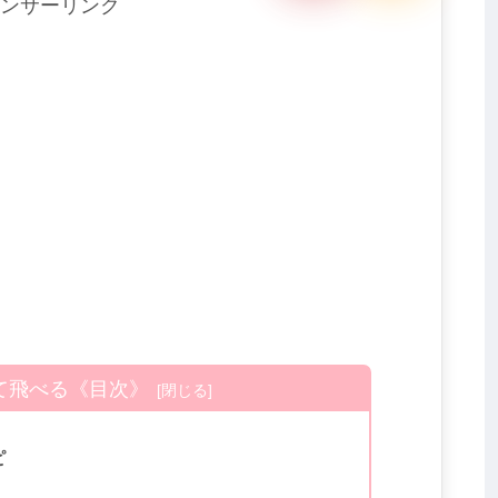
ンサーリンク
て飛べる《目次》
ピ