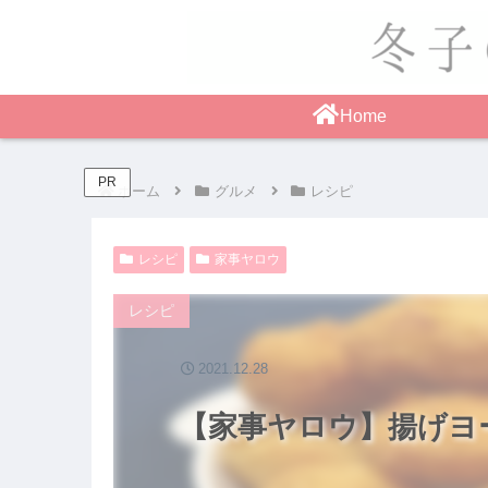
Home
PR
ホーム
グルメ
レシピ
レシピ
家事ヤロウ
レシピ
2021.12.28
【家事ヤロウ】揚げヨー