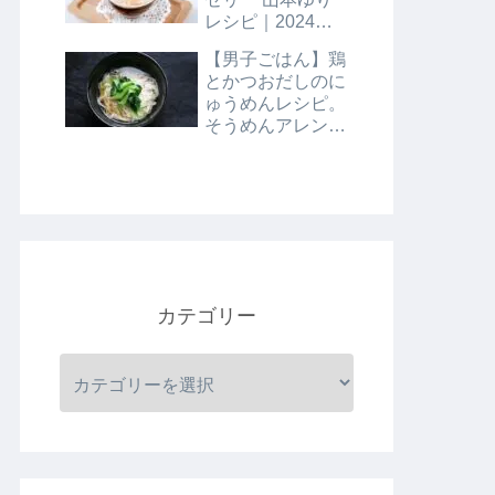
レシピ｜2024年8
月9日
【男子ごはん】鶏
とかつおだしのに
ゅうめんレシピ。
そうめんアレンジ
レシピ｜8月4日
カテゴリー