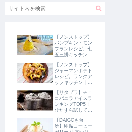
【ノンストップ】
パンプキン・モン
ブランレシピ。七
五三掛キッチン｜
10月31日
【ノンストップ】
ジャーマンポテト
レシピ。ランクア
ップキッチン｜10
月29日
【サタプラ】チョ
コバニラアイスラ
ンキングTOP5！
ひたすら試してラ
ンキング｜8月10
【DAIGOも台
日【サタデープラ
所】即席コーヒー
ス】
ゼリー 山本ゆり