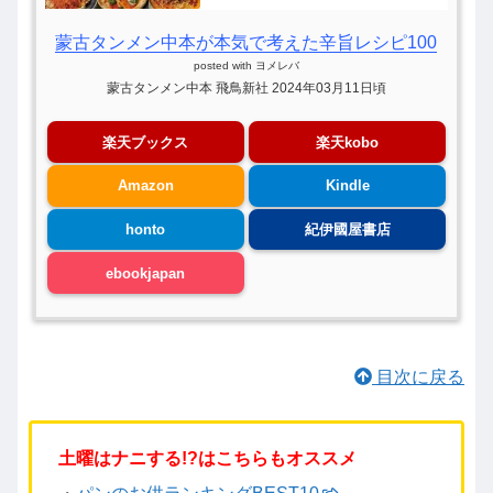
蒙古タンメン中本が本気で考えた辛旨レシピ100
posted with
ヨメレバ
蒙古タンメン中本 飛鳥新社 2024年03月11日頃
楽天ブックス
楽天kobo
Amazon
Kindle
honto
紀伊國屋書店
ebookjapan
目次に戻る
土曜はナニする!?はこちらもオススメ