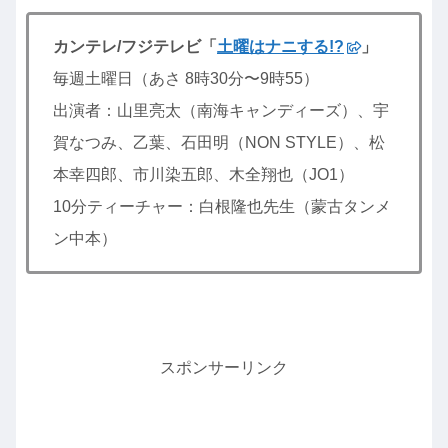
カンテレ/フジテレビ「
土曜はナニする!?
」
毎週土曜日（あさ 8時30分〜9時55）
出演者：山里亮太（南海キャンディーズ）、宇
賀なつみ、乙葉、石田明（NON STYLE）、松
本幸四郎、市川染五郎、木全翔也（JO1）
10分ティーチャー：白根隆也先生（蒙古タンメ
ン中本）
スポンサーリンク