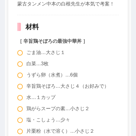
蒙古タンメン中本の白根先生が本気で考案！
材料
［ 辛旨鶏そぼろの最強中華丼 ］
ごま油…大さじ１
白菜…3枚
うずら卵（水煮）…6個
辛旨鶏そぼろ…大さじ４（お好みで）
水…１カップ
鶏がらスープの素…小さじ２
塩・こしょう…少々
片栗粉（水で溶く）…小さじ２