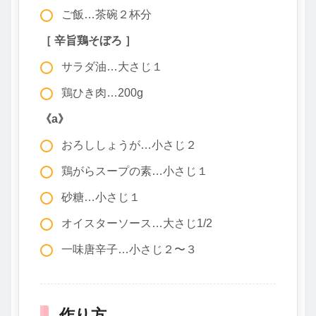
ご飯…茶碗２杯分
［ 辛旨鶏そぼろ ］
サラダ油…大さじ１
鶏ひき肉…200g
《a》
おろししょうが…小さじ２
鶏がらスープの素…小さじ１
砂糖…小さじ１
オイスターソース…大さじ1/2
一味唐辛子…小さじ２〜３
作り方