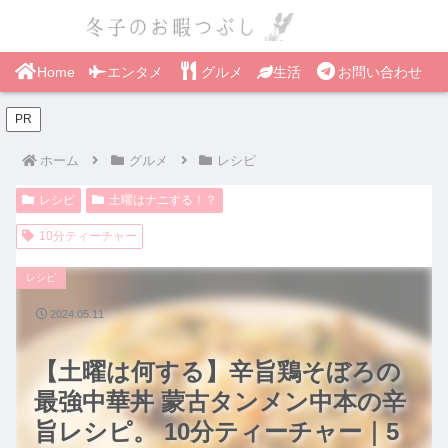
Home
エンタメ
グルメ
生活
お問い合わせ
PR
ホーム
グルメ
レシピ
レシピ
土曜はナニする！？
10分ティーチャー
レシピ
2024.05.11
【土曜は何する】辛旨鶏そぼろの
最強中華丼 蒙古タンメン中本の辛
旨レシピ。 10分ティーチャー｜5