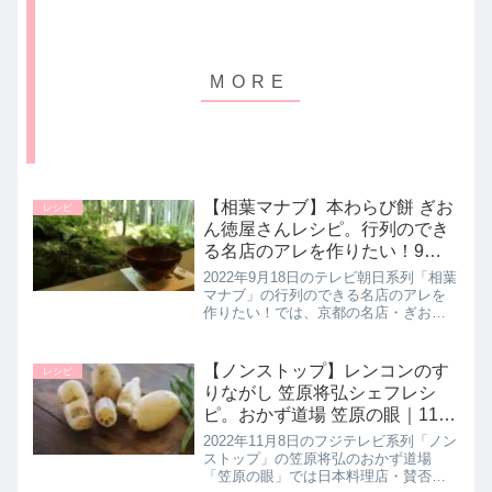
【相葉マナブ】本わらび餅 ぎお
レシピ
ん徳屋さんレシピ。行列のでき
る名店のアレを作りたい！9月
18日
2022年9月18日のテレビ朝日系列「相葉
マナブ」の行列のできる名店のアレを
作りたい！では、京都の名店・ぎおん
徳屋さんから【本わらびもち】のレシ
ピを教わり相葉くんが作っていたので
作り方とポイントを詳しく紹介しま
【ノンストップ】レンコンのす
レシピ
す。ぎおん徳屋さんが考案された...
りながし 笠原将弘シェフレシ
ピ。おかず道場 笠原の眼｜11月
8日
2022年11月8日のフジテレビ系列「ノン
ストップ」の笠原将弘のおかず道場
「笠原の眼」では日本料理店・賛否両