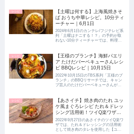
論の笠原将弘シェフが【すりながしレ
ンコン】の作り方を教えてくれたので
詳しく紹介します。>>ノンストップ記
【土曜は何する】上海風焼きそ
レシピ
事一覧はこちら▼同日に紹介さ...
ば おうち中華レシピ。10分ティ
ーチャー｜6月1日
2024年6月1日のカンテレ/フジテレビ系
列「土曜はナニする！？」の予約が取
れない10分ティーチャーでは、料理研
究家の今井亮先生が、フライパンで作
れる本場の味！おうち中華レシピをと
して【上海風焼きそば】の作り方を教
【王様のブランチ】海鮮パエリ
レシピ
えてくれたので詳しく紹介し...
ア たけだバーベキューさんレシ
ピ BBQレシピ｜10月15日
2022年10月15日のTBS系列「王様のブ
ランチ」のBBQリサーチでは、キャン
プ芸人のたけだバーベキューさんが手
軽にできるBBQレシピとして【海鮮パ
エリア】の作り方を教えてくれたので
詳しく紹介します。>>王様のブランチ
【あさイチ】焼き肉のたれ ユッ
レシピ
記事一覧はこちら▼同...
ケ風まぐろレシピ たれ＆ドレッ
シング活用術！ツイQ楽ワザ｜9
月27日
2022年9月27日のあさイチのツイQ楽ワ
ザでは、たれ＆ドレッシングの活用術
として焼き肉のタレを使用した【ユッ