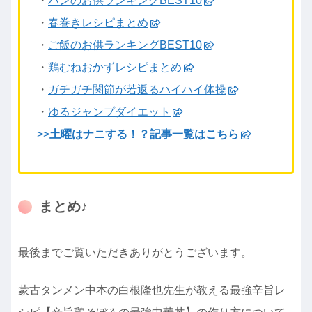
・
パンのお供ランキングBEST10
・
春巻きレシピまとめ
・
ご飯のお供ランキングBEST10
・
鶏むねおかずレシピまとめ
・
ガチガチ関節が若返るハイハイ体操
・
ゆるジャンプダイエット
>>
土曜はナニする！？記事一覧はこちら
まとめ♪
最後までご覧いただきありがとうございます。
蒙古タンメン中本の白根隆也先生が教える最強辛旨レ