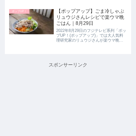
ケ風まぐろ】の作り方を教えてくれた
ので詳しく紹介します。>>あさイチ記
事一覧はこちら>>あさイチ記事一覧は
【ポップアップ】ごま冷しゃぶ
ポップUP！
こちらまとめ♪最後までご...
リュウジさんレシピで楽ウマ晩
ごはん｜8月29日
2022年8月29日のフジテレビ系列「ポッ
プUP！(ポップアップ)」では大人気料
理研究家のリュウジさんが楽ウマ晩ご
飯レシピとして【無限ごま冷しゃぶ】
の作り方を教えてくれたので詳しく紹
介します。最高のしゃぶしゃぶは斬新
な調理方法でお肉の美味し...
スポンサーリンク