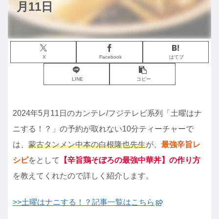
月11日
X
Facebook
はてブ
LINE
コピー
2024年5月11日のカンテレ/フジテレビ系列「土曜はナ
ニする！？」の予約が取れない10分ティーチャーで
は、
蒙古タンメン中本の白根隆也先生
が、
最強辛旨レ
シピ
をとして
【辛旨鶏そぼろの最強中華丼】の作り方
を教えてくれたので詳しく紹介します。
>>土曜はナニする！？記事一覧はこちら