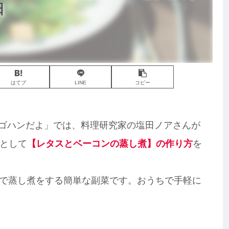
日
はてブ
LINE
コピー
な！ゴハンだよ」では、料理研究家の塩田ノアさんが
として
【レタスとベーコンの蒸し煮】の作り方
を
で蒸し煮をする簡単な副菜です。おうちで手軽に