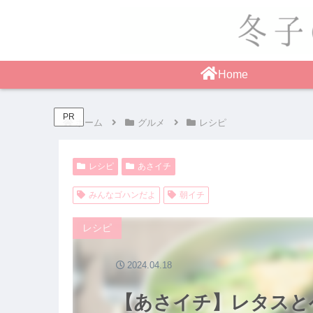
Home
PR
ホーム
グルメ
レシピ
レシピ
あさイチ
みんなゴハンだよ
朝イチ
レシピ
2024.04.18
【あさイチ】レタスと