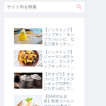
【ノンストップ】
パンプキン・モン
ブランレシピ。七
五三掛キッチン｜
10月31日
【ノンストップ】
ジャーマンポテト
レシピ。ランクア
ップキッチン｜10
月29日
【サタプラ】チョ
コバニラアイスラ
ンキングTOP5！
ひたすら試してラ
ンキング｜8月10
【DAIGOも台
日【サタデープラ
所】即席コーヒー
ス】
ゼリー 山本ゆり