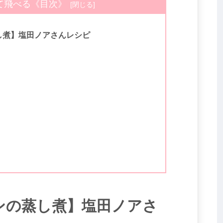
て飛べる《目次》
し煮】塩田ノアさんレシピ
ンの蒸し煮】塩田ノアさ