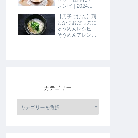
レシピ｜2024年8
月9日
【男子ごはん】鶏
とかつおだしのに
ゅうめんレシピ。
そうめんアレンジ
レシピ｜8月4日
カテゴリー