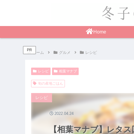
Home
PR
ホーム
グルメ
レシピ
レシピ
相葉マナブ
旬の産地ごはん
レシピ
2022.04.24
【相葉マナブ】レタス