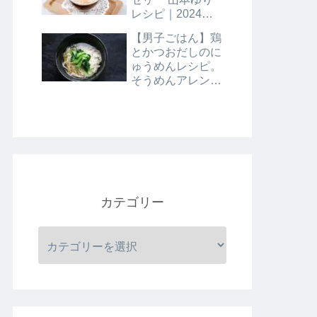
レシピ｜2024年8
月9日
【男子ごはん】鶏
とかつおだしのに
ゅうめんレシピ。
そうめんアレンジ
レシピ｜8月4日
カテゴリー