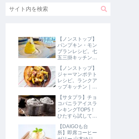
【ノンストップ】
パンプキン・モン
ブランレシピ。七
五三掛キッチン｜
10月31日
【ノンストップ】
ジャーマンポテト
レシピ。ランクア
ップキッチン｜10
月29日
【サタプラ】チョ
コバニラアイスラ
ンキングTOP5！
ひたすら試してラ
ンキング｜8月10
【DAIGOも台
日【サタデープラ
所】即席コーヒー
ス】
ゼリー 山本ゆり