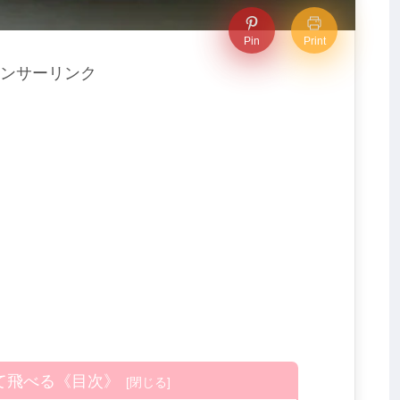
Pin
Print
ンサーリンク
て飛べる《目次》