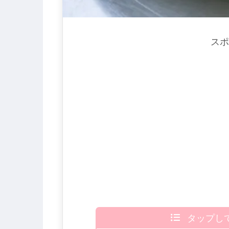
スポ
タップし