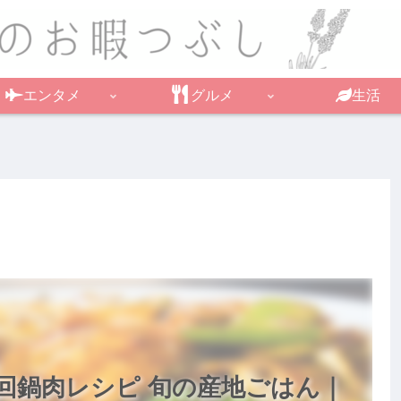
エンタメ
グルメ
生活
回鍋肉レシピ 旬の産地ごはん｜