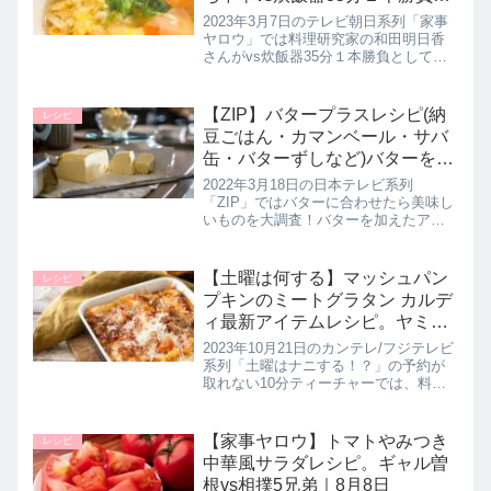
3月7日
2023年3月7日のテレビ朝日系列「家事
ヤロウ」では料理研究家の和田明日香
さんがvs炊飯器35分１本勝負として時
短でできる【中華風コーンスープ】の
作り方を教えてくれたので詳しく紹介
します。>>家事ヤロウ記事一覧はこち
【ZIP】バタープラスレシピ(納
レシピ
ら和田明日香さんこのレシ...
豆ごはん・カマンベール・サバ
缶・バターずしなど)バターを合
わせたらおいしいレシピ。3月
2022年3月18日の日本テレビ系列
18日
「ZIP」ではバターに合わせたら美味し
いものを大調査！バターを加えたアイ
デアレシピを教えてくれたので詳しく
紹介します。>>ZIP記事一覧はこちらバ
ターを入れたら美味しいレシピあんバ
【土曜は何する】マッシュパン
レシピ
ターサンドが大人気になっ...
プキンのミートグラタン カルデ
ィ最新アイテムレシピ。ヤミー
先生の10分ティーチャー｜10月
2023年10月21日のカンテレ/フジテレビ
21日
系列「土曜はナニする！？」の予約が
取れない10分ティーチャーでは、料理
研究家のヤミー先生が、カルディコー
ヒーファームの最新アイテムを使用し
たカルディレシピ【マッシュパンプキ
【家事ヤロウ】トマトやみつき
レシピ
ンのミートグラタン】の作...
中華風サラダレシピ。ギャル曽
根vs相撲5兄弟｜8月8日