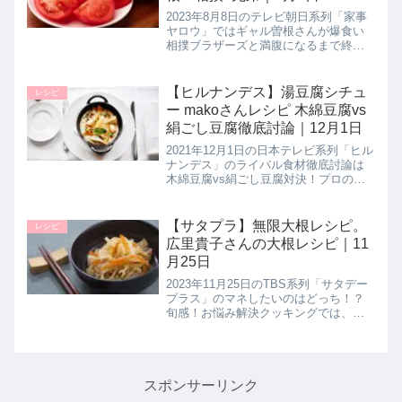
2023年8月8日のテレビ朝日系列「家事
ヤロウ」ではギャル曽根さんが爆食い
相撲ブラザーズと満腹になるまで終わ
れない爆食対決に挑んでいました！ギ
ャル曽根さんが披露した安くて簡単な
絶品レシピ【トマトやみつき中華風サ
【ヒルナンデス】湯豆腐シチュ
レシピ
ラダ】の作り方を詳しく紹介しま...
ー makoさんレシピ 木綿豆腐vs
絹ごし豆腐徹底討論｜12月1日
2021年12月1日の日本テレビ系列「ヒル
ナンデス」のライバル食材徹底討論は
木綿豆腐vs絹ごし豆腐対決！プロのオ
ススメの調理方法としてmakoさんが
【とろとろ湯豆腐シチュー】の作り方
を教えてくれたので詳しく紹介しま
【サタプラ】無限大根レシピ。
レシピ
す。>>ヒルナンデス記事一...
広里貴子さんの大根レシピ｜11
月25日
2023年11月25日のTBS系列「サタデー
プラス」のマネしたいのはどっち！？
旬感！お悩み解決クッキングでは、定
番のレシピしか思いつかない旬のレシ
ピを美味しく使い切る方法を２人のプ
ロ料理人が提案してくれました。今回
のテーマは旬の「大根」！ご...
スポンサーリンク