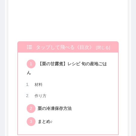
タップして飛べる《目次》
【栗の甘露煮】レシピ 旬の産地ごは
ん
材料
作り方
栗の冷凍保存方法
まとめ♪