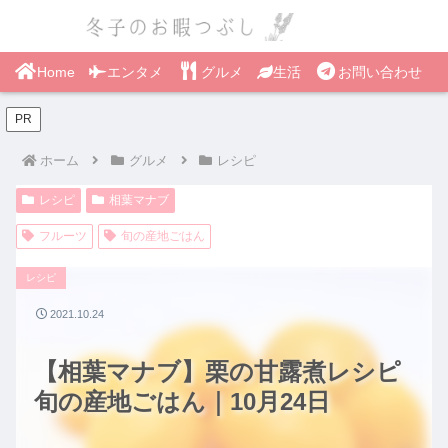
Home
エンタメ
グルメ
生活
お問い合わせ
PR
ホーム
グルメ
レシピ
レシピ
相葉マナブ
フルーツ
旬の産地ごはん
レシピ
2021.10.24
【相葉マナブ】栗の甘露煮レシピ
旬の産地ごはん｜10月24日