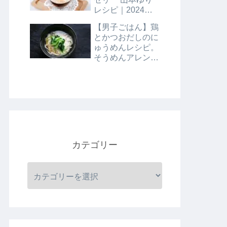
レシピ｜2024年8
月9日
【男子ごはん】鶏
とかつおだしのに
ゅうめんレシピ。
そうめんアレンジ
レシピ｜8月4日
カテゴリー