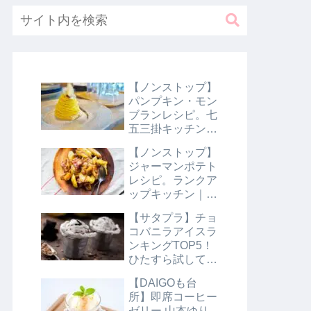
【ノンストップ】
パンプキン・モン
ブランレシピ。七
五三掛キッチン｜
10月31日
【ノンストップ】
ジャーマンポテト
レシピ。ランクア
ップキッチン｜10
月29日
【サタプラ】チョ
コバニラアイスラ
ンキングTOP5！
ひたすら試してラ
ンキング｜8月10
【DAIGOも台
日【サタデープラ
所】即席コーヒー
ス】
ゼリー 山本ゆり