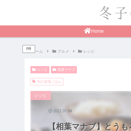
Home
PR
ホーム
グルメ
レシピ
レシピ
相葉マナブ
旬の産地ごはん
レシピ
2021.07.04
【相葉マナブ】とうも