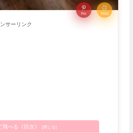
Pin
Print
ンサーリンク
て飛べる《目次》