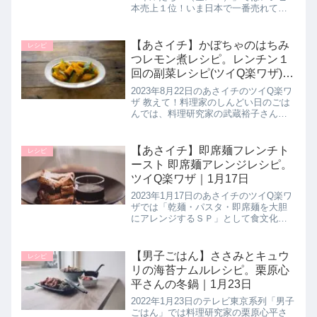
本売上１位！いま日本で一番売れてい
る大人気料理研究家のリュウジさんが
料理が苦手な人にもオススメの初夏の
バズレシピ【至高ちくわ炊き込みご
【あさイチ】かぼちゃのはちみ
レシピ
飯】の作り方を教えてくれたので...
つレモン煮レシピ。レンチン１
回の副菜レシピ(ツイQ楽ワザ)8
月22日
2023年8月22日のあさイチのツイQ楽ワ
ザ 教えて！料理家のしんどい日のごは
んでは、料理研究家の武蔵裕子さんが
しんどくても簡単に作れるレシピ【か
ぼちゃのはちみつレモン煮】の作り方
を教えてくれたので詳しく紹介しま
【あさイチ】即席麺フレンチト
レシピ
す。電子レンジでレンチン１回...
ースト 即席麺アレンジレシピ。
ツイQ楽ワザ｜1月17日
2023年1月17日のあさイチのツイQ楽ワ
ザでは「乾麺・パスタ・即席麺を大胆
にアレンジするＳＰ」として食文化研
究家の大和イチロウさんが即席麺をス
イーツにするアレンジレシピ【即席麺
フレンチトースト】を教えてくれたの
【男子ごはん】ささみとキュウ
レシピ
で詳しく紹介します。>>あさ...
リの海苔ナムルレシピ。栗原心
平さんの冬鍋｜1月23日
2022年1月23日のテレビ東京系列「男子
ごはん」では料理研究家の栗原心平さ