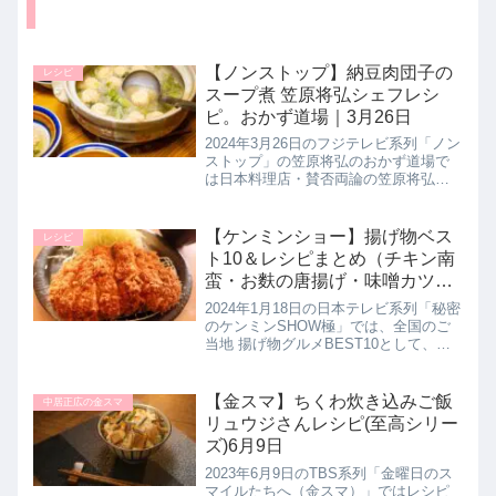
【ノンストップ】納豆肉団子の
レシピ
スープ煮 笠原将弘シェフレシ
ピ。おかず道場｜3月26日
2024年3月26日のフジテレビ系列「ノン
ストップ」の笠原将弘のおかず道場で
は日本料理店・賛否両論の笠原将弘シ
ェフが【納豆肉団子のスープ煮】の作
り方を教えてくれたので詳しく紹介し
ます。肉ダネに納豆を混ぜ込んだ栄養
【ケンミンショー】揚げ物ベス
レシピ
満点！旨味たっぷりの体に優し...
ト10＆レシピまとめ（チキン南
蛮・お麩の唐揚げ・味噌カツな
ど）1月18日
2024年1月18日の日本テレビ系列「秘密
のケンミンSHOW極」では、全国のご
当地 揚げ物グルメBEST10として、全
国にある絶品の揚げ物グルメをランキ
ング形式で大発表！自宅で再現できる
簡単レシピも一緒に教えてくれたので
【金スマ】ちくわ炊き込みご飯
中居正広の金スマ
詳しく紹介します。>...
リュウジさんレシピ(至高シリー
ズ)6月9日
2023年6月9日のTBS系列「金曜日のス
マイルたちへ（金スマ）」ではレシピ