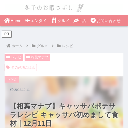
Home
エンタメ
グルメ
生活
お問い合わせ
PR
ホーム
グルメ
レシピ
レシピ
相葉マナブ
旬の産地ごはん
レシピ
2022.12.11
【相葉マナブ】キャッサバポテサ
ラレシピ キャッサバ初めまして食
材｜12月11日