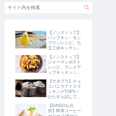
【ノンストップ】
パンプキン・モン
ブランレシピ。七
五三掛キッチン｜
10月31日
【ノンストップ】
ジャーマンポテト
レシピ。ランクア
ップキッチン｜10
月29日
【サタプラ】チョ
コバニラアイスラ
ンキングTOP5！
ひたすら試してラ
ンキング｜8月10
【DAIGOも台
日【サタデープラ
所】即席コーヒー
ス】
ゼリー 山本ゆり