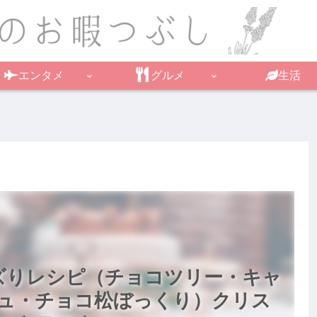
エンタメ
グルメ
生活
バズりレシピ（チョコツリー・キャ
ュ・チョコ松ぼっくり）クリス