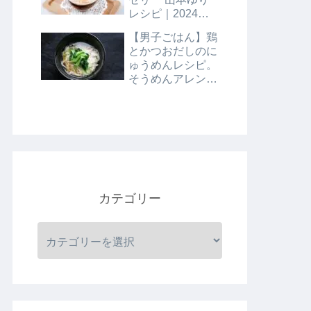
レシピ｜2024年8
月9日
【男子ごはん】鶏
とかつおだしのに
ゅうめんレシピ。
そうめんアレンジ
レシピ｜8月4日
カテゴリー