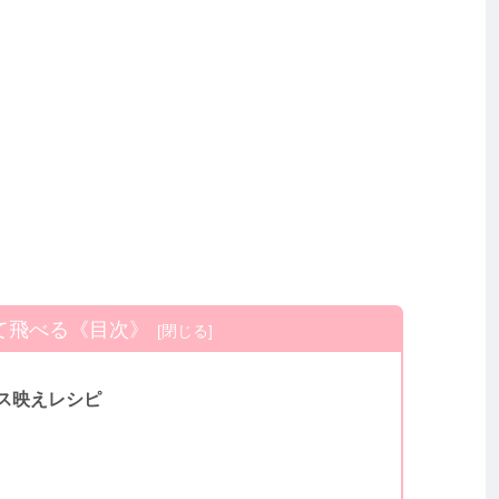
て飛べる《目次》
ス映えレシピ