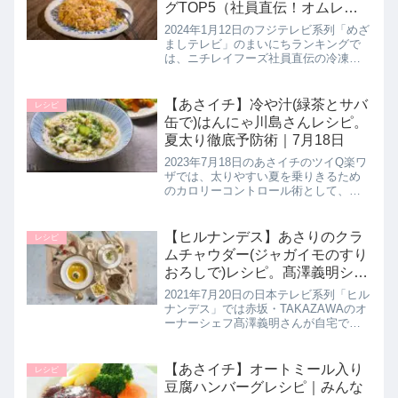
グTOP5（社員直伝！オムレツ
風炒飯など）まいにちランキン
2024年1月12日のフジテレビ系列「めざ
グ｜1月12日
ましテレビ」のまいにちランキングで
は、ニチレイフーズ社員直伝の冷凍食
品アレンジレシピランキングTOP5を教
えてくれたので詳しく紹介します。>>
めざましテレビ記事一覧はこちらニチ
【あさイチ】冷や汁(緑茶とサバ
レシピ
レイフーズ冷凍食品アレ...
缶で)はんにゃ川島さんレシピ。
夏太り徹底予防術｜7月18日
2023年7月18日のあさイチのツイQ楽ワ
ザでは、太りやすい夏を乗りきるため
のカロリーコントロール術として、は
んにゃの川島さんが夏ぶとり予防レシ
ピ【かつおだし香る冷や汁】の作り方
を教えてくれたので詳しく紹介しま
【ヒルナンデス】あさりのクラ
レシピ
す。>>あさイチ記事一覧はこち...
ムチャウダー(ジャガイモのすり
おろしで)レシピ。髙澤義明シェ
フのカリスマルーティン！7月
2021年7月20日の日本テレビ系列「ヒル
20日
ナンデス」では赤坂・TAKAZAWAのオ
ーナーシェフ髙澤義明さんが自宅でも
マネできる【アサリのクラムチャウダ
ー】の作り方を教えてくれたので詳し
く紹介します。>>ヒルナンデス記事一
【あさイチ】オートミール入り
レシピ
覧はこちら▼同日に紹...
豆腐ハンバーグレシピ｜みんな