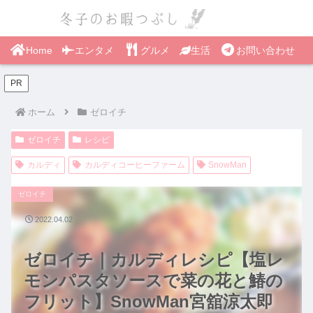
Home
エンタメ
グルメ
生活
お問い合わせ
PR
ホーム
ゼロイチ
ゼロイチ
レシピ
カルディ
カルディコーヒーファーム
SnowMan
ゼロイチ
2022.04.02
ゼロイチ｜カルディレシピ【塩レ
モンパスタソースで菜の花と鰆の
フリット】SnowMan宮舘涼太即