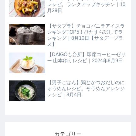
レシピ。ランクアップキッチン｜10
月29日
【サタプラ】チョコバニラアイスラ
ンキングTOP5！ひたすら試してラ
ンキング｜8月10日【サタデープラ
ス】
【DAIGOも台所】即席コーヒーゼリ
ー 山本ゆりレシピ｜2024年8月9日
【男子ごはん】鶏とかつおだしのに
ゅうめんレシピ。そうめんアレンジ
レシピ｜8月4日
カテゴリー