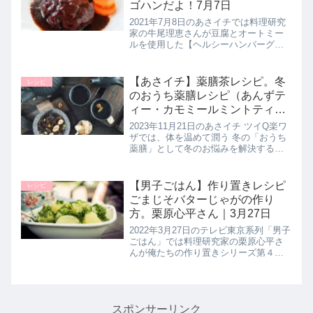
ゴハンだよ！7月7日
2021年7月8日のあさイチでは料理研究
家の牛尾理恵さんが豆腐とオートミー
ルを使用した【ヘルシーハンバーグ】
の作り方を教えてくれたので詳しく紹
介します。お肉を使わずにヘルシー
に！付け合せのブロッコリーの美味し
【あさイチ】薬膳茶レシピ。冬
レシピ
い茹で方も必見です。>>あさイチ...
のおうち薬膳レシピ（あんずテ
ィー・カモミールミントティ
ー・ジンジャー黒豆茶）11月21
2023年11月21日のあさイチ ツイQ楽ワ
日
ザでは、体を温めて潤う 冬の「おうち
薬膳」として冬のお悩みを解決する薬
膳レシピ【薬膳茶】の作り方を片倉康
博さんと田中美奈子さんが教えてくれ
たので詳しく紹介します。>>あさイチ
【男子ごはん】作り置きレシピ
レシピ
記事一覧はこちら薬膳と...
ごまじそバターじゃがの作り
方。栗原心平さん｜3月27日
2022年3月27日のテレビ東京系列「男子
ごはん」では料理研究家の栗原心平さ
んが俺たちの作り置きシリーズ第４弾
として作り置きレシピ【ごまじそバタ
ーじゃが】の作り方を教えてくれたの
で詳しく紹介します。バターの風味豊
かな１品。アレンジレシピとし...
スポンサーリンク