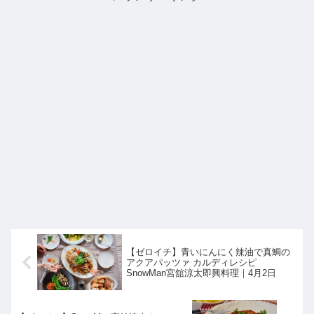
【ゼロイチ】青いにんにく辣油で真鯛の
アクアパッツァ カルディレシピ
SnowMan宮舘涼太即興料理｜4月2日