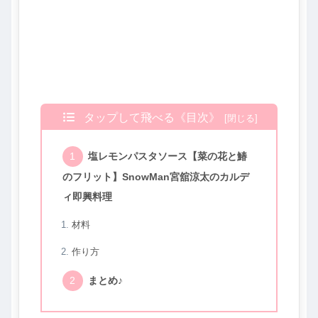
タップして飛べる《目次》
塩レモンパスタソース【菜の花と鰆
のフリット】SnowMan宮舘涼太のカルデ
ィ即興料理
材料
作り方
まとめ♪