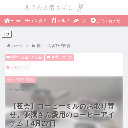
Home
エンタメ
グルメ
生活
お問い合わせ
PR
ホーム
櫻井・有吉THE夜会
櫻井・有吉THE夜会
家電・グッズ
便利グッズ
櫻井・有吉THE夜会
2023.04.27
【夜会】コーヒーミルのお取り寄
せ。要潤さん愛用のコーヒーアイ
テム｜4月27日