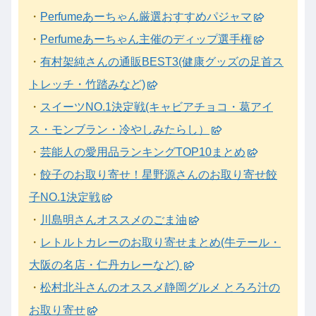
・
Perfumeあーちゃん厳選おすすめパジャマ
・
Perfumeあーちゃん主催のディップ選手権
・
有村架純さんの通販BEST3(健康グッズの足首ス
トレッチ・竹踏みなど)
・
スイーツNO.1決定戦(キャビアチョコ・葛アイ
ス・モンブラン・冷やしみたらし）
・
芸能人の愛用品ランキングTOP10まとめ
・
餃子のお取り寄せ！星野源さんのお取り寄せ餃
子NO.1決定戦
・
川島明さんオススメのごま油
・
レトルトカレーのお取り寄せまとめ(牛テール・
大阪の名店・仁丹カレーなど)
・
松村北斗さんのオススメ静岡グルメ とろろ汁の
お取り寄せ