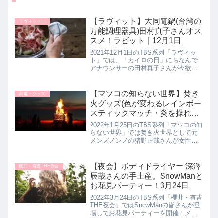
【ラヴィット】大同電鍋(台湾の
ラヴィット！
万能調理器具)田村真子さんオス
スメ！ラビット｜12月1日
2021年12月1日のTBS系列「ラヴィッ
ト」では、「カイロの日」にちなんで
アナウンサーの田村真子さんが今欲し
いという台湾の万能調理器具【大同電
鍋】を教えてくれたので詳しく紹介し
ます。>>ラヴィット記事一覧はこちら
【マツコの知らない世界】焚き
家電・グッズ
田村真子さんおすすめ！大同...
火グッズ(色が変わるレインボー
スティックマッチ・炎を操れる
ファイアピットなど)1月25日
2022年1月25日のTBS系列「マツコの知
らない世界」では焚き火世界として元
メンズノンノの猪野正哉さんが女性や
お子さんでも簡単に楽しめるオススメ
の焚き火グッズについて教えてくれた
ので詳しく紹介します。>>マツコの知
【夜会】ボディドライヤー 深澤
櫻井・有吉THE夜会
らない世界記事一覧はこち...
辰哉さんの手土産。SnowManと
お花見パーティー！3月24日
2022年3月24日のTBS系列「櫻井・有吉
THE夜会」ではSnowManの皆さんが登
場してお花見パーティーを開催！メン