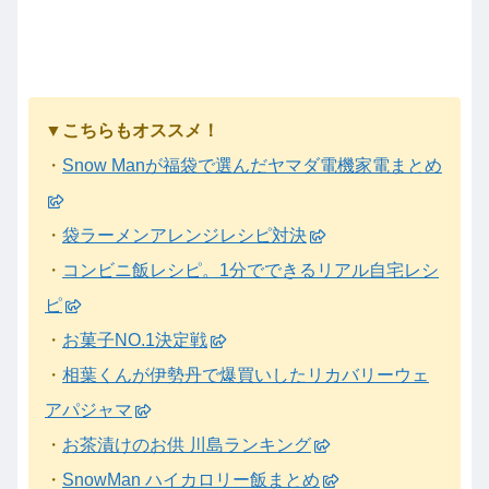
▼こちらもオススメ！
・
Snow Manが福袋で選んだヤマダ電機家電まとめ
・
袋ラーメンアレンジレシピ対決
・
コンビニ飯レシピ。1分でできるリアル自宅レシ
ピ
・
お菓子NO.1決定戦
・
相葉くんが伊勢丹で爆買いしたリカバリーウェ
アパジャマ
・
お茶漬けのお供 川島ランキング
・
SnowMan ハイカロリー飯まとめ