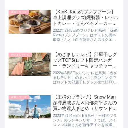
バーの深澤辰哉さんがMYトレンドとし
て【ボディードライヤー】を手土産に
プレゼンされていたので、その魅力と
【KinKi Kidsのブンブブーン】
家電・グッズ
お取り寄せ方法を...
卓上調理グッズ(燻製器・レトル
トカレー・せんべろメーカー・
弁当箱炊飯器・アイスのクッキ
2022年2月5日のフジテレビ系列「KinKi
ングトイなど)こたつで出来る！
Kidsのブンブブーン」はゲストの橋本
環奈さんと上白石萌音さんのリクエス
2月5日
トに応えてプロが厳選したこたつの卓
上で楽しめる簡単調理グッズを教えて
もらっていたので詳しく紹介します。
【めざましテレビ】部屋干しグ
めざましテレビ
家飲み家電に、超高...
ッズTOP5(ロフト限定ハンガ
ー・ランドリーキャッチャーな
ど)まいにちランキング｜6月8日
2022年6月8日のフジテレビ系列「めざ
ましテレビ」のまいにちランキングで
はロフトの部屋干しグッズ売れ筋TOP5
を教えてくれたので詳しく紹介しま
す。>>めざましテレビ記事一覧はこち
らロフト部屋干しグッズ売れ筋TOP5第
【王様のブランチ】Snow Man
家電・グッズ
５位 WING アルミ...
深澤辰哉さん＆阿部亮平さんの
買い物達人まとめ（サウンドバ
ーなど）4月22日
2023年2月4日のTBS系列「王様のブラ
ンチ」のランキンリサーチでは、アイ
スマン福留さんが新作アイスを厳選！