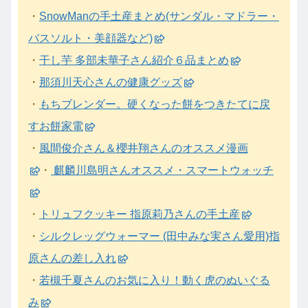
・
SnowManの手土産まとめ(サンダル・マドラー・
バスソルト・美顔器など)
・
干し芋 多部未華子さん紹介６品まとめ
・
那須川天心さんの健康グッズ
・
もちブレンダー。硬くなった餅をつきたてに戻
すお餅家電
・
風間俊介さん＆櫻井翔さんのオススメ漫画
・
麒麟川島明さんオススメ・スマートウォッチ
・
トリュフクッキー 指原莉乃さんの手土産
・
シルクレッグウォーマー (田中みな実さん愛用)指
原さんの差し入れ
・
若槻千夏さんのお気に入り！動く虎のぬいぐる
み