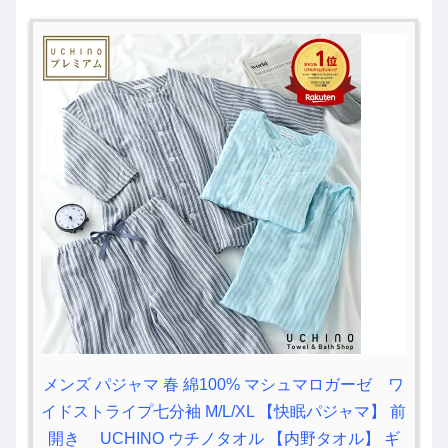
メンズ パジャマ 春 綿100% マシュマロガーゼ ワ
イドストライプ七分袖 M/L/XL 【快眠パジャマ】 前
開き UCHINO ウチノタオル 【内野タオル】 ギ