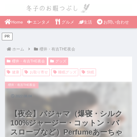
Home
エンタメ
グルメ
生活
お問い合わせ
PR
ホーム
櫻井・有吉THE夜会
櫻井・有吉THE夜会
グッズ
健康
お取り寄せ
睡眠グッズ
快眠
櫻井・有吉THE夜会
2022.08.04
【夜会】パジャマ（爆寝・シルク
100%ジャージー・コットン・バ
スローブなど）Perfumeあーちゃ