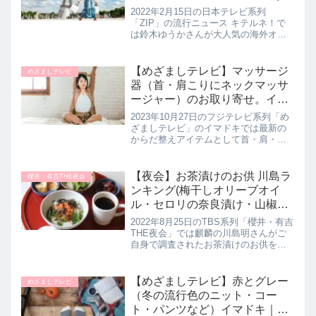
テルネ｜2月15日
2022年2月15日の日本テレビ系列
「ZIP」の流行ニュース キテルネ！で
は鈴木ゆうかさんが大人気の海外オン
ラインショップを大調査！リーズナブ
ルなのにかわいいアイテムが買えると
話題の海外通販サイト２つを詳しく紹
【めざましテレビ】マッサージ
めざましテレビ
介します。>>ZIP記事一覧は...
器（首・肩こりにネックマッサ
ージャー）のお取り寄せ。イマ
ドキ｜2023年10月27日
2023年10月27日のフジテレビ系列「め
ざましテレビ」のイマドキでは最新の
からだ整えアイテムとして首・肩・
腰・脚に使える【ネックマッサージャ
ー プロ】を吉田伶香さんが教えてくれ
たので詳しく紹介します。>>めざまし
【夜会】お茶漬けのお供 川島ラ
櫻井・有吉THE夜会
テレビ記事一覧はこちら首・...
ンキング(梅干しオリーブオイ
ル・セロリの奈良漬け・山椒き
ゅうり)8月25日
2022年8月25日のTBS系列「櫻井・有吉
THE夜会」では麒麟の川島明さんがご
自身で調査されたお茶漬けのお供をラ
ンキングにして教えてくれたので詳し
く紹介します。これまでに自身で調査
されたキムチランキング、ドレッシン
【めざましテレビ】赤とグレー
めざましテレビ
グランキングを紹介されて...
（冬の流行色のニット・コー
ト・パンツなど）イマドキ｜