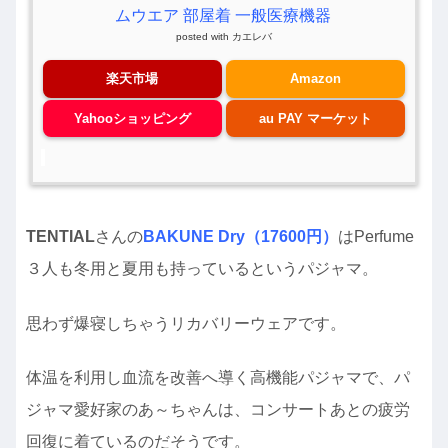
ムウエア 部屋着 一般医療機器
posted with
カエレバ
楽天市場
Amazon
Yahooショッピング
au PAY マーケット
TENTIAL
さんの
BAKUNE Dry（17600円）
はPerfume
３人も冬用と夏用も持っているというパジャマ。
思わず爆寝しちゃうリカバリーウェアです。
体温を利用し血流を改善へ導く高機能パジャマで、パ
ジャマ愛好家のあ～ちゃんは、コンサートあとの疲労
回復に着ているのだそうです。