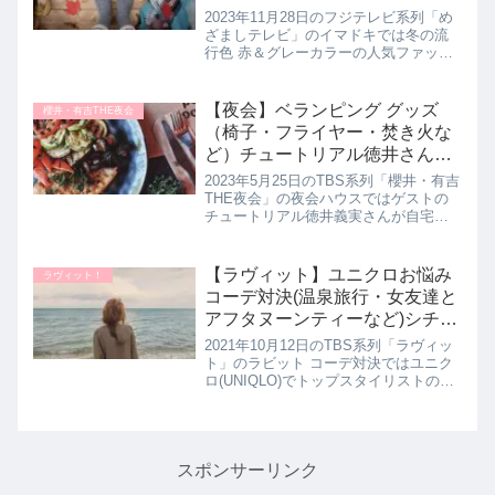
2023年11月28日
2023年11月28日のフジテレビ系列「め
ざましテレビ」のイマドキでは冬の流
行色 赤＆グレーカラーの人気ファッシ
ョンコーディネートを豊島心桜さんが
教えてくれたので詳しく紹介します。
ボリューム袖とショート丈がかわいい
【夜会】ベランピング グッズ
櫻井・有吉THE夜会
ニットからマーメイドスカー...
（椅子・フライヤー・焚き火な
ど）チュートリアル徳井さんお
すすめキャンプグッズ。5月25
2023年5月25日のTBS系列「櫻井・有吉
日
THE夜会」の夜会ハウスではゲストの
チュートリアル徳井義実さんが自宅の
ベランダで簡単にベランピングを楽し
めるキャンプグッズを教えてくれたの
で詳しく紹介します。>>櫻井・有吉
【ラヴィット】ユニクロお悩み
ラヴィット！
THE夜会記事一覧はこち...
コーデ対決(温泉旅行・女友達と
アフタヌーンティーなど)シチュ
エーションベルコーディネート
2021年10月12日のTBS系列「ラヴィッ
｜10月12日
ト」のラビット コーデ対決ではユニク
ロ(UNIQLO)でトップスタイリストの
NIMUさんと雛形あきこさん・天野浩成
さんご夫妻がコーデバトルを開催して
いました。ユニクロの最新アイテムを
使った 雛形さ...
スポンサーリンク