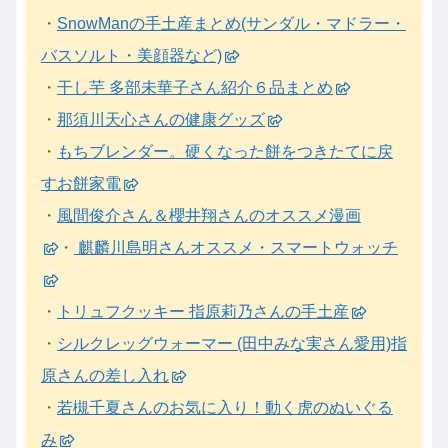
・
SnowManの手土産まとめ(サンダル・マドラー・
バスソルト・美顔器など)
・
干し芋 多部未華子さん紹介６品まとめ
・
那須川天心さんの健康グッズ
・
もちブレンダー。硬くなった餅をつきたてに戻
すお餅家電
・
風間俊介さん＆櫻井翔さんのオススメ漫画
・
麒麟川島明さんオススメ・スマートウォッチ
・
トリュフクッキー 指原莉乃さんの手土産
・
シルクレッグウォーマー (田中みな実さん愛用)指
原さんの差し入れ
・
若槻千夏さんのお気に入り！動く虎のぬいぐる
み