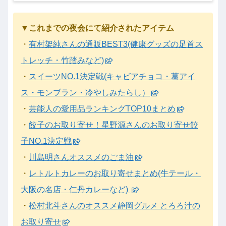
▼これまでの夜会にて紹介されたアイテム
・
有村架純さんの通販BEST3(健康グッズの足首ス
トレッチ・竹踏みなど)
・
スイーツNO.1決定戦(キャビアチョコ・葛アイ
ス・モンブラン・冷やしみたらし）
・
芸能人の愛用品ランキングTOP10まとめ
・
餃子のお取り寄せ！星野源さんのお取り寄せ餃
子NO.1決定戦
・
川島明さんオススメのごま油
・
レトルトカレーのお取り寄せまとめ(牛テール・
大阪の名店・仁丹カレーなど)
・
松村北斗さんのオススメ静岡グルメ とろろ汁の
お取り寄せ