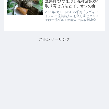
蓬莱軒/ひつまぶし発祥店)のお
取り寄せ方法とイチオシの食べ
方！東MAXさんのお取り寄せ｜
2021年7月15日のTBS系列「ラヴィッ
ラビット！7月15日
ト」の一流芸能人のお取り寄せグルメ
では一流グルメ芸能人である東MAXこ
と東貴博さんがお取り寄せしていると
いう【鰻ちまき】のオススメする理由
とイチオシの食べ方を教えてくれたの
で、お取り寄せ方法とともに...
スポンサーリンク