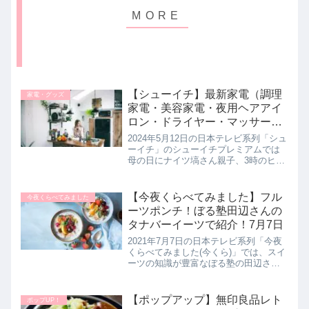
【シューイチ】最新家電（調理
家電・グッズ
家電・美容家電・夜用ヘアアイ
ロン・ドライヤー・マッサージ
ロールなど）｜5月12日
2024年5月12日の日本テレビ系列「シュ
ーイチ」のシューイチプレミアムでは
母の日にナイツ塙さん親子、3時のヒロ
イン福田麻貴さん親子を家電かけてク
イズに挑戦！２組の親子が注目した最
新便利家電を紹介します。>>シューイ
【今夜くらべてみました】フル
今夜くらべてみました
チ記事一覧はこちら母の日...
ーツポンチ！ぼる塾田辺さんの
タナバーイーツで紹介！7月7日
2021年7月7日の日本テレビ系列「今夜
くらべてみました(今くら)」では、スイ
ーツの知識が豊富なぼる塾の田辺さん
が戸田恵梨香さんと永野芽郁さんへオ
ススメの差し入れスイーツとしてプレ
ミアム感バツグンの【フルーツポン
【ポップアップ】無印良品レト
ポップUP！
チ】を教えていたので詳しく紹...