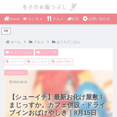
Home
エンタメ
グルメ
生活
お問い合わせ
PR
ホーム
グルメ
おうちでごはん
おうちでごはん
シューイチ
フルーツ
まじっすか
お取り寄せ
おうちでごはん
2021.08.15
【シューイチ】最新お化け屋敷！
まじっすか。カフェ併設・ドライ
ブインおばけやしき｜8月15日