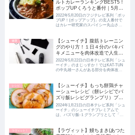
ルトカレーランキングBEST5！
ポップUPくろうと番付｜5月20
日
2022年5月20日のフジテレビ系列「ポッ
プUP！(ポップアップ)」の玄人番付で
はカレー研究家のスパイシー丸山さん
が無印良品の500円以下で買えるレトル
トカレーをランキング形式で厳選して
５品教えてくれたので番付け結果を詳
【シューイチ】腹筋トレーニン
健康
しく紹介します。>>...
グのやり方！１日４分のバキバ
キメニューを肉体改造で人生激
変さんが伝授！まじっすか｜5
2022年5月22日の日本テレビ系列「シュ
月22日
ーイチ」のまじっすか！ではKAT-TUN
の中丸雄一さんがある部分を肉体改造
して人生が激変した人たちを紹介！腹
筋を鍛えて人生が激変したという方に
その筋トレ方法を教わっていたので、
【シューイチ】もっち餅鶏チャ
レシピ
中丸くんが体験した筋ト...
ーシューレシピ（餅レシピでバ
ズり飯レシピグランプリ）プレ
ミアム｜1月21日
2024年1月21日の日本テレビ系列「シュ
ーイチ」のシューイチプレミアムで
は、バズり飯-１グランプリとして「余
ったお餅でラクうま！極上おもちレシ
ピ」をテーマに人気料理インフルエン
サーMYONのさん。が簡単バズり飯レ
【ラヴィット】鰻ちまき(あつた
ラヴィット！
シピ【もっち餅鶏チャーシュ...