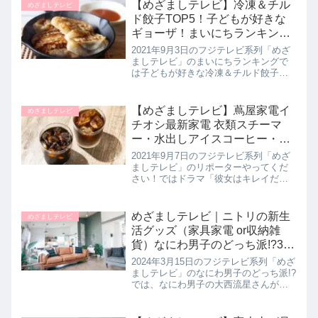
方を教わっていたのでレシピとポイン
【めざましテレビ】冷凍＆チル
めざましテレビ
トを詳しく紹介します。>>め...
ド餃子TOP5！子どもが好きな
ギョーザ！まいにちランキング
｜9月3日
2021年9月3日のフジテレビ系列「めざ
ましテレビ」のまいにちランキングで
は子どもが好きな冷凍＆チルド餃子を
ランキング形式で5品教えてくれたので
詳しく紹介します。>>めざましテレビ
記事一覧はこちら子どもが好きな冷凍
【めざましテレビ】蔦屋家電イ
めざましテレビ
＆チルド餃子ランキングTO...
チオシ最新家電 衣類スチーマ
ー・水出しアイスコーヒー・抹
茶マシン｜彼女はキレイだった
2021年9月7日のフジテレビ系列「めざ
ましテレビ」のリポーターやってくだ
さい！ではドラマ「彼女はキレイだっ
た」に出演中の中島健人さん、小芝風
花、赤楚衛二さん、佐久間由衣さんの
４人が蔦屋家電のイチオシ最新家電を
めざましテレビ｜ニトリの新生
めざましテレビ
リポートしてくれたので教えてく...
活グッズ（家具家電 or収納雑
貨）なにわ男子のどっち派!?3月
15日
2024年3月15日のフジテレビ系列「めざ
ましテレビ」のなにわ男子のどっち派!?
では、なにわ男子の大西流星さんがニ
トリでどっち派を調査！機能が充実し
た家具家電と、アイデア満載の収納雑