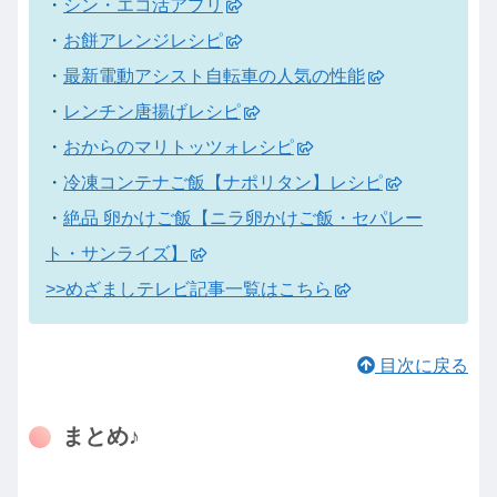
・
シン・エコ活アプリ
・
お餅アレンジレシピ
・
最新電動アシスト自転車の人気の性能
・
レンチン唐揚げレシピ
・
おからのマリトッツォレシピ
・
冷凍コンテナご飯【ナポリタン】レシピ
・
絶品 卵かけご飯【ニラ卵かけご飯・セパレー
ト・サンライズ】
>>めざましテレビ記事一覧はこちら
目次に戻る
まとめ♪