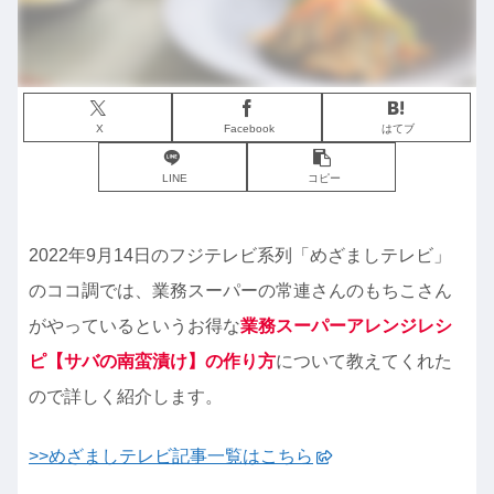
X
Facebook
はてブ
LINE
コピー
2022年9月14日のフジテレビ系列「めざましテレビ」
のココ調では、業務スーパーの常連さんのもちこさん
がやっているというお得な
業務スーパーアレンジレシ
ピ【サバの南蛮漬け】の作り方
について教えてくれた
ので詳しく紹介します。
>>めざましテレビ記事一覧はこちら