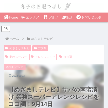
Home
エンタメ
グルメ
生活
お問い合わせ
PR
ホーム
めざましテレビ
めざましテレビ
アプリ
業務スーパー
アレンジレシピ
ココ調
めざましテレビ
2022.09.14
【めざましテレビ】サバの南蛮漬
け 業務スーパーアレンジレシピを
ココ調！9月14日