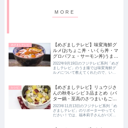
【めざましテレビ】味変海鮮グ
めざましテレビ
ルメ(おちょこ丼・いくら丼・マ
グロパフェ・サーモン丼)うま撮
まとめ｜9月19日
2022年9月19日のフジテレビ系列「めざ
ましテレビ」のうま撮では味変海鮮グ
ルメについて教えてくれたので、いろ
いろな楽しみ方ができるという海鮮メ
ニューとお店について詳しく紹介しま
す。>>めざましテレビ記事一覧はこち
【めざましテレビ】リュウジさ
レシピ
ら味変海鮮グルメ巡った人気...
んの秋冬レシピ３品まとめ（バ
ター鍋・至高のさつまいもご
飯・ネギ塩牛タン風しいたけ）
2023年11月13日のフジテレビ系列「め
2023年11月13日
ざましテレビ」のリポーターやってく
ださい！では、福本莉子さんがバズレ
シピ連発の大人気料理研究家・リュウ
ジさんに至高の秋冬レシピ３品の作り