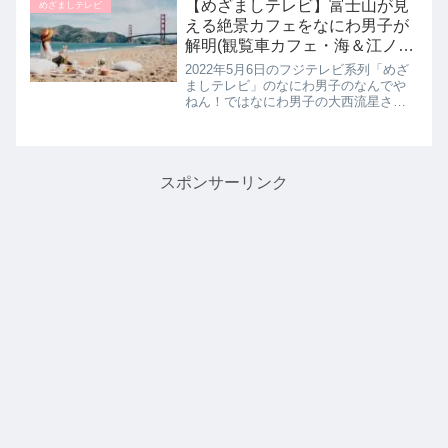
貨の新生活グッズを教えてくれたので
【めざましテレビ】富士山が見
めざましテレビ
詳しく紹介します。>>な...
える絶景カフェをなにわ男子が
解明(観覧車カフェ・海＆江ノ
電・桟橋型など)なんでやねん｜
2022年5月6日のフジテレビ系列「めざ
5月6日
ましテレビ」のなにわ男子のなんでや
ねん！ではなにわ男子の大西流星さん
が富士山が見えるプラスαカフェの人気
の秘密を解明していたので詳しく紹介
します。>>なにわ男子のなんでやね
ん！記事一覧はこちら富士山が...
スポンサーリンク