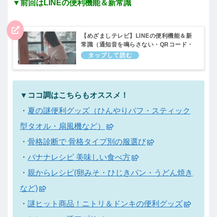
▼前回はLINEの便利機能＆新常識
【めざましテレビ】LINEの便利機能＆新
常識（通知音を鳴らさない・QRコード・
トークスクショ・文字認識・ボイスメッセ
ージなど）ココ調！8月30日
▼ココ調はこちらもオススメ！
・
夏の謎便利グッズ（ひんやりパフ・スティック
型タオル・扇風機など）
・
骨格診断で 骨格タイプ別の服選び
・
バナナレシピ 美味しい食べ方
・
親からレシピ(卵みそ・ひじきパン・うどん焼き
など)
・
謎ヒット商品！ニトリ＆ドンキの便利グッズ