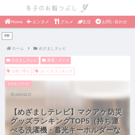
Home
エンタメ
グルメ
生活
お問い合わせ
PR
ホーム
めざましテレビ
めざましテレビ
家電・グッズ
お取り寄せ
まいにちランキング
めざましテレビ
2023.02.27
【めざましテレビ】マクアケ防災
グッズランキングTOP5（持ち運
べる洗濯機・蓄光キーホルダーな