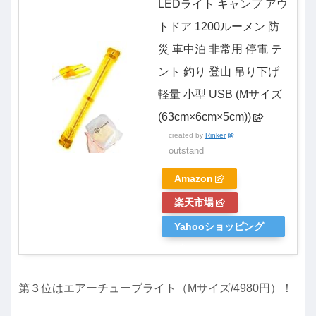
LEDライト キャンプ アウ
トドア 1200ルーメン 防
災 車中泊 非常用 停電 テ
ント 釣り 登山 吊り下げ
軽量 小型 USB (Mサイズ
(63cm×6cm×5cm))
created by
Rinker
outstand
Amazon
楽天市場
Yahooショッピング
第３位はエアーチューブライト（Mサイズ/4980円）！