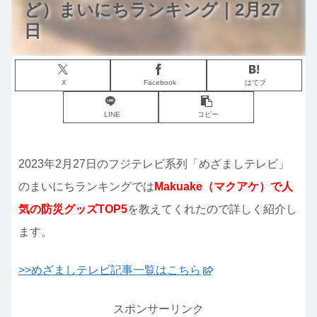
ど）まいにちランキング｜2月27
日
X
Facebook
はてブ
LINE
コピー
2023年2月27日のフジテレビ系列「めざましテレビ」
のまいにちランキングでは
Makuake（マクアケ）で人
気の防災グッズ
TOP5
を教えてくれたので詳しく紹介し
ます。
>>めざましテレビ記事一覧はこちら
スポンサーリンク