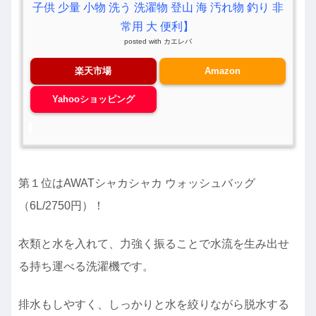
子供 少量 小物 洗う 洗濯物 登山 海 汚れ物 釣り 非
常用 大 便利】
posted with
カエレバ
楽天市場
Amazon
Yahooショッピング
第１位はAWATシャカシャカ ウォッシュバッグ
（6L/2750円）！
衣類と水を入れて、力強く振ることで水流を生み出せ
る持ち運べる洗濯機です。
排水もしやすく、しっかりと水を絞りながら脱水する