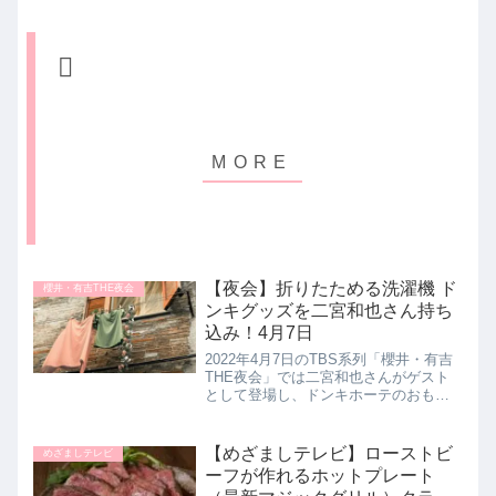
【夜会】折りたためる洗濯機 ド
櫻井・有吉THE夜会
ンキグッズを二宮和也さん持ち
込み！4月7日
2022年4月7日のTBS系列「櫻井・有吉
THE夜会」では二宮和也さんがゲスト
として登場し、ドンキホーテのおもし
ろグッズとして折りたためる洗濯機
「」を持ち込み！その魅力を詳しく紹
介します。>>櫻井・有吉THE夜会記事
【めざましテレビ】ローストビ
めざましテレビ
一覧はこちら二宮和也さん...
ーフが作れるホットプレート