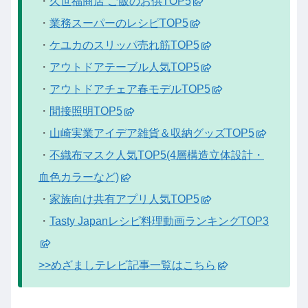
・
久世福商店 ご飯のお供TOP5
・
業務スーパーのレシピTOP5
・
ケユカのスリッパ売れ筋TOP5
・
アウトドアテーブル人気TOP5
・
アウトドアチェア春モデルTOP5
・
間接照明TOP5
・
山崎実業アイデア雑貨＆収納グッズTOP5
・
不織布マスク人気TOP5(4層構造立体設計・
血色カラーなど)
・
家族向け共有アプリ人気TOP5
・
Tasty Japanレシピ料理動画ランキングTOP3
>>めざましテレビ記事一覧はこちら