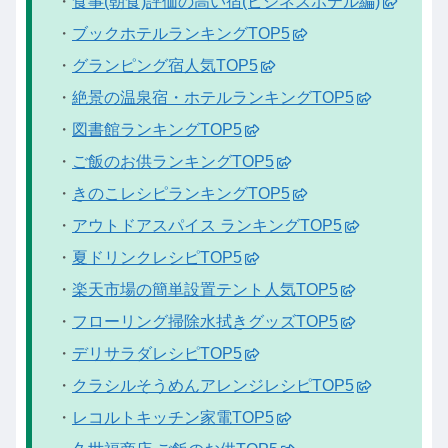
・
食事(朝食)評価の高い宿(ビジネスホテル編)
・
ブックホテルランキングTOP5
・
グランピング宿人気TOP5
・
絶景の温泉宿・ホテルランキングTOP5
・
図書館ランキングTOP5
・
ご飯のお供ランキングTOP5
・
きのこレシピランキングTOP5
・
アウトドアスパイス ランキングTOP5
・
夏ドリンクレシピTOP5
・
楽天市場の簡単設置テント人気TOP5
・
フローリング掃除水拭きグッズTOP5
・
デリサラダレシピTOP5
・
クラシルそうめんアレンジレシピTOP5
・
レコルトキッチン家電TOP5