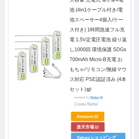
池 (4in1ケーブル付き/電
池スペーサー4個入/ケー
ス付き) 1時間急速フル充
電 1.5V定電圧電池 繰り返
し1000回 環境保護 SDGs
700mAh Micro-B充電 お
もちゃ/リモコン/無線マウ
ス対応 PSE認証済み (4本
セット)
created by
Rinker
Create Better
Amazon
楽天市場
Yahooショッピング