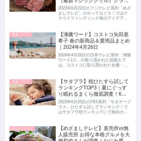
（最新マジックグリル）クラフ
ァンアイデア商品！やってセイ
2023年6月22日のフジテレビ系列「めざ
カ｜6月22日
ましテレビ」のやってセイカ！ではク
ラウドファンディング発のアイデアグ
ッズとして人気のホットプレートが進
化！ローストビーフも作れる【MAGIC
GRILL(マジックグリル)】を井上清華キ
【沸騰ワード】コストコ矢田亜
家電・グッズ
ャスターが調査...
希子 春の新商品＆愛用品まとめ
｜2024年4月26日
2024年4月26日の日本テレビ系列「沸騰
ワード1０」の取り憑かれた芸能人で
は、コストコに取り憑かれた女優・矢
田亜希子さんがコストコの春の新商品
を鬼視察！ゴールデンウィークに買う
べき最新アイテムから矢田さん愛用品
【サタプラ】枕ひたすら試して
家電・グッズ
までを徹底的に教えてくれたの...
ランキングTOP3｜夏にぐっす
り眠れるまくら徹底調査！6月
25日【サタデープラス 夏スペシ
2023年6月25日のTBS系列「サタデープ
ャル】
ラス」ひたすら試してランキング！で
はサタプラ枕ランキングにて独自の方
法で選出された買って損しないまくら5
品を教えてくれたので詳しく紹介しま
す。人気の12種類をひたすら試して決
【めざましテレビ】直売所vs無
めざましテレビ
定した枕５品はどれも使い心地バツグ
人販売所 お得な本格グルメを大
ン！
橋和也さんが調査！なにわ男子