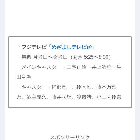
・フジテレビ「
めざましテレビ
」
・毎週 月曜日〜金曜日（あさ 5:25〜8:00）
・メインキャスター：三宅正治・井上清華・生
田竜聖
・キャスター：軽部真一、鈴木唯、藤本万梨
乃、酒主義久、藤井弘輝、渡邉渚、小山内鈴奈
スポンサーリンク