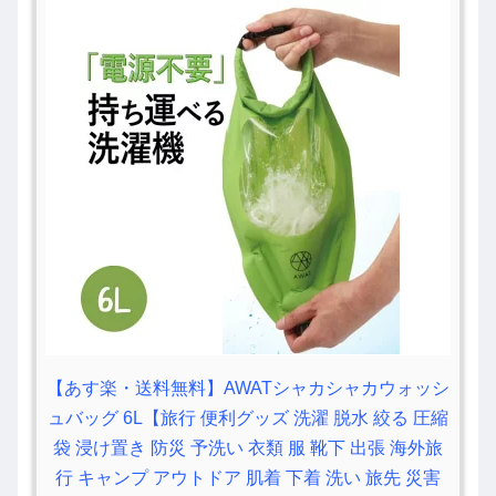
【あす楽・送料無料】AWATシャカシャカウォッシ
ュバッグ 6L【旅行 便利グッズ 洗濯 脱水 絞る 圧縮
袋 浸け置き 防災 予洗い 衣類 服 靴下 出張 海外旅
行 キャンプ アウトドア 肌着 下着 洗い 旅先 災害