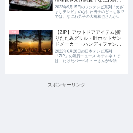
のどっち派!?9月15日
2023年9月15日のフジテレビ系列「めざ
ましテレビ」のなにわ男子のどっち派!?
では、なにわ男子の大橋和也さんがお
得本格グルメでどっち派を調査！お手
頃価格で販売する直売所or24時間いつ
でも買える無人販売所の２つの魅力を
【ZIP】アウトドアアイテム(折
ZIP
教えてくれたので詳し...
りたたみグリル・IHホットサン
ドメーカー・ハンディファン・
薪バサミ)キテルネ｜6月28日
2022年6月28日の日本テレビ系列
「ZIP」の流行ニュース キテルネ！で
は、たけだバーベキューさんが今話題
のアウトドアグッズを教えてくれたの
で詳しく紹介します。キャリーバッグ
付きの折りたたみBBQグリルやケース
付きのハンディファンなどキャ...
スポンサーリンク