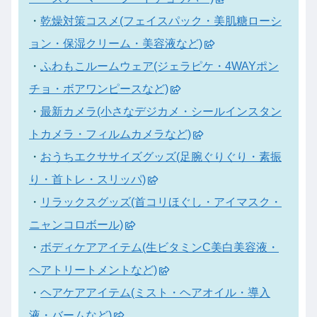
・
乾燥対策コスメ(フェイスパック・美肌糖ローシ
ョン・保湿クリーム・美容液など)
・
ふわもこルームウェア(ジェラピケ・4WAYポン
チョ・ボアワンピースなど)
・
最新カメラ(小さなデジカメ・シールインスタン
トカメラ・フィルムカメラなど)
・
おうちエクササイズグッズ(足腕ぐりぐり・素振
り・首トレ・スリッパ)
・
リラックスグッズ(首コリほぐし・アイマスク・
ニャンコロボール)
・
ボディケアアイテム(生ビタミンC美白美容液・
ヘアトリートメントなど)
・
ヘアケアアイテム(ミスト・ヘアオイル・導入
液・バームなど)