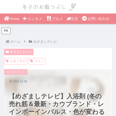
Home
エンタメ
グルメ
生活
お問い合わせ
PR
ホーム
めざましテレビ
めざましテレビ
お取り寄せ
コスメ
めざましテレビ
2022.12.19
【めざましテレビ】入浴剤 (冬の
売れ筋＆最新・カウブランド・レ
インボーインパルス・色が変わる