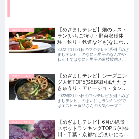
【めざましテレビ】畑のレスト
めざましテレビ
ラン(いちご狩り・野菜収穫体
験・釣り・鉄道なども)なにわ男
子のなんでやねん！1月21日
2022年1月21日のフジテレビ系列「めざ
ましテレビ」のなにわ男子のなんでや
ねん！ではなにわ男子の道枝駿佑さん
が畑の中にレストランがあるの謎を解
明していました。道枝さんが巡ったレ
ストランを詳しく紹介します。>>なに
【めざましテレビ】シーズニン
めざましテレビ
わ男子のなんでやねん！記事...
グ人気TOP5(S&B韓国風たたき
きゅうり・アヒージョ・タンド
リーチキンのスパイスなど)まい
2022年2月25日のフジテレビ系列「めざ
にちランキング｜2月25日
ましテレビ」のまいにちランキングで
はエスビー食品さんの人気シーズニン
グTOP5を教えてくれたので詳しく紹介
します。>>めざましテレビ記事一覧は
こちらエスビー食品シーズニング人気
【めざましテレビ】6月の絶景
めざましテレビ
ランキングTOP５第５...
スポットランキングTOP５(神奈
川・千葉・京都など)まいにちラ