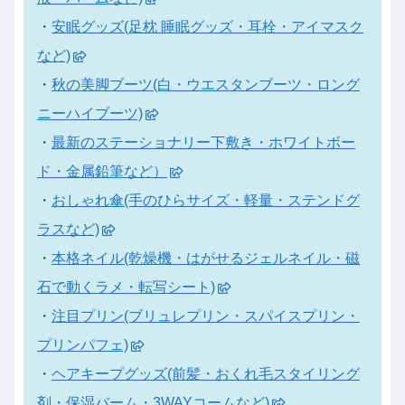
・
安眠グッズ(足枕 睡眠グッズ・耳栓・アイマスク
など)
・
秋の美脚ブーツ(白・ウエスタンブーツ・ロング
ニーハイブーツ)
・
最新のステーショナリー下敷き・ホワイトボー
ド・金属鉛筆など）
・
おしゃれ傘(手のひらサイズ・軽量・ステンドグ
ラスなど)
・
本格ネイル(乾燥機・はがせるジェルネイル・磁
石で動くラメ・転写シート)
・
注目プリン(ブリュレプリン・スパイスプリン・
プリンパフェ)
・
ヘアキープグッズ(前髪・おくれ毛スタイリング
剤・保湿バーム・3WAYコームなど)