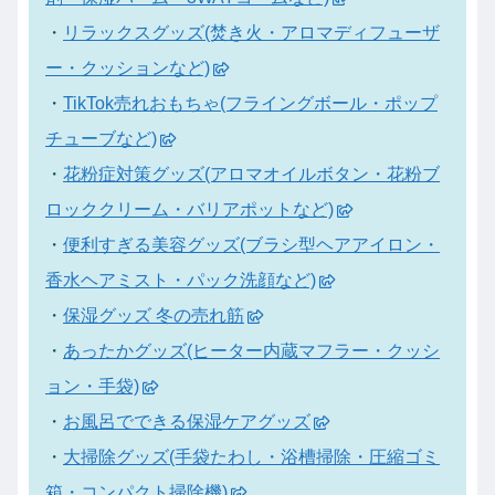
・
リラックスグッズ(焚き火・アロマディフューザ
ー・クッションなど)
・
TikTok売れおもちゃ(フライングボール・ポップ
チューブなど)
・
花粉症対策グッズ(アロマオイルボタン・花粉ブ
ロッククリーム・バリアポットなど)
・
便利すぎる美容グッズ(ブラシ型ヘアアイロン・
香水ヘアミスト・パック洗顔など)
・
保湿グッズ 冬の売れ筋
・
あったかグッズ(ヒーター内蔵マフラー・クッシ
ョン・手袋)
・
お風呂でできる保湿ケアグッズ
・
大掃除グッズ(手袋たわし・浴槽掃除・圧縮ゴミ
箱・コンパクト掃除機)