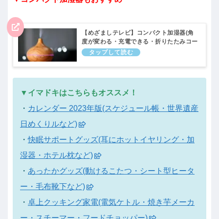
【めざましテレビ】コンパクト加湿器(角
度が変わる・充電できる・折りたたみコー
ドレス・LED炎の卓上加湿器など)イマド
キ｜12月14日
▼イマドキはこちらもオススメ！
・
カレンダー 2023年版(スケジュール帳・世界遺産
日めくりルなど)
・
快眠サポートグッズ(耳にホットイヤリング・加
湿器・ホテル枕など)
・
あったかグッズ(動けるこたつ・シート型ヒータ
ー・毛布靴下など)
・
卓上クッキング家電(電気ケトル・焼き芋メーカ
ー・スチーマー・フードチョッパー)