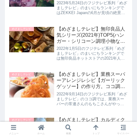
ンキング｜5月24日
2023年5月24日のフジテレビ系列「めざ
ましテレビ」のまいにちランキングで
はZEKKEI Japanの6月が見頃の絶景ス
ポットランキングTOP5を教えてくれた
ので詳しく紹介します。>>めざましテ
レビ記事一覧はこちら6月が見頃の絶景
【めざましテレビ】無印良品人
めざましテレビ
スポット...
気シリーズ(2021年)TOP5(ハン
ガー・シリコーン調理小物など)
まいにちランキング｜1月5日
2022年1月5日のフジテレビ系列「めざ
ましテレビ」のまいにちランキングで
は無印良品ネットストアの2021年人気
商品TOP5を教えてくれたので詳しく紹
介します。>>めざましテレビ記事一覧
はこちら無印良品2021年人気商品ラン
【めざましテレビ】業務スーパ
めざましテレビ
キングTOP５第...
ーアレンジレシピ【ガーリック
ゲッソー】の作り方。ココ調！
9月14日
2022年9月14日のフジテレビ系列「めざ
ましテレビ」のココ調では、業務スー
パーの常連さんのもちこさんがやって
いるというお得な業務スーパーアレン
ジレシピ【ガーリックゲッソー】の作
り方について教えてくれたので詳しく
【めざましテレビ】カルディク
めざましテレビ
紹介します。>>めざましテレ...
リスマスフードランキング
TOP5（Xmasソックス・シュト
メニュー
ホーム
検索
トップ
サイドバー