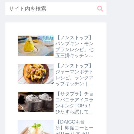
【ノンストップ】
パンプキン・モン
ブランレシピ。七
五三掛キッチン｜
10月31日
【ノンストップ】
ジャーマンポテト
レシピ。ランクア
ップキッチン｜10
月29日
【サタプラ】チョ
コバニラアイスラ
ンキングTOP5！
ひたすら試してラ
ンキング｜8月10
【DAIGOも台
日【サタデープラ
所】即席コーヒー
ス】
ゼリー 山本ゆり