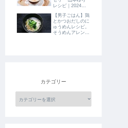
レシピ｜2024年8
月9日
【男子ごはん】鶏
とかつおだしのに
ゅうめんレシピ。
そうめんアレンジ
レシピ｜8月4日
カテゴリー