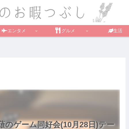
エンタメ
グルメ
生活
のゲーム同好会(10月28日)テー