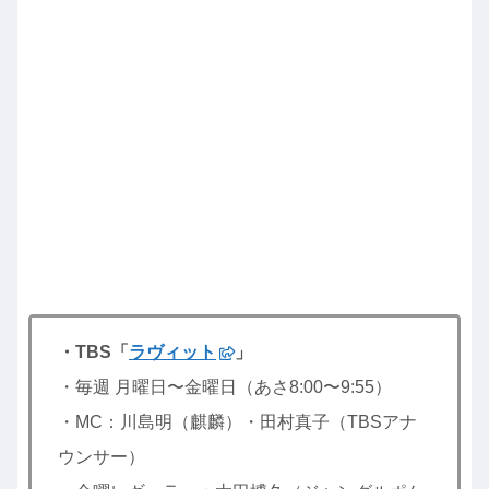
・TBS「
ラヴィット
」
・毎週 月曜日〜金曜日（あさ8:00〜9:55）
・MC：川島明（麒麟）・田村真子（TBSアナ
ウンサー）