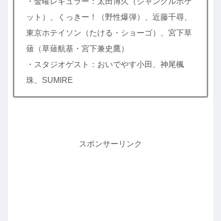
・金曜レギュラー：太田博久（ジャングルポケ
ット）、くっきー！（野性爆弾）、近藤千尋、
東京ホテイソン（たける・ショーゴ）、宮下草
薙（草薙航基・宮下兼史鷹）
・スタジオゲスト：おいでやす小田、神尾楓
珠、SUMIRE
スポンサーリンク