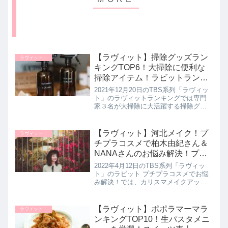
【ラヴィット】掃除グッズラン
ラヴィット！
キングTOP6！大掃除に便利な
掃除アイテム！ラビットランキ
ング！12月20日
2021年12月20日のTBS系列「ラヴィッ
ト」のラヴィットランキングでは専門
家３名が大掃除に大活躍する掃除グッ
ズを厳選！本当に役立つ便利掃除アイ
テム6品をランキング形式で教えてくれ
たので詳しく紹介します。見れば思わ
【ラヴィット】河北メイク！プ
ラヴィット！
ず欲しくなっちゃう便利掃...
チプラコスメで柏木由紀さん＆
NANAさんのお悩み解決！プチ
プラコスメの使い方も｜4月12
2022年4月12日のTBS系列「ラヴィッ
日
ト」のラビット プチプラコスメでお悩
み解決！では、カリスマメイクアップ
アーティストの河北裕介さんが河北さ
んが厳選したプチプラコスメを使用し
てAKB48の柏木由紀さんとMAXの
【ラヴィット】ポポラマーマラ
ラヴィット！
NANAさんのお悩みを解...
ンキングTOP10！生パスタメニ