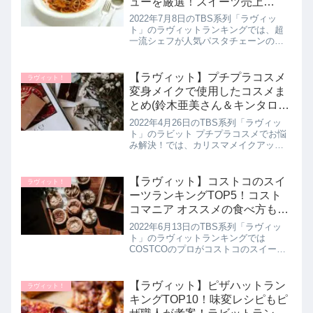
ューを厳選！スイーツ売上
TOP3も。ラビットランキング
2022年7月8日のTBS系列「ラヴィッ
｜7月8日
ト」のラヴィットランキングでは、超
一流シェフが人気パスタチェーンのポ
ポラマーマさんのメニューの中より従
業員がオススメするパスタメニュー20
品を試食してガチンコ採点！プロが厳
【ラヴィット】プチプラコスメ
ラヴィット！
選した 本当に美味しいポポラ...
変身メイクで使用したコスメま
とめ(鈴木亜美さん＆キンタロー
さんのお悩み解決 )4月26日
2022年4月26日のTBS系列「ラヴィッ
ト」のラビット プチプラコスメでお悩
み解決！では、カリスマメイクアップ
アーティストの河北裕介さんが河北さ
んが厳選したプチプラコスメを使用し
て鈴木亜美さんとキンタローさんのお
【ラヴィット】コストコのスイ
ラヴィット！
悩みを解決させるメイク方法...
ーツランキングTOP5！コスト
コマニア オススメの食べ方も。
ラビットランキング｜6月13日
2022年6月13日のTBS系列「ラヴィッ
ト」のラヴィットランキングでは
COSTCOのプロがコストコのスイーツ
を厳選！コスパ最強のコストコの神ス
イーツが決定したので詳しく紹介しま
す。今回はこれまでの食品ランキング
【ラヴィット】ピザハットラン
ラヴィット！
TOP3、レトルト・インスタ...
キングTOP10！味変レシピもピ