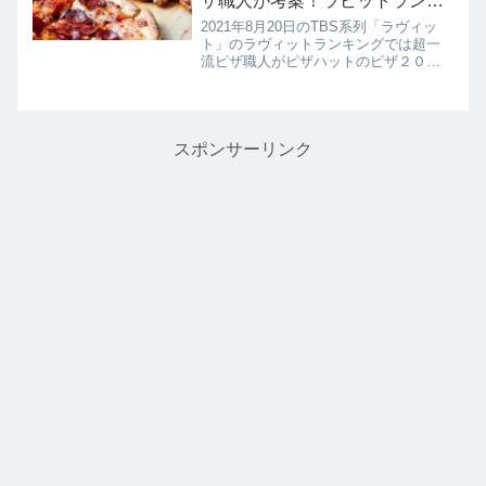
ザ職人が考案！ラビットランキ
ング
2021年8月20日のTBS系列「ラヴィッ
ト」のラヴィットランキングでは超一
流ピザ職人がピザハットのピザ２０品
を試食してガチンコ採点！プロが厳選
した本当においしいピザ10品が決定し
たので詳しく紹介します。ピザハット
は去年からモッツァレラチー...
スポンサーリンク