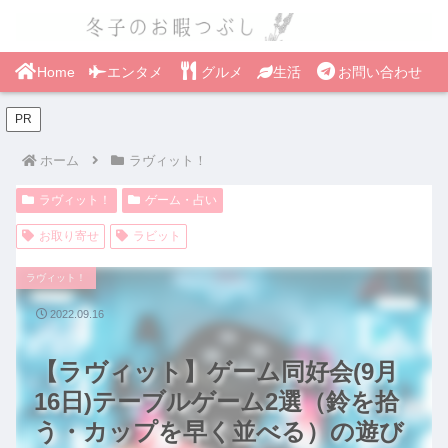
Home
エンタメ
グルメ
生活
お問い合わせ
PR
ホーム
ラヴィット！
ラヴィット！
ゲーム・占い
お取り寄せ
ラビット
ラヴィット！
2022.09.16
【ラヴィット】ゲーム同好会(9月
16日)テーブルゲーム2選（鈴を拾
う・カップを早く並べる）の遊び