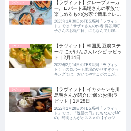
決定したので詳しく紹介します。さら
【ラヴィット】クレープメーカ
ラヴィット！
に後半ではパンマニアと...
ー。ロバート馬場さんの家族で
楽しめるもの(お家で簡単クレー
プ作り！)ラビット｜1月30日
2023年1月30日のTBS系列「ラヴィッ
ト」では「サザエさんの作者 長谷川町
子さんのお誕生日」にちなんで月曜日
メンバーのロバート馬場さんがオスス
メの「家族で楽しめるもの」としてク
レープメーカーを教えてくれたので詳
【ラヴィット】韓国風 豆腐ステ
ラヴィット！
しく紹介します。>>ラヴィ...
ーキ こがけんさんレシピ ラビッ
ト｜2月14日
2022年2月14日のTBS系列「ラヴィッ
ト！」のロバート馬場のやりすぎクッ
キングでは、おいでやすこがのこがけ
んさんが韓国料理食材がそろう「ソウ
ル市場」さんを訪れて購入した食材で
【韓国風 豆腐ステーキ】を作り上げて
【ラヴィット】イカジャンを川
ラヴィット！
いたのでレシピとポイントを...
島明さんが紹介(ご飯のお供)ラ
ビット｜1月28日
2022年1月28日のTBS系列「ラヴィッ
ト」では、「逸話の日」にちなんでMC
の川島明さんがオススメの【イカジャ
ン】について教えてくれたので詳しく
紹介します。追記：2023年9月14日には