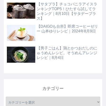
【サタプラ】チョコバニラアイスラ
ンキングTOP5！ひたすら試してラ
ンキング｜8月10日【サタデープラ
ス】
【DAIGOも台所】即席コーヒーゼリ
ー 山本ゆりレシピ｜2024年8月9日
【男子ごはん】鶏とかつおだしのに
ゅうめんレシピ。そうめんアレンジ
レシピ｜8月4日
カテゴリー