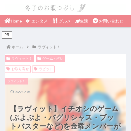
Home
エンタメ
グルメ
生活
お問い合わせ
PR
ホーム
ラヴィット！
ラヴィット！
ゲーム・占い
お取り寄せ
ラビット
ラヴィット！
2022.02.04
【ラヴィット】イチオシのゲーム
(ぷよぷよ・パグリシャス・ブッ
トバスターなど)を金曜メンバーが