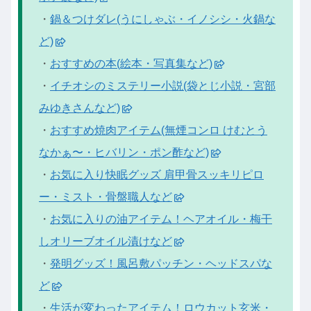
・
鍋＆つけダレ(うにしゃぶ・イノシシ・火鍋な
ど)
・
おすすめの本(絵本・写真集など)
・
イチオシのミステリー小説(袋とじ小説・宮部
みゆきさんなど)
・
おすすめ焼肉アイテム(無煙コンロ けむとう
なかぁ〜・ヒバリン・ポン酢など)
・
お気に入り快眠グッズ 肩甲骨スッキリピロ
ー・ミスト・骨盤職人など
・
お気に入りの油アイテム！ヘアオイル・梅干
しオリーブオイル漬けなど
・
発明グッズ！風呂敷パッチン・ヘッドスパな
ど
・
生活が変わったアイテム！ロウカット玄米・