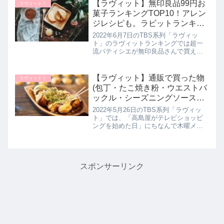
鶴橋商店街にある豊田商店さんを訪問
【ラヴィット】無印良品99円お
ラヴィット！
し、まかない明太子...
菓子ランキングTOP10！アレン
ジレシピも。ラビットランキン
グ｜6月7日
2022年6月7日のTBS系列「ラヴィッ
ト」のラヴィットランキングでは超一
流パティシエが無印良品さんで買える
99円お菓子人気20品を試食してガチン
コ採点！１番おいしい無印お家事10品
が決定したので詳しく紹介します。さ
【ラヴィット】通販で買った物
ラヴィット！
らに後半では、モグライダ...
(包丁・たこ焼き粉・ウエストバ
ックル・シーズニングソースな
ど)木曜日メンバーおすすめ！ラ
2022年5月26日のTBS系列「ラヴィッ
ビット｜5月26日
ト」では、「高島屋がテレビショッピ
ングを始めた日」にちなんで木曜メン
バーのみなさんが最近 通販で買ったオ
ススメの物を教えてくれたので、詳し
く紹介します。>>ラヴィット記事一覧
はこちら木曜メンバーの最...
スポンサーリンク