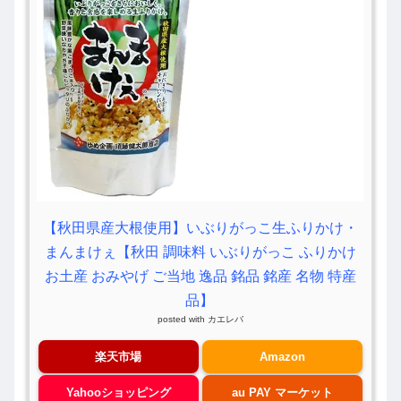
【秋田県産大根使用】いぶりがっこ生ふりかけ・
まんまけぇ【秋田 調味料 いぶりがっこ ふりかけ
お土産 おみやげ ご当地 逸品 銘品 銘産 名物 特産
品】
posted with
カエレバ
楽天市場
Amazon
Yahooショッピング
au PAY マーケット