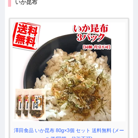
いか昆布
澤田食品 いか昆布 80g×3個 セット 送料無料 (メー