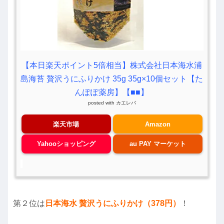
【本日楽天ポイント5倍相当】株式会社日本海水浦
島海苔 贅沢うにふりかけ 35g 35g×10個セット【た
んぽぽ薬房】【■■】
posted with
カエレバ
楽天市場
Amazon
Yahooショッピング
au PAY マーケット
第２位は
日本海水 贅沢うにふりかけ（378円）
！