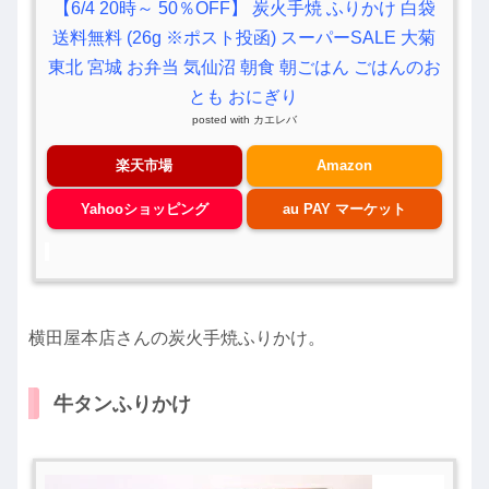
【6/4 20時～ 50％OFF】 炭火手焼 ふりかけ 白袋
送料無料 (26g ※ポスト投函) スーパーSALE 大菊
東北 宮城 お弁当 気仙沼 朝食 朝ごはん ごはんのお
とも おにぎり
posted with
カエレバ
楽天市場
Amazon
Yahooショッピング
au PAY マーケット
横田屋本店さんの炭火手焼ふりかけ。
牛タンふりかけ