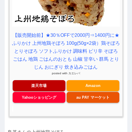
【販売開始前】★30％OFFで2000円⇒1400円に★
ふりかけ 上州地鶏そぼろ 100g(50g×2袋）鶏そぼろ
とりそぼろ ソフトふりかけ 調味料 ピリ辛 そぼろ
ごはん 地鶏 ごはんのおとも 山椒 甘辛い 群馬 とり
じん おにぎり 炊き込みごはん
posted with
カエレバ
楽天市場
Amazon
Yahooショッピング
au PAY マーケット