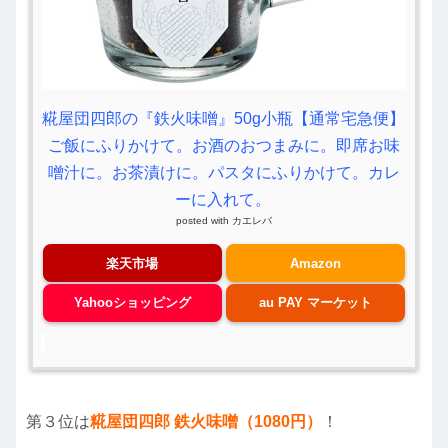
糀屋団四郎の『鉄火味噌』50g小瓶【通常宅急便】
ご飯にふりかけて。お酒のおつまみに。即席お味
噌汁に。お茶漬けに。パスタにふりかけて。カレ
ーに入れて。
posted with
カエレバ
楽天市場
Amazon
Yahooショッピング
au PAY マーケット
第３位は
糀屋団四郎 鉄火味噌（1080円）
！