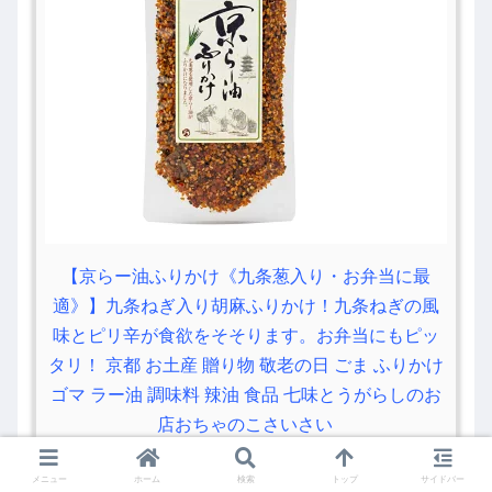
【京らー油ふりかけ《九条葱入り・お弁当に最
適》】九条ねぎ入り胡麻ふりかけ！九条ねぎの風
味とピリ辛が食欲をそそります。お弁当にもピッ
タリ！ 京都 お土産 贈り物 敬老の日 ごま ふりかけ
ゴマ ラー油 調味料 辣油 食品 七味とうがらしのお
店おちゃのこさいさい
posted with
カエレバ
メニュー
ホーム
検索
トップ
サイドバー