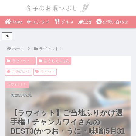
Home
エンタメ
グルメ
生活
お問い合わせ
PR
ホーム
ラヴィット！
ラヴィット！
おうちでごはん
ご飯のお供
ラビット
ラヴィット！
2022.05.31
【ラヴィット】ご当地ふりかけ選
手権！チャンカワイさんの
BEST3(かつお・うに・味噌)5月31